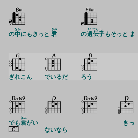
なか
きみ
い
でん
し
の
中
にもきっと
君
の
遺
伝
子
もそっと ま
ぎれこん
でいるだ
ろう
きみ
でも
君
がい
きっ
ないなら