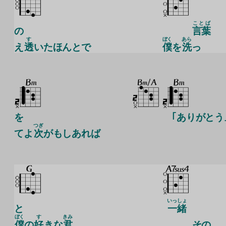
ことば
の
言葉
す
ぼく
あら
え
透
いたほんとで
僕
を
洗
っ
を
｢ありがとう
つぎ
てよ
次
がもしあれば
いっしょ
と
一緒
ぼく
す
きみ
僕
の
好
きな
君
その