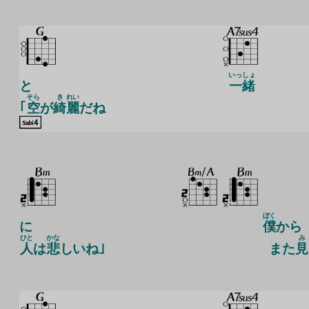
いっしょ
と
一緒
そら
き
れい
｢
空
が
綺
麗
だね
ぼく
に
僕
から
ひと
かな
み
人
は
悲
しいね｣
また
見