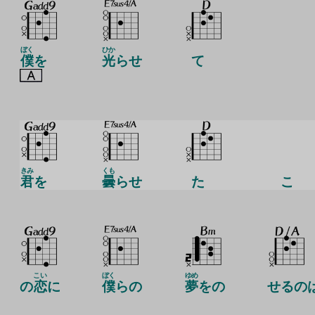
ぼく
ひか
僕
を
光
らせ
て
きみ
くも
君
を
曇
らせ
た
こ
こい
ぼく
ゆめ
の
恋
に
僕
らの
夢
をの
せるの