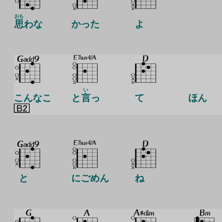
おも
思
わな
かった
よ
い
こんなこ
と
言
っ
て
ほん
と
にごめん
ね