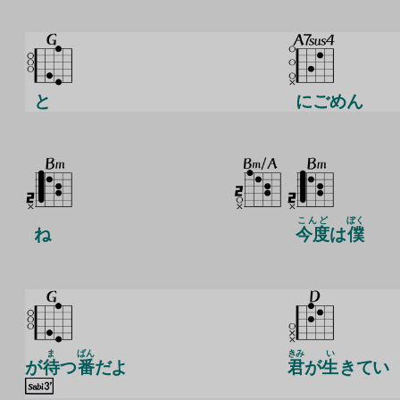
と
にごめん
こんど
ぼく
ね
今度
は
僕
ま
ばん
きみ
い
が
待
つ
番
だよ
君
が
生
きてい