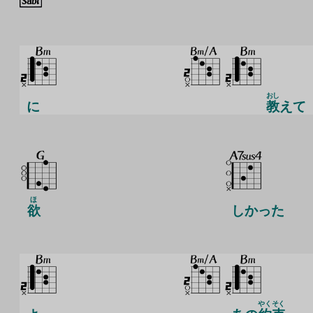
おし
に
教
えて
ほ
欲
しかった
やく
そく