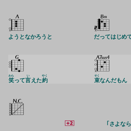
ようとなかろうと
だってはじめ
わら
い
やく
そく
笑
って
言
えた
約
束
なんだもん
｢さよなら