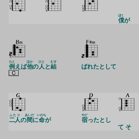
ぼく
僕
が
たと
ほか
ひと
むす
例
えば
他
の
人
と
結
ばれたとして
ふたり
あいだ
いのち
やど
二人
の
間
に
命
が
宿
ったとし
て そ