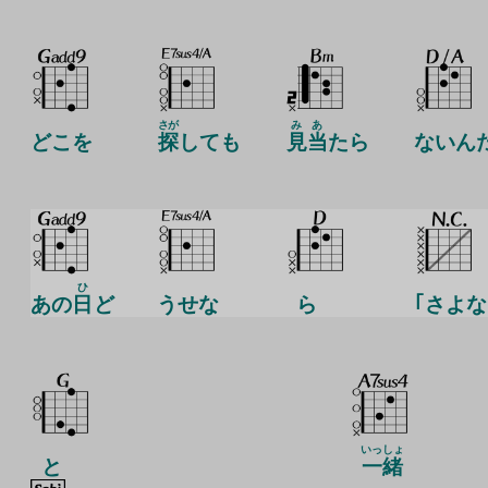
さが
み
あ
どこを
探
しても
見
当
たら
ないん
ひ
あの
日
ど
うせな
ら
｢さよな
いっしょ
と
一緒