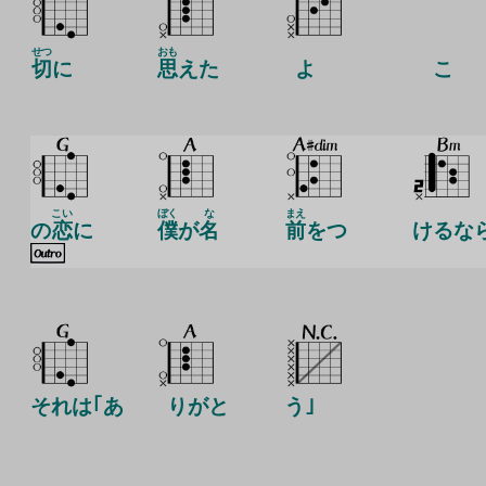
せつ
おも
切
に
思
えた
よ
こ
こい
ぼく
な
まえ
の
恋
に
僕
が
名
前
をつ
けるな
それは｢あ
りがと
う｣