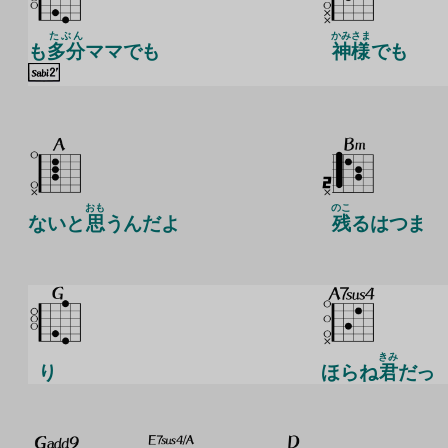
たぶん
かみさま
も
多分
ママでも
神様
でも
おも
のこ
ないと
思
うんだよ
残
るはつま
きみ
り
ほらね
君
だっ