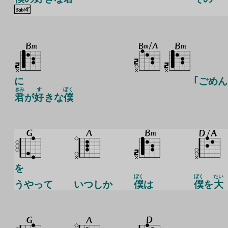
に
｢ごめん
きみ
す
ぼく
君
が
好
きな
僕
を
ぼく
ぼく
たい
うやって
い
つしか
僕
は
僕
を
大