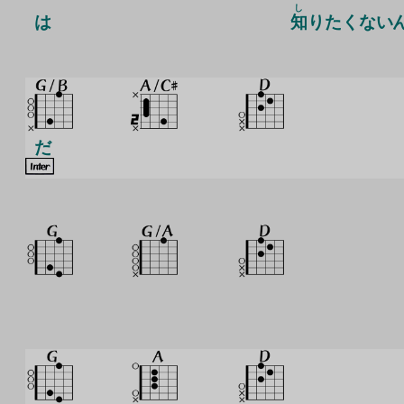
し
は
知
りたくない
だ