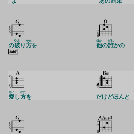
よ
あの
約
束
やぶ
かた
ほか
だれ
の
破
り
方
を
他
の
誰
かの
あい
かた
愛
し
方
を
だけどほんと