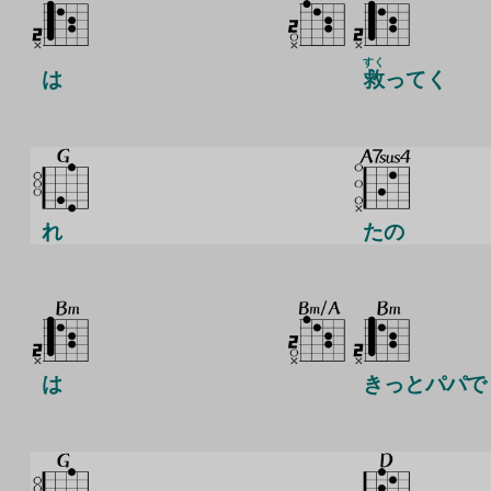
すく
は
救
ってく
れ
たの
は
きっとパパで