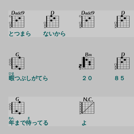
とつまら
ないから
ひま
暇
つぶしがてら
２０
８５
ねん
ま
年
まで
待
ってる
よ