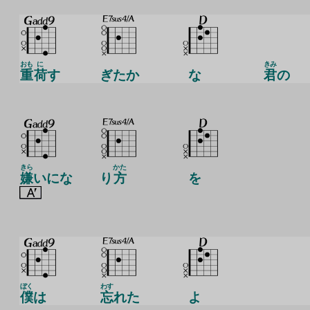
おも
に
きみ
重
荷
す
ぎたか
な
君
の
きら
かた
嫌
いにな
り
方
を
ぼく
わす
僕
は
忘
れた
よ