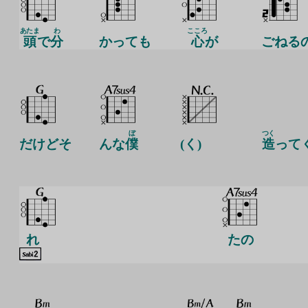
あたま
わ
こころ
頭
で
分
かっても
心
が
ごねる
ぼ
つく
だけどそ
んな
僕
(く)
造
って
れ
たの