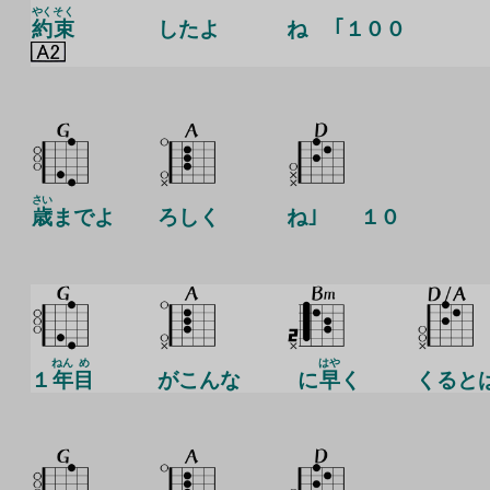
やく
そく
約
束
したよ
ね ｢１００
さい
歳
までよ
ろしく
ね｣ １０
ねん
め
はや
１
年
目
がこんな
に
早
く
くると