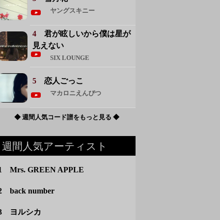
ヤングスキニー
4
君が眩しいから僕は星が
見えない
SIX LOUNGE
5
恋人ごっこ
マカロニえんぴつ
◆ 週間人気コード譜をもっと見る ◆
週間人気アーティスト
1 Mrs. GREEN APPLE
2 back number
3 ヨルシカ