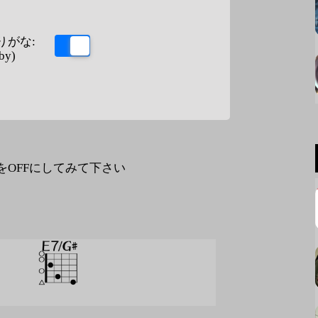
りがな:
by)
なをOFFにしてみて下さい