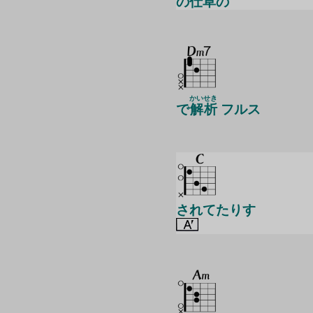
の
仕草
の
かい
せき
で
解
析
フルス
されてたりす