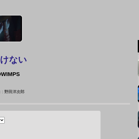
けない
DWIMPS
 : 野田洋次郎