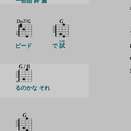
一
部
始
終
脳
ため
ピード
で
試
るのかな それ