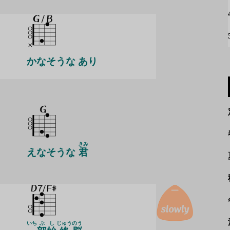
かなそうな あり
きみ
えなそうな
君
いち
ぶ
し
じゅう
のう