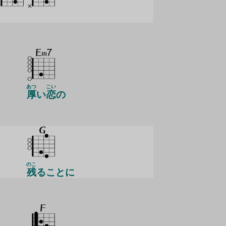
あつ
こい
厚
い
恋
の
のこ
残
ることに