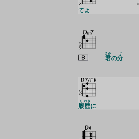
てよ
きみ
ぶ
君
の
分
り
れき
履
歴
に