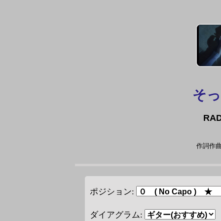
そっ
RA
作詞作曲
ポジション:
ダイアグラム: