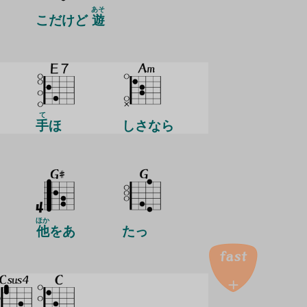
あそ
こだけど
遊
て
手
ほ
しさなら
ほか
他
をあ
たっ