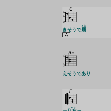
とど
きそうで
届
えそうであり
しぐさ