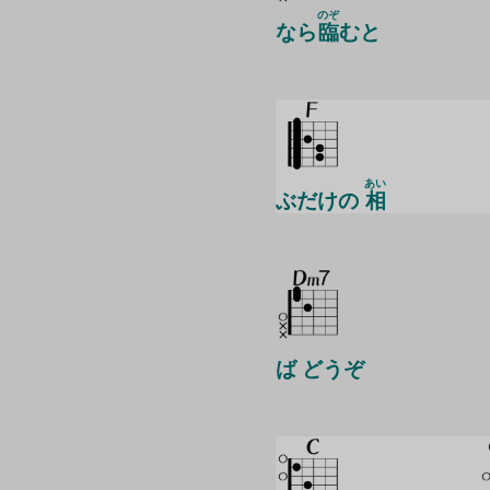
のぞ
なら
臨
むと
あい
ぶだけの
相
ば どうぞ