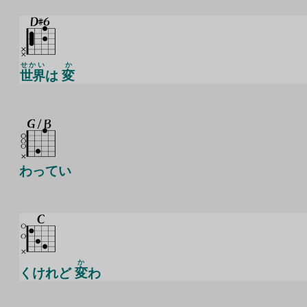
せかい
か
世界
は
変
わってい
か
くけれど
変
わ