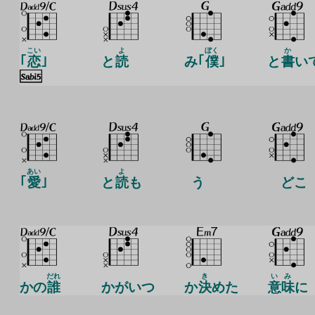
こい
よ
ぼく
か
｢
恋
｣
と
読
み｢
僕
｣
と
書
い
あい
よ
｢
愛
｣
と
読
も
う
どこ
だれ
き
い
み
かの
誰
かがいつ
か
決
めた
意
味
に