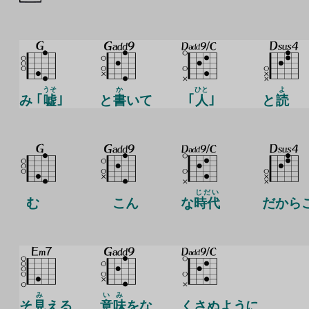
うそ
か
ひと
よ
み ｢
嘘
｣
と
書
いて
｢
人
｣
と
読
じだい
む
こん
な
時代
だから
み
い
み
そ
見
える
意
味
をな
くさぬように