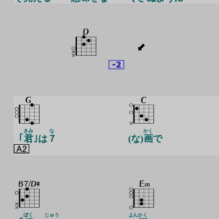
きみ
な
かく
｢
君
｣は
７
(な)
画
で
ぼく
じゅう
よん
かく