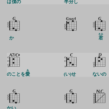
は
僕
の
半
分
し
きみ
か
君
あ
のことを
愛
(い)せ
ないの
かい