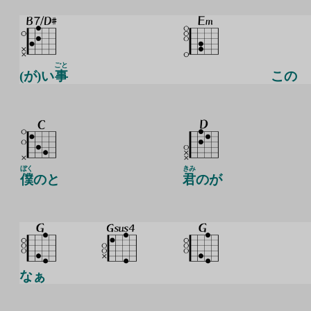
ごと
(が)い
事
この
ぼく
きみ
僕
のと
君
のが
なぁ