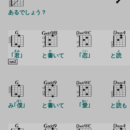
あるでしょう？
きみ
か
こい
よ
｢
君
｣
と
書
いて
｢
恋
｣
と
読
ぼく
か
あい
よ
み｢
僕
｣
と
書
いて
｢
愛
｣
と
読
も