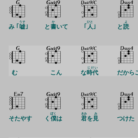
うそ
か
ひと
よ
み ｢
嘘
｣
と
書
いて
｢
人
｣
と
読
じだい
む
こん
な
時代
だから
ぼく
きみ
み
そたやす
く
僕
は
君
を
見
つけた