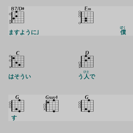
ぼく
ますように｣
僕
ひと
はそうい
う
人
で
す