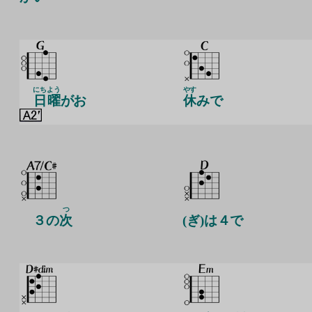
にち
よう
やす
日
曜
がお
休
みで
つ
３の
次
(ぎ)は４で