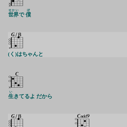
せかい
ぼ
世界
で
僕
(く)はちゃんと
い
生
きてるよ だから