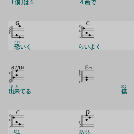
｢
僕
｣は
１
４
画
で
こわ
恐
いく
らいよく
でき
ぼく
出来
てる
僕
ぼく
はん
ぶん