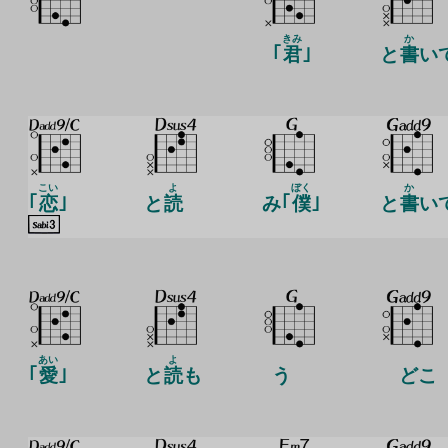
きみ
か
｢
君
｣
と
書
い
こい
よ
ぼく
か
｢
恋
｣
と
読
み｢
僕
｣
と
書
い
あい
よ
｢
愛
｣
と
読
も
う
どこ