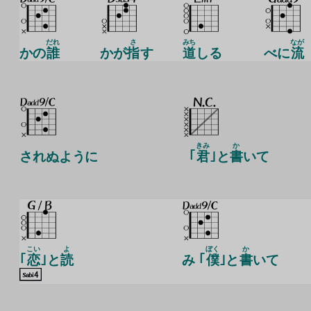
だれ
さ
みち
なが
かの
誰
かが
指
す
道
しる
べに
流
きみ
か
されぬように
｢
君
｣と
書
いて
こい
よ
ぼく
か
｢
恋
｣と
読
み ｢
僕
｣と
書
いて