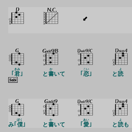
きみ
か
こい
よ
｢
君
｣
と
書
いて
｢
恋
｣
と
読
ぼく
か
あい
よ
み｢
僕
｣
と
書
いて
｢
愛
｣
と
読
も