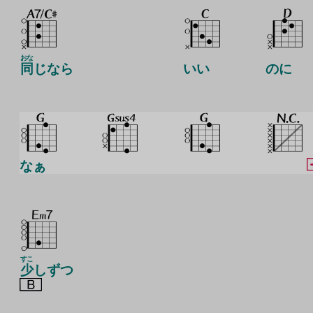
おな
同
じなら
いい
のに
なぁ
すこ
少
しずつ