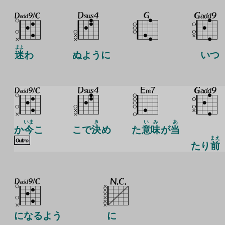
まよ
迷
わ
ぬように
いつ
いま
き
い
み
あ
か
今
こ
こで
決
め
た
意
味
が
当
まえ
たり
前
になるよう
に