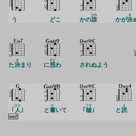
だれ
き
う
どこ
かの
誰
かが
決
き
まど
た
決
まり
に
惑
わ
されぬよう
ひと
か
うそ
よ
｢
人
｣
と
書
いて
｢
嘘
｣
と
読