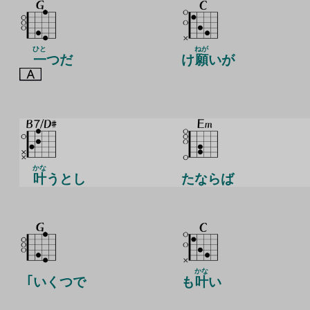
ひと
ねが
一
つだ
け
願
いが
かな
叶
うとし
たならば
かな
｢いくつで
も
叶
い