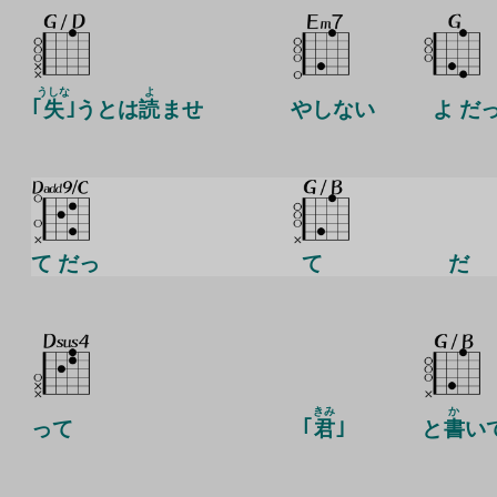
うしな
よ
｢
失
｣うとは
読
ませ
やしない
よ だ
て だっ
て
だ
きみ
か
って
｢
君
｣
と
書
い