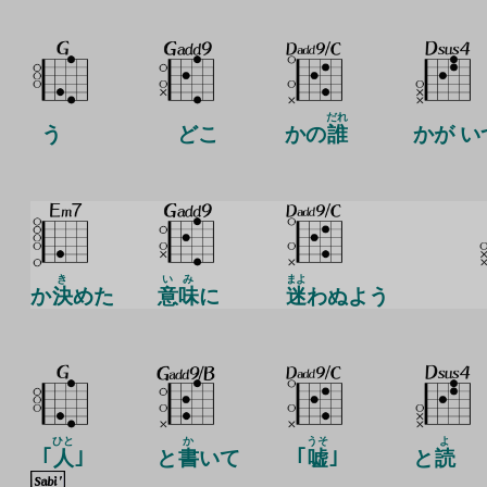
だれ
う
どこ
かの
誰
かが い
き
い
み
まよ
か
決
めた
意
味
に
迷
わぬよう
ひと
か
うそ
よ
｢
人
｣
と
書
いて
｢
嘘
｣
と
読