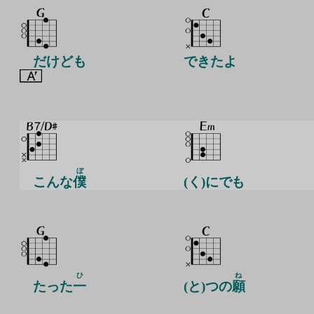
だけども
できたよ
ぼ
こんな
僕
(く)にでも
ひ
ね
たった
一
(と)つの
願