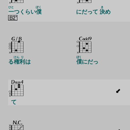
ひと
ぼく
き
一
つくらい
僕
にだって
決
め
けん
り
ぼく
る
権
利
は
僕
にだっ
て