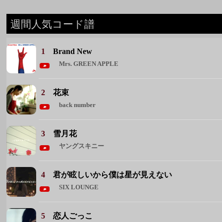
2
花束
back number
3
雪月花
ヤングスキニー
4
君が眩しいから僕は星が見えない
SIX LOUNGE
5
恋人ごっこ
マカロニえんぴつ
◆ 週間人気コード譜をもっと見る ◆
週間人気アーティスト