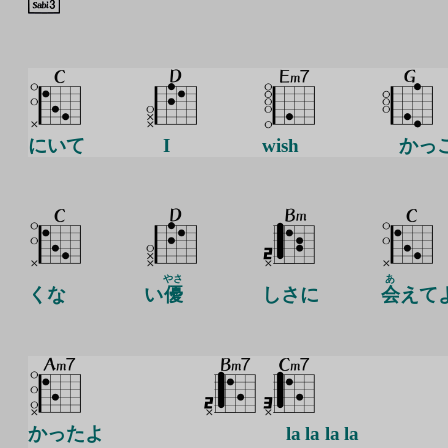
にいて
I
wish
かっ
やさ
あ
くな
い
優
しさに
会
えて
かったよ
la la la la