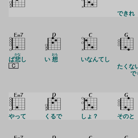
できれ
かな
おも
ば
悲
し
い
想
いなんてし
たくな
で
やって
くるで
しょ？
そのと