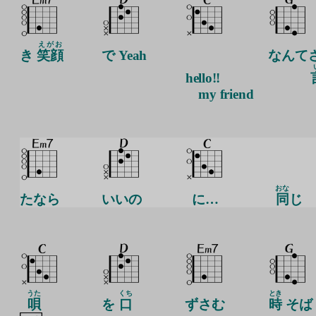
えがお
き
笑顔
で Yeah
なんて
he
llo!!
my friend
おな
たなら
いいの
に…
同
じ
うた
くち
とき
唄
を
口
ずさむ
時
そば