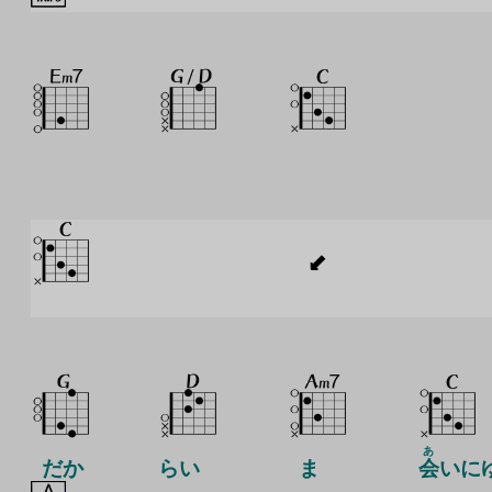
あ
だか
らい
ま
会
いに