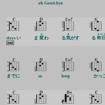
oh Good-bye
か
き
きの
days い
ま
変
わ
る
気
がす
る
昨
までに
so
long
かっ