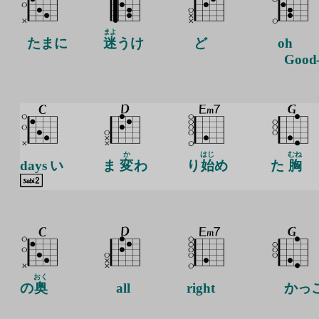
まよ
たまに
迷
うけ
ど
oh
Good-
か
はじ
むね
days い
ま
変
わ
り
始
め
た
胸
おく
の
奥
all
right
かっ