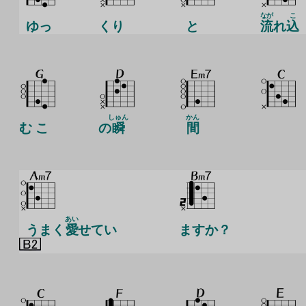
なが
こ
ゆっ
くり
と
流
れ
込
しゅん
かん
む こ
の
瞬
間
あい
うまく
愛
せてい
ますか？