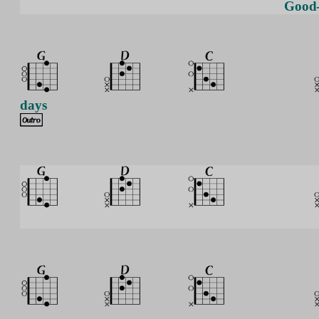
Good-
days