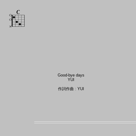
Good-bye days
YUI
作詞作曲 : YUI