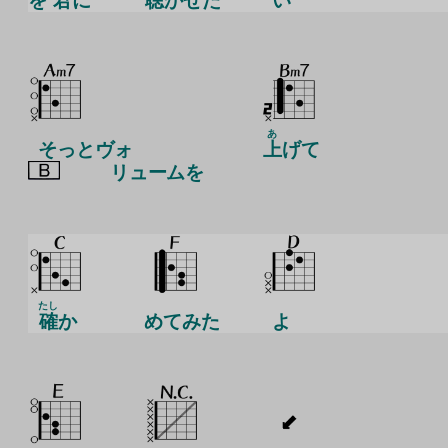
を
君
に
聴
かせた
い
あ
そっとヴォ
上
げて
リュームを
たし
確
か
めてみた
よ