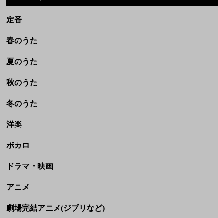
秋のうた
冬のうた
洋楽
ボカロ
ドラマ・映画
アニメ
劇場完結アニメ(ジブリなど)
CM
童謡・民謡