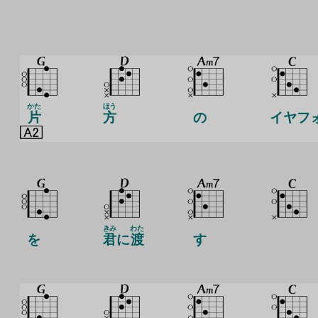
かた
ほう
片
方
の
イヤフ
きみ
わた
を
君
に
渡
す