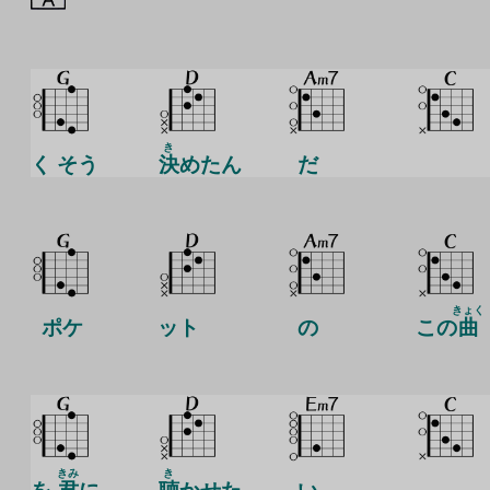
き
く そう
決
めたん
だ
きょく
ポケ
ット
の
この
曲
きみ
き