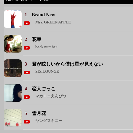
1
Brand New
Mrs. GREEN APPLE
2
花束
back number
3
君が眩しいから僕は星が見えない
SIX LOUNGE
4
恋人ごっこ
マカロニえんぴつ
5
雪月花
ヤングスキニー