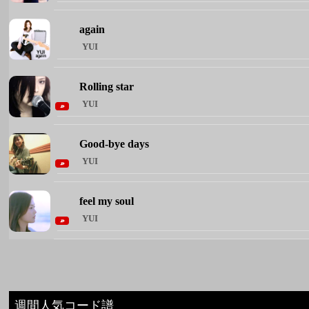
again
YUI
Rolling star
YUI
Good-bye days
YUI
feel my soul
YUI
週間人気コード譜