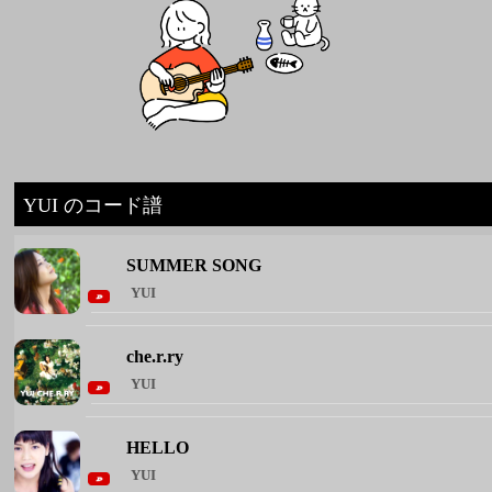
YUI のコード譜
SUMMER SONG
YUI
che.r.ry
YUI
HELLO
YUI