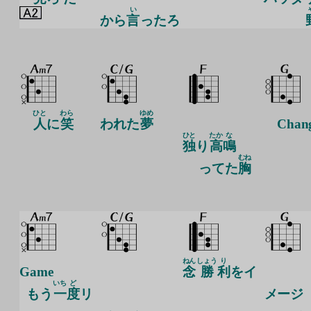
い
から
言
ったろ
ひと
わら
ゆめ
人
に
笑
われた
夢
Chan
ひと
たか
な
独
り
高
鳴
むね
ってた
胸
ねん
しょう
り
Game
念
勝
利
をイ
いち
ど
もう
一
度
リ
メージ