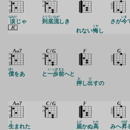
なみだ
とう
てい
なが
いま
涙
じゃ
到
底
流
しき
さが
今
くや
れない
悔
し
ぼく
いっぽ
まえ
僕
をあ
と
一歩
前
へと
お
だ
押
し
出
すの
う
とど
たか
のぼ
生
まれた
届
かぬ
高
みへ
昇