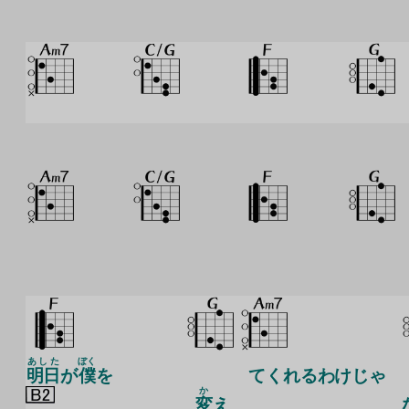
あした
ぼく
明日
が
僕
を
てくれるわけじゃ
か
変
え