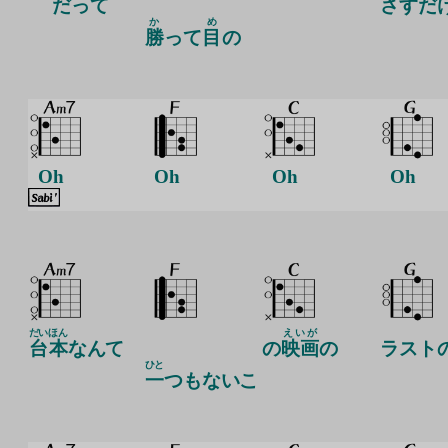
だって
さすだ
か
め
勝
って
目
の
Oh
Oh
Oh
Oh
だい
ほん
えいが
台
本
なんて
の
映画
の
ラスト
ひと
一
つもないこ