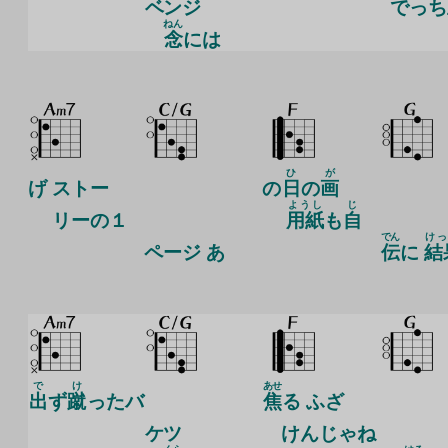
ベンジ
でっち
ねん
念
には
ひ
が
げ ストー
の
日
の
画
ようし
じ
リーの１
用紙
も
自
でん
け
ページ あ
伝
に
結
で
け
あせ
出
ず
蹴
ったバ
焦
る ふざ
ケツ
けんじゃね