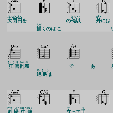
だい
だん
えん
おれ
い
がい
大
団
円
を
の
俺
以
外
には
えが
描
くのは こ
きょう
き
らん
ぶ
狂
喜
乱
舞
で
あ
ぜっ
きょう
絶
叫
ま
げき
じょう
じゅう
ねっ
た
て
劇
場
中
熱
立
って
手