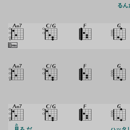
るん
み
見
ろ だ
ハッタ