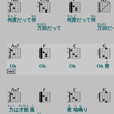
なんど
なん
なんど
なん
何度
だって
何
何度
だって
何
まん
かい
まん
かい
万
回
だって
万
回
だ
ど
Oh
Oh
Oh
Oh
努
りょく
さい
のう
こ
や
じ
な
力
は
才
能
孤
夜
地
鳴
り
どく