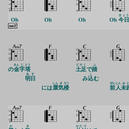
きょう
Oh
Oh
Oh
Oh
今
きん
じ
とう
どそく
ふ
の
金
字
塔
土足
で
踏
あす
こ
明日
み
込
む
しん
き
ろう
ぜん
じん
み
には
蜃
気
楼
前
人
未
か
き
かたづ