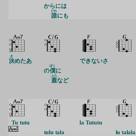
からには
だれ
誰
にも
き
決
めたあ
できないさ
ぼく
の
僕
に
ふた
蓋
など
Tu tutu
la Tututu
tulu tala
lu talala