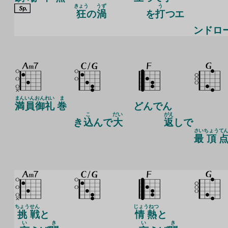
きょう
うず
う
狂
の
渦
を
打
つエ
ンドロ
まん
いん
おん
れい
ま
満
員
御
礼
巻
どんでん
こ
だい
がえ
き
込
んで
大
返
しで
さい
ちょう
て
最
頂
ちょう
せん
じょうねつ
挑
戦
と
情熱
と
い
き
い
き