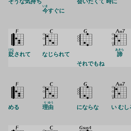
そうな
気
持
ち
会
いたくて
時
に
いま
今
すぐに
けな
あきら
貶
されて
なじられて
諦
それでもね
り
ゆう
める
理
由
にならな
い むし