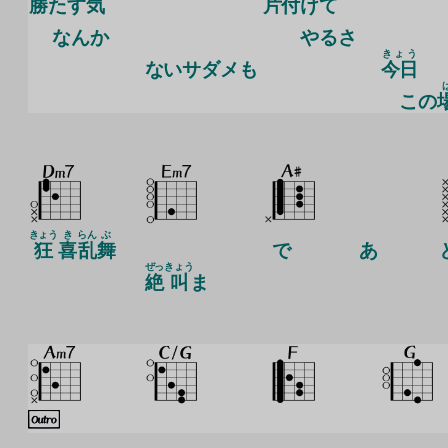
勝
たす
気
片付
けて
なんか
やるさ
きょう
ないサダメも
今日
この
きょう
き
らん
ぶ
狂
喜
乱
舞
で
あ
ぜっ
きょう
絶
叫
ま