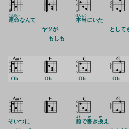
うんめい
ほんとう
運命
なんて
本当
にいた
ヤツが
として
もしも
Oh
Oh
Oh
Oh
まえ
か
か
そいつに
前
で
書
き
換
え