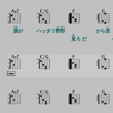
だれ
や
ろう
い
誰
が
ハッタリ
野
郎
から
言
み
見
ろ だ