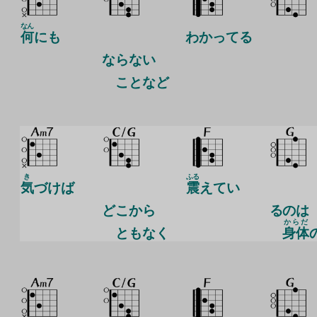
なん
何
にも
わかってる
ならない
ことなど
き
ふる
気
づけば
震
えてい
どこから
るのは
からだ
ともなく
身体