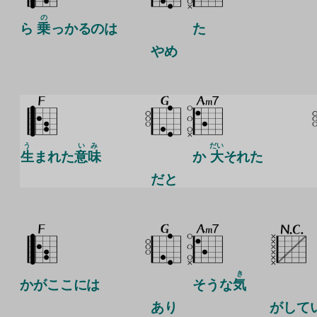
の
ら
乗
っかるのは
た
やめ
う
い
み
だい
生
まれた
意
味
か
大
それた
だと
き
かがここには
そうな
気
あり
が
して