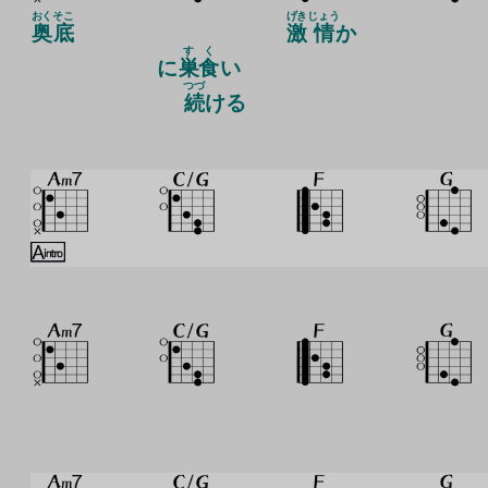
おく
そこ
げき
じょう
奥
底
激
情
か
す
く
に
巣
食
い
つづ
続
ける