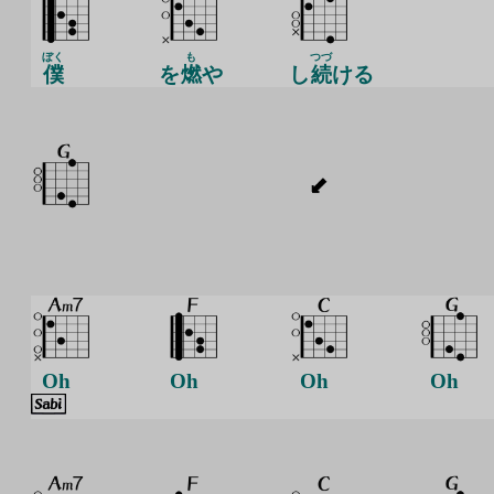
ぼく
も
つづ
僕
を
燃
や
し
続
ける
Oh
Oh
Oh
Oh