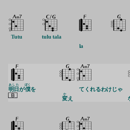
Tutu
tulu tala
la
あした
ぼく
明日
が
僕
を
てくれるわけじゃ
か
変
え