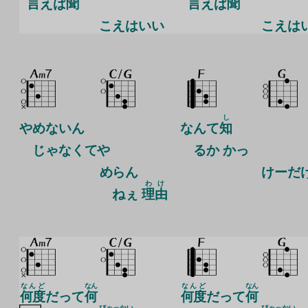
言
えば
聞
言
えば
聞
こえはいい
こえは
し
やめないん
なんて
知
じゃなくてや
るか かっ
めらん
けーだ
わ
け
ねぇ
理
由
なんど
なん
なんど
なん
何度
だって
何
何度
だって
何
びゃっかい
びゃっかい