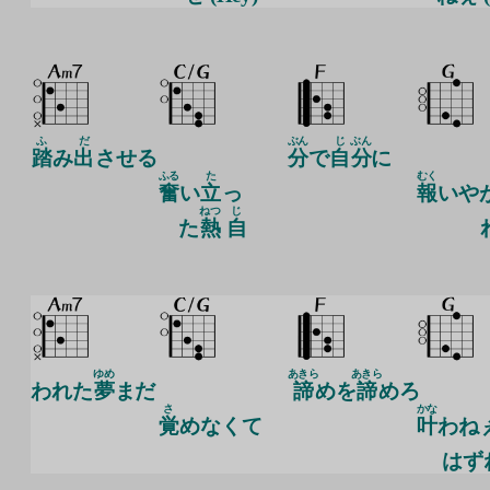
ふ
だ
ぶん
じ
ぶん
踏
み
出
させる
分
で
自
分
に
ふる
た
むく
奮
い
立
っ
報
いや
ねつ
じ
た
熱
自
ゆめ
あきら
あきら
われた
夢
まだ
諦
めを
諦
めろ
さ
かな
覚
めなくて
叶
わね
はず