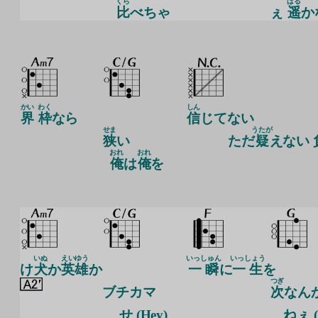
くら
はる
比
べちゃ
ぇ
遥
か
かい
わく
しん
界
枠
なら
信
じてない
せま
うたが
狭
い
ただ
疑
えない
おれ
おれ
俺
は
俺
を
いぬ
えいゆう
いっしゅん
いっしょう
け
犬
か
英雄
か
一瞬
に
一生
を
つぎ
ブチカマ
次
なん
せ (Hey)
ねぇ (H