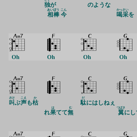
独
が
のような
あい
ぼう
こん
かっ
さい
相
棒
今
喝
采
を
Oh
Oh
Oh
Oh
さけ
こえ
か
だ
叫
ぶ
声
も
枯
駄
にはしねぇ
は
む
つばさ
れ
果
てて
無
翼
にし