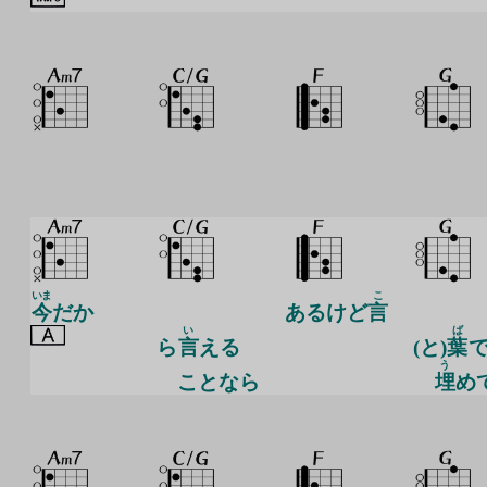
いま
こ
今
だか
あるけど
言
い
ば
ら
言
える
(と)
葉
う
ことなら
埋
め