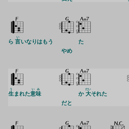
い
ら
言
いなりはもう
た
やめ
う
い
み
だい
生
まれた
意
味
か
大
それた
だと