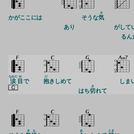
き
かがここには
そうな
気
あり
が
して
るん
なみだ
め
だ
涙
目
で
抱
きしめて
しま
き
はち
切
れて
き
も
あ
とき