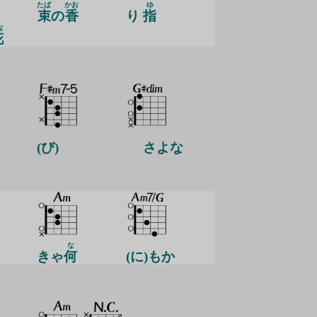
たば
かお
ゆ
束
の
香
り
指
な
花
(び)
さよな
な
きゃ
何
(に)もか