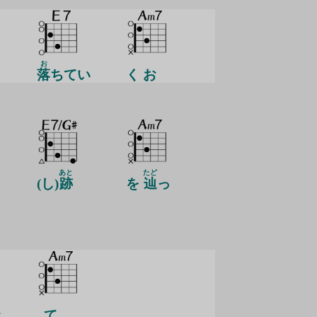
お
落
ちてい
く お
あと
たど
(し)
跡
を
辿
っ
き
て