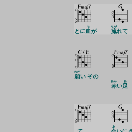
ち
なが
とに
血
が
流
れて
ねが
願
い その
あか
あ
赤
い
足
あ
て
会
いに