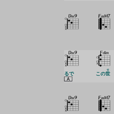
せ
るで
この
世