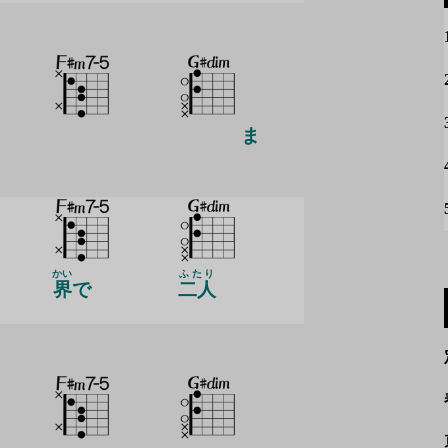
ま
かい
ふたり
界
で
二人