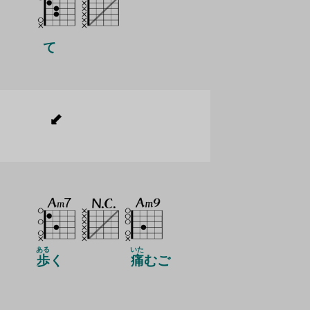
て
ある
いた
歩
く
痛
むご