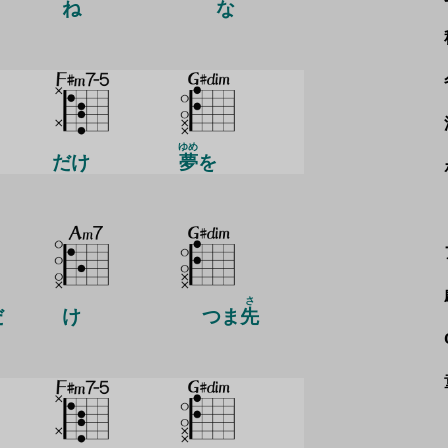
ね
な
ゆめ
だけ
夢
を
さ
だ
け
つま
先