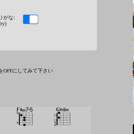
りがな:
by)
なをOFFにしてみて下さい
。