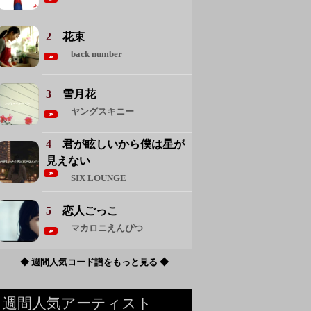
2
花束
back number
3
雪月花
ヤングスキニー
4
君が眩しいから僕は星が
見えない
SIX LOUNGE
5
恋人ごっこ
マカロニえんぴつ
◆ 週間人気コード譜をもっと見る ◆
週間人気アーティスト