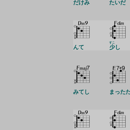
だけみ
たいだ
すこ
んて
少
し
みてし
まった