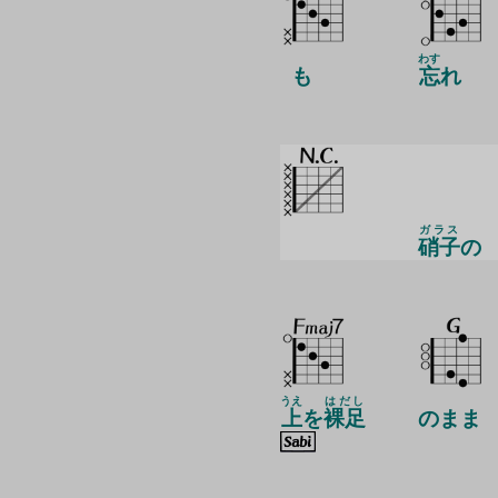
わす
も
忘
れ
ガラス
硝子
の
うえ
はだし
上
を
裸足
のまま