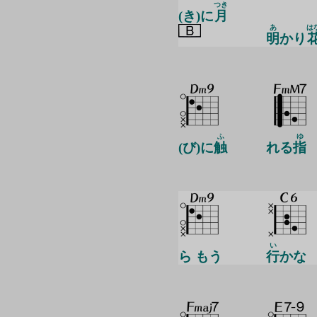
つき
(き)に
月
あ
は
明
かり
ふ
ゆ
(び)に
触
れる
指
い
ら もう
行
かな