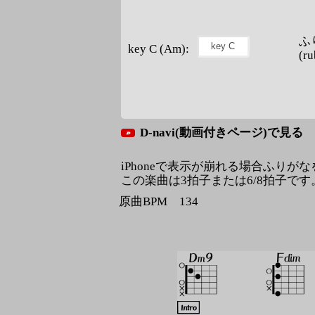
ふ
key C (Am):
(ru
D-navi(動画付きページ)で見る
iPhoneで表示が崩れる場合ふりが
この楽曲は3拍子または6/8拍子です
原曲BPM 134