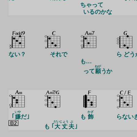
ちゃって
いるのかな
ない？
それで
ら どう
も…
ねが
って
願
うか
いや
かざ
｢
嫌
だ｣
も
飾
らない
だいじょう
ぶ
も ｢
大丈
夫
｣