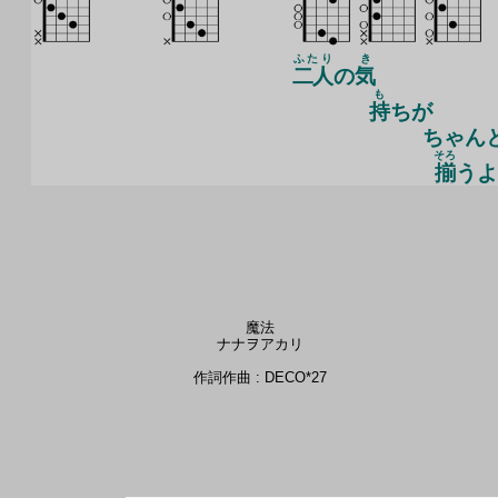
ふたり
き
二人
の
気
も
持
ちが
ちゃん
そろ
揃
うよ
魔法
ナナヲアカリ
作詞作曲 : DECO*27