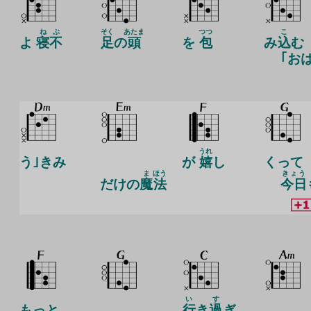
ね
ぶ
そく
あたま
つつ
こ
よ
寝
不
足
の
頭
を
包
み
込
む
｢おは
うれ
う｣きみ
が
嬉
し
くって
ま
ほう
きょう
だけの
魔
法
今日
い
す
もっと
行
き
過
ぎ