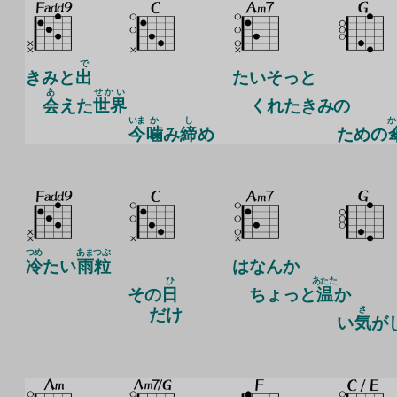
で
きみと
出
たいそっと
あ
せかい
会
えた
世界
くれたきみの
いま
か
し
か
今
噛
み
締
め
ための
つめ
あま
つぶ
冷
たい
雨
粒
はなんか
ひ
あたた
その
日
ちょっと
温
か
き
だけ
い
気
が