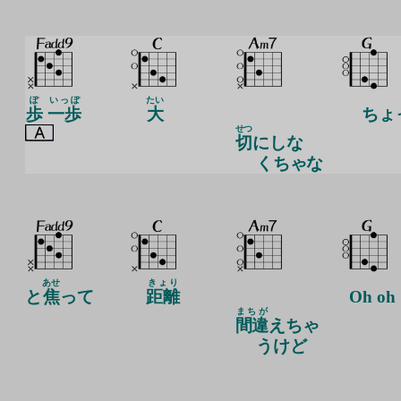
ぽ
いっぽ
たい
歩
一歩
大
ちょ
せつ
切
にしな
くちゃな
あせ
きょり
と
焦
って
距離
Oh oh
まちが
間違
えちゃ
うけど