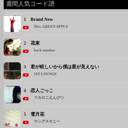
back number
3
君が眩しいから僕は星が見えない
SIX LOUNGE
4
恋人ごっこ
マカロニえんぴつ
5
雪月花
ヤングスキニー
◆ 週間人気コード譜をもっと見る ◆
週間人気アーティスト
1 Mrs. GREEN APPLE