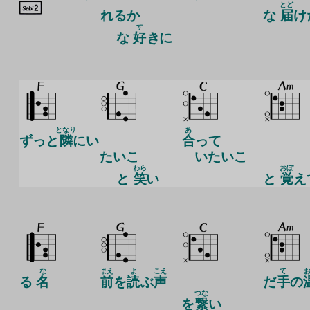
とど
れ
るか
な
届
け
す
な
好
きに
となり
あ
ずっと
隣
にい
合
って
たいこ
いたいこ
わら
おぼ
と
笑
い
と
覚
え
な
まえ
よ
こえ
て
る
名
前
を
読
ぶ
声
だ
手
の
つな
を
繋
い