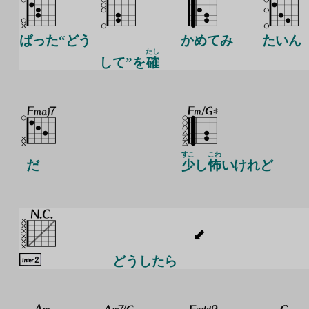
ばった“どう
かめてみ
たいん
たし
して”を
確
すこ
こわ
だ
少
し
怖
いけれど
どうしたら