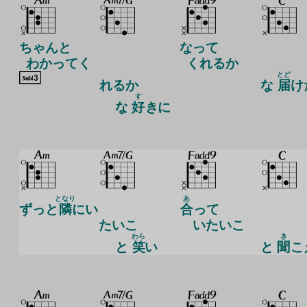
ちゃんと
なって
わかってく
くれるか
とど
れ
るか
な
届
け
す
な
好
きに
となり
あ
ずっと
隣
にい
合
って
たいこ
いたいこ
わら
き
と
笑
い
と
聞
こ