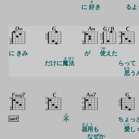
す
に
好
き
るよ
つか
に きみ
が
使
えた
ま
ほう
だけに
魔
法
ら
って
おも
思
う
ぶ
不
ちょっ
きよう
いと
器用
も
愛
し
なぜか