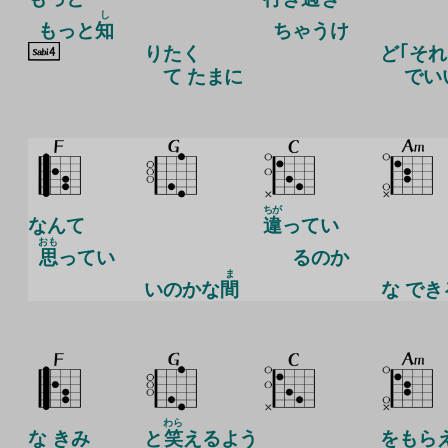
し
もっと
知
ち
ゃうけ
りたく
ど｢それ
て たまに
でいい
ちが
なんて
違
ってい
おも
思
ってい
るのか
ま
いのかな
間
な
でき
わら
な きみ
と
笑
えるよう
をもら