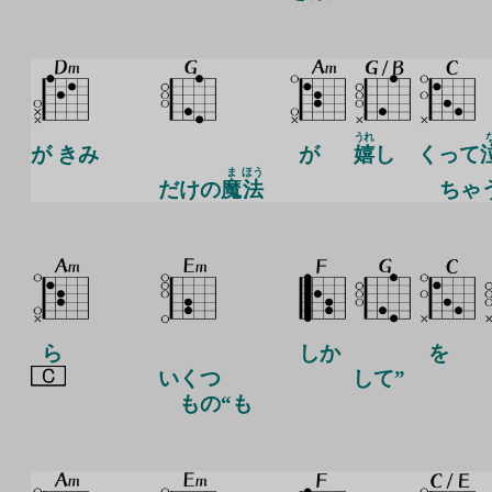
うれ
が きみ
が
嬉
し
くって
ま
ほう
だけの
魔
法
ちゃ
ら
しか
を
いくつ
して”
もの“も