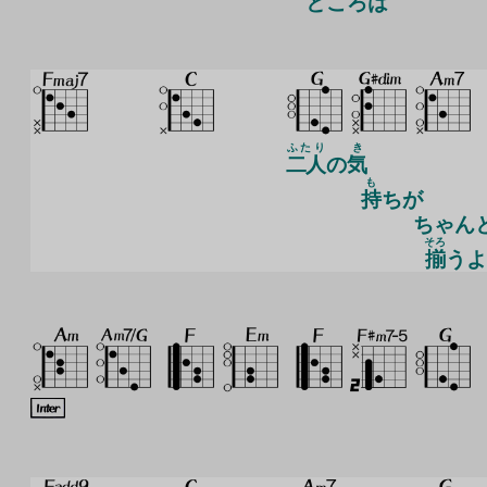
ところは
ふたり
き
二人
の
気
も
持
ちが
ちゃん
そろ
揃
うよ