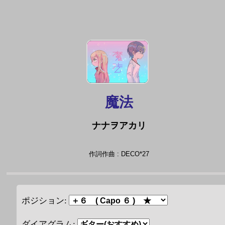
魔法
ナナヲアカリ
作詞作曲 : DECO*27
ポジション:
ダイアグラム: