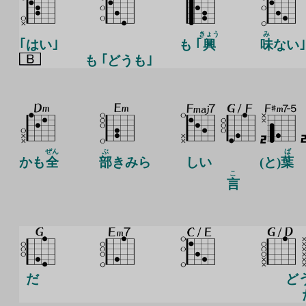
きょう
み
｢はい｣
も ｢
興
味
ない
も ｢どうも｣
ぜん
ぶ
ば
かも
全
部
きみら
しい
(と)
葉
こ
言
だ
どう
た