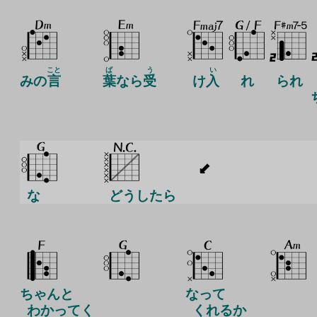
こと
ば
う
い
みの
言
葉
なら
受
け
入
れ
られ
な
どうしたら
ちゃんと
なって
わかってく
くれるか