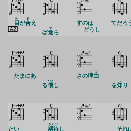
め
あ
目
が
合
え
すのは
てだろ
そ
どうし
ば
逸
ら
わ
け
たまにあ
さの
理
由
やさ
し
る
優
し
を
知
り
きたい
たい
期待
し
それ