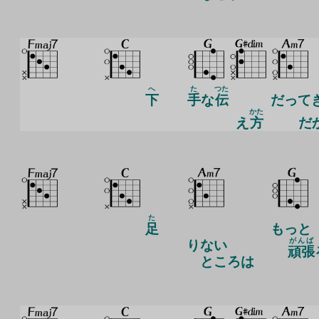
へ
た
つた
下
手
な
伝
だって
かた
え
方
だ
た
足
もっと
がんば
りない
頑張
ところは