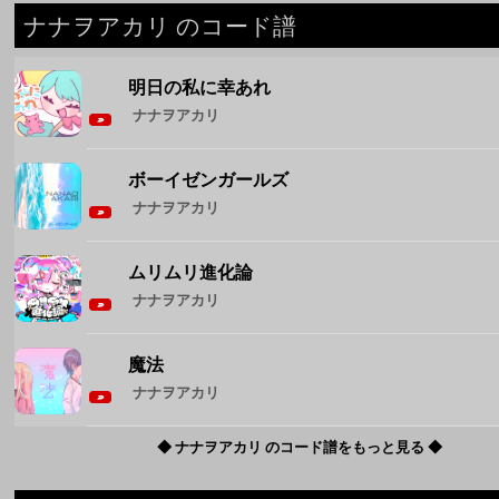
ボーイゼンガールズ
ナナヲアカリ
ムリムリ進化論
ナナヲアカリ
魔法
ナナヲアカリ
◆ ナナヲアカリ のコード譜をもっと見る ◆
週間人気コード譜
1
Brand New
Mrs. GREEN APPLE
2
花束