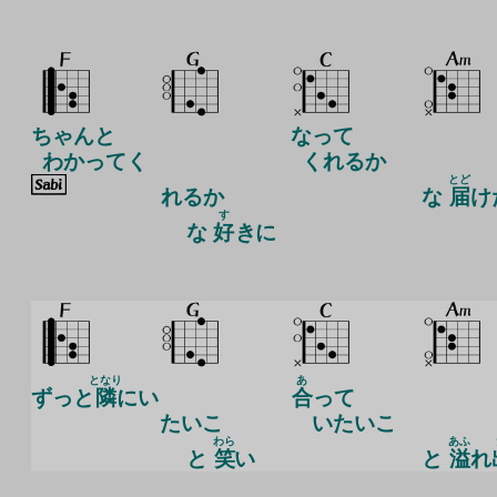
ちゃんと
なって
わかってく
くれるか
とど
れ
るか
な
届
け
す
な
好
きに
となり
あ
ずっと
隣
にい
合
って
たいこ
いたいこ
わら
あふ
と
笑
い
と
溢
れ