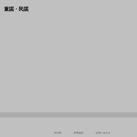
HOME
利用規約
お問い合わせ
JASRAC許諾番号:
NexTone許諾番号:
9036070002Y38026
ID000009113
Copyright © Chord Of The Rinne All rights Reserved.