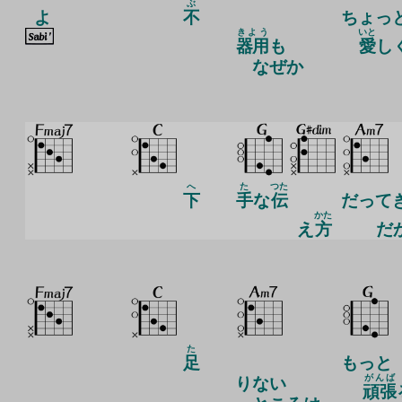
ぶ
よ
不
ちょっ
きよう
いと
器用
も
愛
し
なぜか
へ
た
つた
下
手
な
伝
だって
かた
え
方
だ
た
足
もっと
がんば
りない
頑張