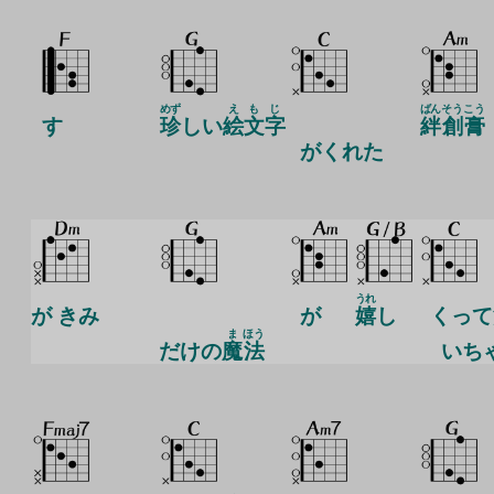
めず
え
も
じ
ばん
そう
こう
す
珍
しい
絵
文
字
絆
創
膏
がくれた
うれ
が きみ
が
嬉
し
くって
ま
ほう
だけの
魔
法
いち