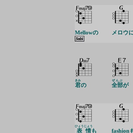
Mellowの
メロウ
きみ
ぜんぶ
君
の
全部
が
ひょうじょう
表情
も
fashio