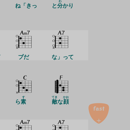
わ
ね「きっ
と
分
かり
イ
プだ
な」って
す
てき
かお
ら
素
敵
な
顔