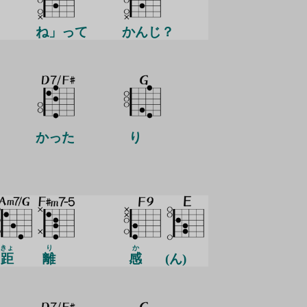
ね」って
かんじ？
かった
り
きょ
り
か
距
離
感
(ん)