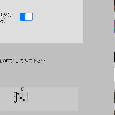
りがな:
by)
なをOFFにしてみて下さい