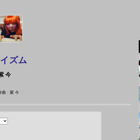
イズム
紫 今
曲 : 紫 今