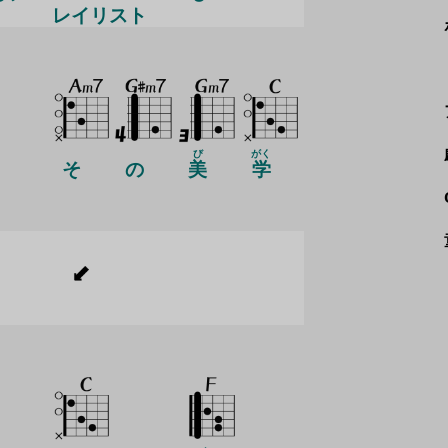
レイリスト
び
がく
そ
の
美
学