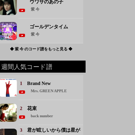
ウワサのあの子
紫 今
ゴールデンタイム
紫 今
◆ 紫 今 のコード譜をもっと見る ◆
週間人気コード譜
1
Brand New
Mrs. GREEN APPLE
2
花束
back number
3
君が眩しいから僕は星が