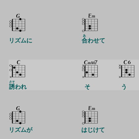
あ
リズムに
合
わせて
さそ
誘
われ
そ
う
リズムが
はじけて