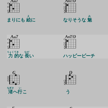
え
み
まりにも
絵
に
なりそうな
魅
りょく
てき
なが
力
的
な
長
い
ハッピービーチ
なぎさ
い
渚
へ
行
こ
う