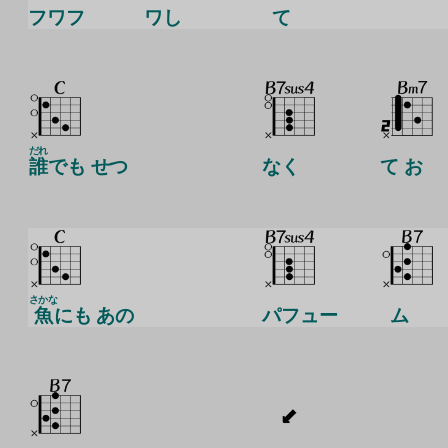
フワフ
ワし
て
だれ
誰
でも せつ
なく
て お
さかな
魚
にも あの
パフュー
ム