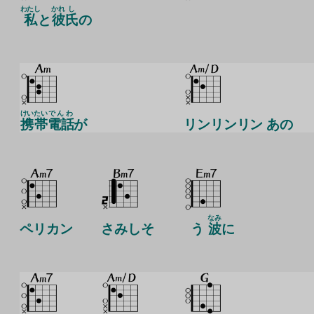
わたし
かれ
し
私
と
彼
氏
の
けい
たい
でんわ
携
帯
電話
が
リンリンリン あの
なみ
ペリカン
さみしそ
う
波
に