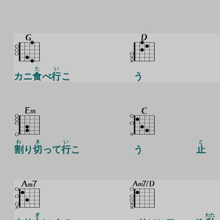
た
い
カニ
食
べ
行
こ
う
わ
き
い
と
割
り
切
って
行
こ
う
止
ぎ
わた