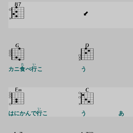
た
い
カニ
食
べ
行
こ
う
い
はにかんで
行
こ
う
あ