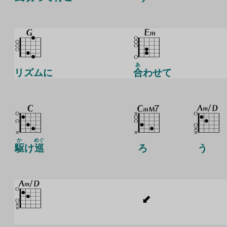
あ
リズムに
合
わせて
か
めぐ
駆
け
巡
ろ
う