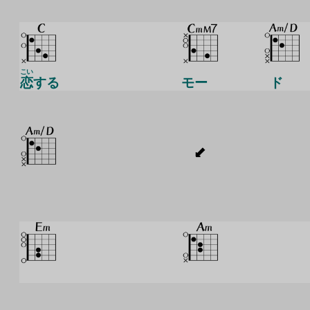
こい
恋
する
モー
ド