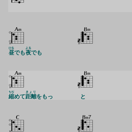
ひる
よる
昼
でも
夜
でも
ちぢ
きょり
縮
めて
距離
をもっ
と