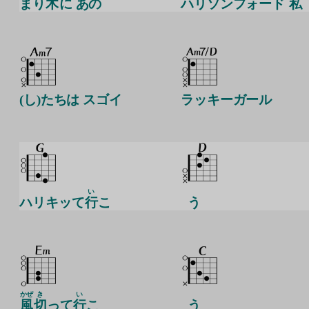
まり
木
に あの
ハリソンフォード
私
(し)たちは スゴイ
ラッキーガール
い
ハリキッて
行
こ
う
かぜ
き
い
風
切
って
行
こ
う