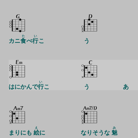
た
い
カニ
食
べ
行
こ
う
い
はにかんで
行
こ
う
あ
え
み
まりにも
絵
に
なりそうな
魅