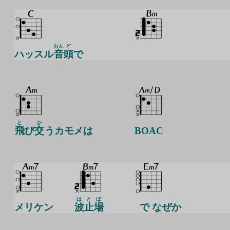
おん
ど
ハッスル
音
頭
で
と
か
飛
び
交
うカモメは
BOAC
は
と
ば
メリケン
波
止
場
で なぜか