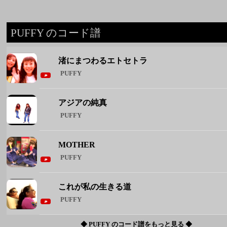
アジアの純真
PUFFY
MOTHER
PUFFY
これが私の生きる道
PUFFY
◆ PUFFY のコード譜をもっと見る ◆
週間人気コード譜
1
Brand New
Mrs. GREEN APPLE