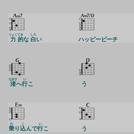
りょく
てき
しろ
力
的
な
白
い
ハッピービーチ
なぎさ
い
渚
へ
行
こ
う
の
こ
い
乗
り
込
んで
行
こ
う