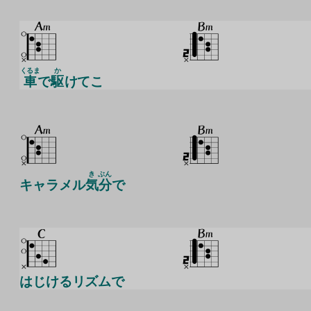
くるま
か
車
で
駆
けてこ
き
ぶん
キャラメル
気
分
で
はじけるリズムで