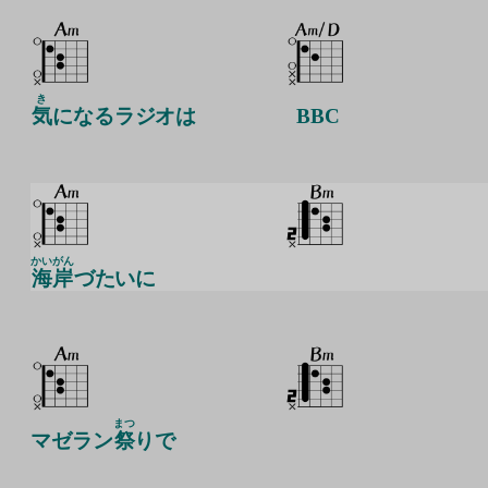
き
気
になるラジオは
BBC
かいがん
海岸
づたいに
まつ
マゼラン
祭
りで