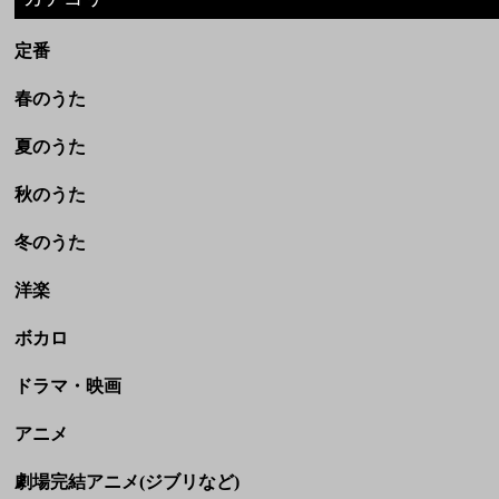
秋のうた
冬のうた
洋楽
ボカロ
ドラマ・映画
アニメ
劇場完結アニメ(ジブリなど)
CM
童謡・民謡