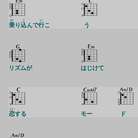
の
こ
い
乗
り
込
んで
行
こ
う
リズムが
はじけて
こい
恋
する
モー
ド