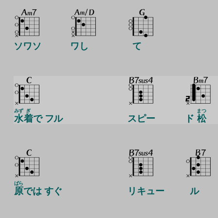
ソワソ
ワし
て
みず
ぎ
まつ
水
着
で フル
スピー
ド
松
ばら
原
では すぐ
リキュー
ル