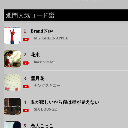
2
花束
back number
3
雪月花
ヤングスキニー
4
君が眩しいから僕は星が見えない
SIX LOUNGE
5
恋人ごっこ
マカロニえんぴつ
◆ 週間人気コード譜をもっと見る ◆
週間人気アーティスト