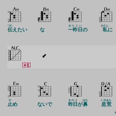
つた
おととい
わたし
伝
えたい
な
一昨日
の
私
に
や
きのう
はな
いき
あら
止
め
ないで
昨日
が
鼻
息
荒