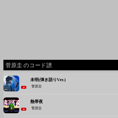
菅原圭 のコード譜
未明(弾き語りVer.)
菅原圭
熱帯夜
菅原圭
ビオトープ(織重 夕)
菅原圭
ナイト・アンド・ダーク(織重夕)
菅原圭