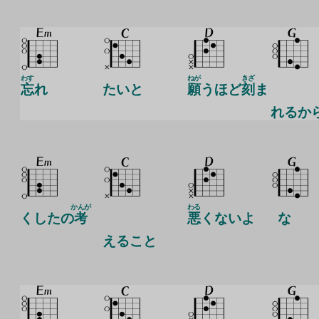
わす
ねが
きざ
忘
れ
たいと
願
うほど
刻
ま
れるか
かんが
わる
くしたの
考
悪
くないよ
な
えること