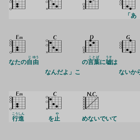
「あ
じ
ゆう
ことば
うそ
なたの
自
由
の
言葉
に
嘘
は
なんだよ」
こ
ないか
こうしん
や
行進
を
止
めないでいて