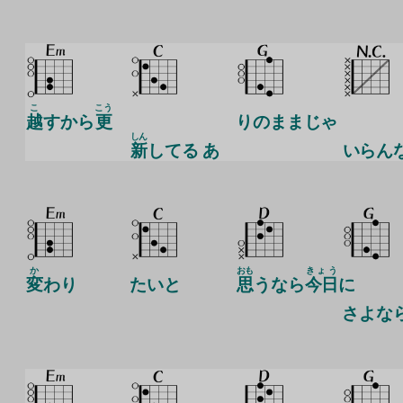
こ
こう
越
すから
更
りのままじゃ
しん
新
してる あ
いらん
か
おも
きょう
変
わり
たいと
思
うなら
今日
に
さよな