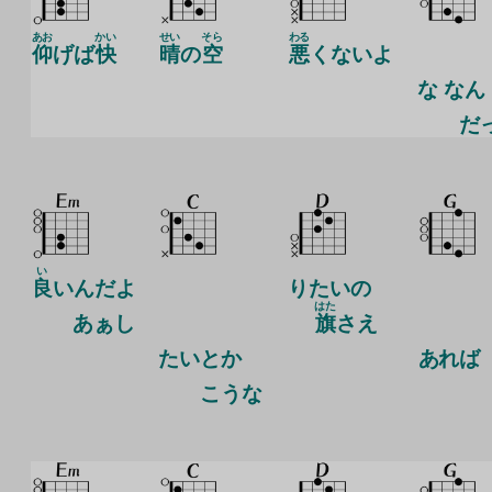
あお
かい
せい
そら
わる
仰
げば
快
晴
の
空
悪
くないよ
な なん
だっ
い
良
いんだよ
りたいの
はた
あぁし
旗
さえ
たいとか
あれば
こうな