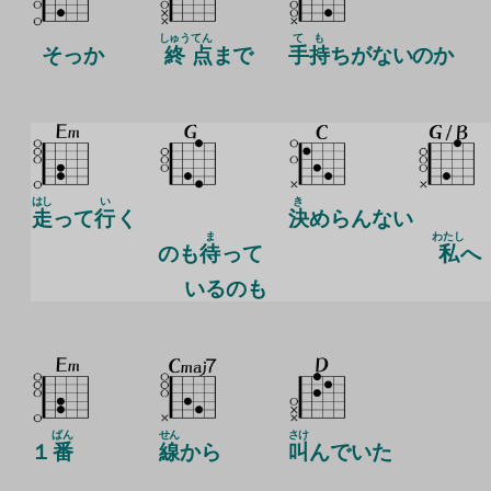
しゅう
てん
て
も
そっか
終
点
まで
手
持
ちがないのか
はし
い
き
走
って
行
く
決
めらんない
ま
わたし
のも
待
って
私
へ
いるのも
ばん
せん
さけ
１
番
線
から
叫
んでいた