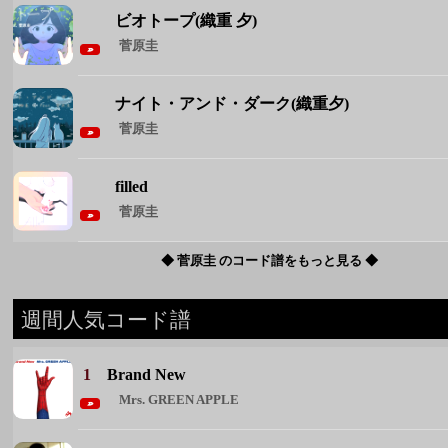
filled
菅原圭
◆ 菅原圭 のコード譜をもっと見る ◆
週間人気コード譜
1
Brand New
Mrs. GREEN APPLE
2
花束
back number
3
雪月花
ヤングスキニー