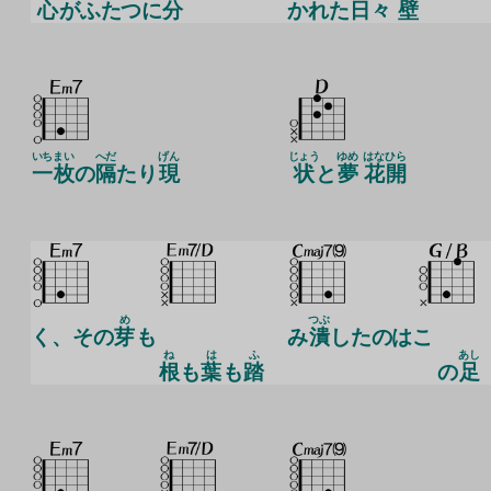
心
がふたつに
分
かれた
日
々
壁
いち
まい
へだ
げん
じょう
ゆめ
はな
ひら
一
枚
の
隔
たり
現
状
と
夢
花
開
め
つぶ
く、その
芽
も
み
潰
したのはこ
ね
は
ふ
あし
根
も
葉
も
踏
の
足