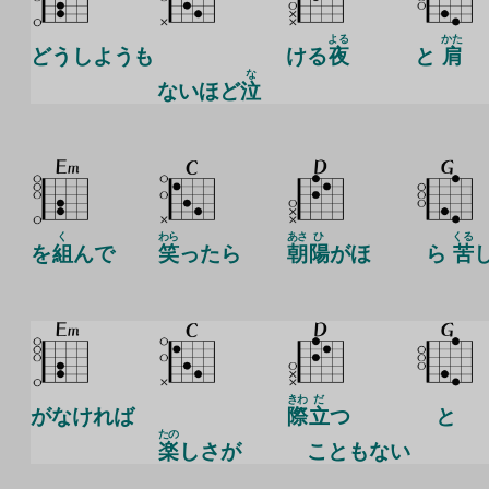
よる
かた
どうしようも
ける
夜
と
肩
な
ないほど
泣
く
わら
あさ
ひ
くる
を
組
んで
笑
ったら
朝
陽
がほ
ら
苦
きわ
だ
がなければ
際
立
つ
と
たの
楽
しさが
こともない