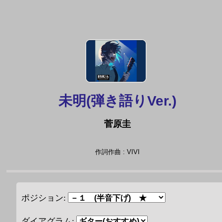
未明(弾き語りVer.)
菅原圭
作詞作曲 : VIVI
ポジション:
ダイアグラム: