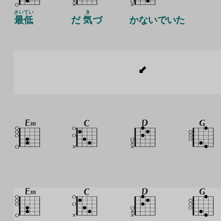
さいてい
き
最低
だ
気
づ
かないでいた