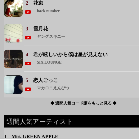
4
君が眩しいから僕は星が見えない
SIX LOUNGE
5
恋人ごっこ
マカロニえんぴつ
◆ 週間人気コード譜をもっと見る ◆
週間人気アーティスト
1 Mrs. GREEN APPLE
2 back number
3 ヨルシカ
4 マカロニえんぴつ