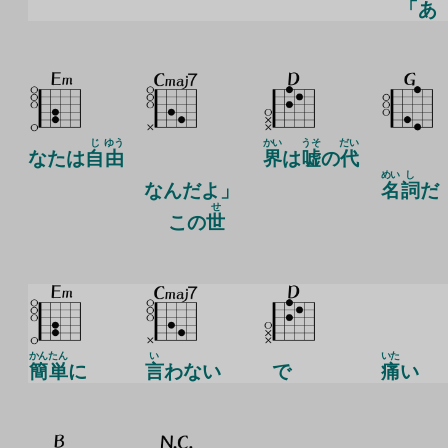
「あ
じ
ゆう
かい
うそ
だい
なたは
自
由
界
は
嘘
の
代
めい
し
なんだよ」
名
詞
だ
せ
この
世
かん
たん
い
いた
簡
単
に
言
わない
で
痛
い