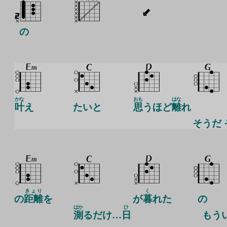
の
かな
おも
はな
叶
え
たいと
思
うほど
離
れ
そうだ 
きょり
く
の
距離
を
が
暮
れた
の
はか
ひ
測
るだけ…
日
もう