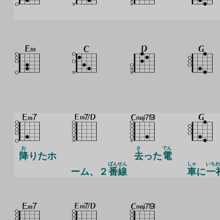
お
さ
でん
降
りたホ
去
った
電
ばん
せん
しゃ
いち
ーム、２
番
線
車
に
一