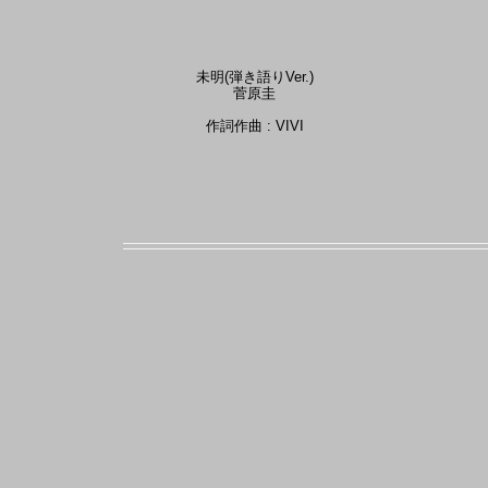
未明(弾き語りVer.)
菅原圭
作詞作曲 : VIVI