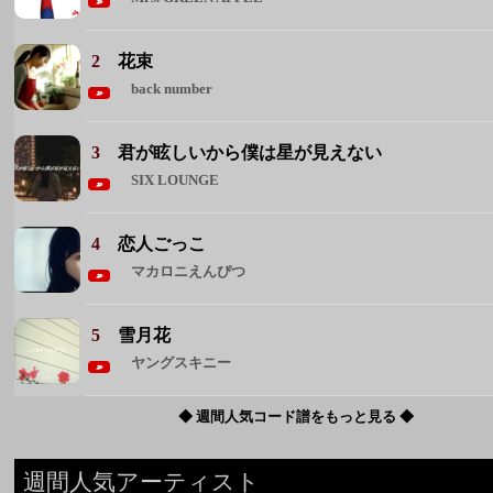
SIX LOUNGE
4
恋人ごっこ
マカロニえんぴつ
5
雪月花
ヤングスキニー
◆ 週間人気コード譜をもっと見る ◆
週間人気アーティスト
1 Mrs. GREEN APPLE
2 back number
3 マカロニえんぴつ