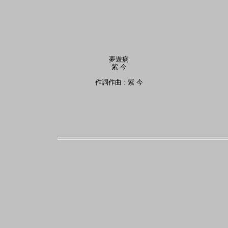
夢遊病
紫 今
作詞作曲 : 紫 今