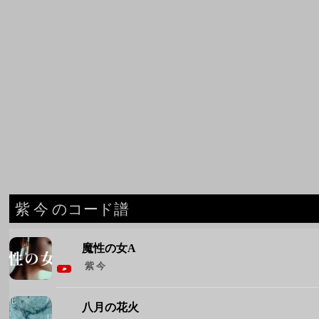
紫 今 のコード譜
魔性の女A
紫 今
八月の花火
紫 今
夢遊病
紫 今
ウワサのあの子