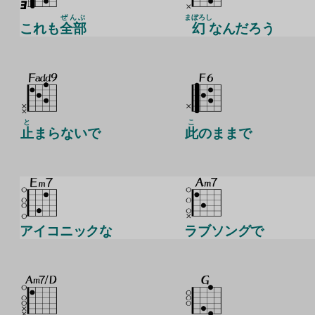
ぜんぶ
まぼろし
これも
全部
幻
なんだろう
と
こ
止
まらないで
此
のままで
アイコニックな
ラブソングで