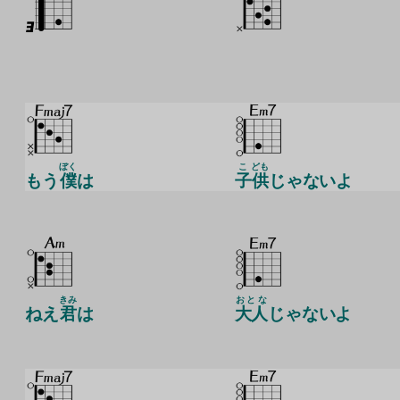
ぼく
こ
ども
もう
僕
は
子
供
じゃないよ
きみ
おとな
ねえ
君
は
大人
じゃないよ