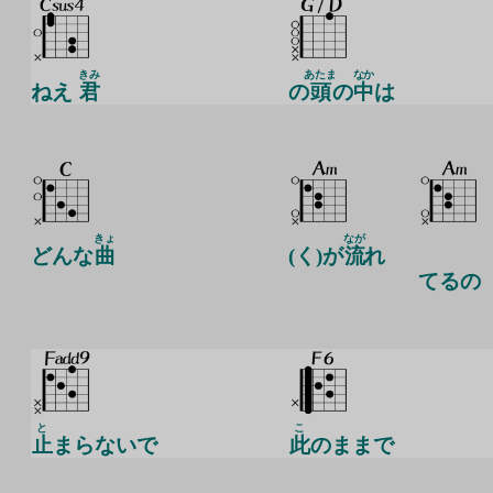
きみ
あたま
なか
ねえ
君
の
頭
の
中
は
きょ
なが
どんな
曲
(く)が
流
れ
てるの
と
こ
止
まらないで
此
のままで