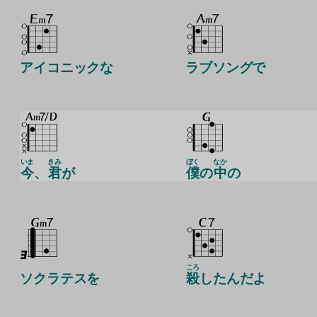
アイコニックな
ラブソングで
いま
きみ
ぼく
なか
今
、
君
が
僕
の
中
の
ころ
ソクラテスを
殺
したんだよ