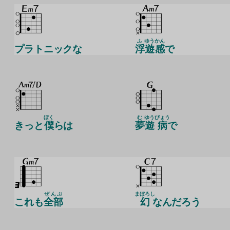
ふ
ゆう
かん
プラトニックな
浮
遊
感
で
ぼく
む
ゆう
びょう
きっと
僕
らは
夢
遊
病
で
ぜんぶ
まぼろし
これも
全部
幻
なんだろう