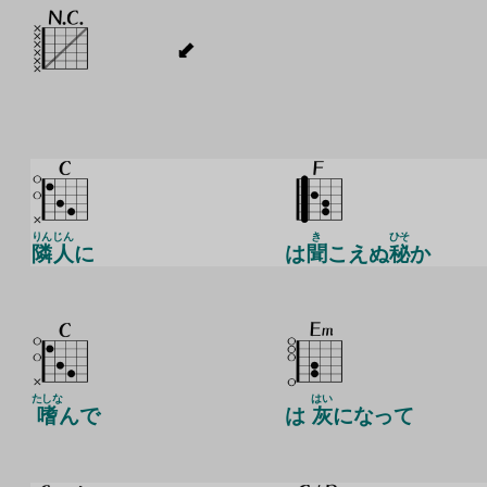
りん
じん
き
ひそ
隣
人
に
は
聞
こえぬ
秘
か
たしな
はい
嗜
んで
は
灰
になって