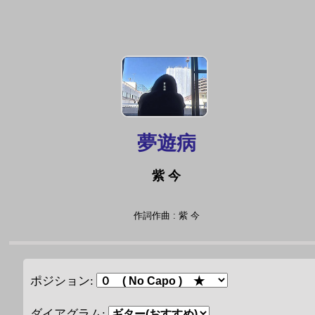
夢遊病
紫 今
作詞作曲 : 紫 今
ポジション:
ダイアグラム: