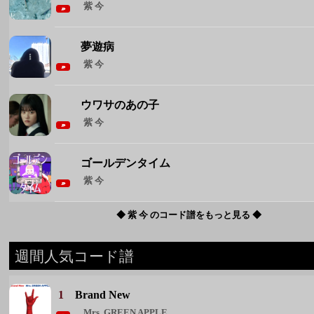
紫 今
ゴールデンタイム
紫 今
◆ 紫 今 のコード譜をもっと見る ◆
週間人気コード譜
1
Brand New
Mrs. GREEN APPLE
2
花束
back number
3
君が眩しいから僕は星が見えない