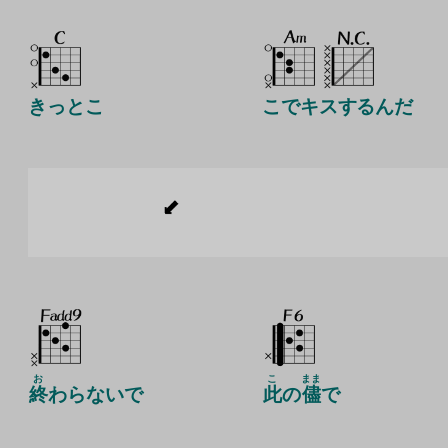
きっとこ
こでキスするんだ
お
こ
まま
終
わらないで
此
の
儘
で