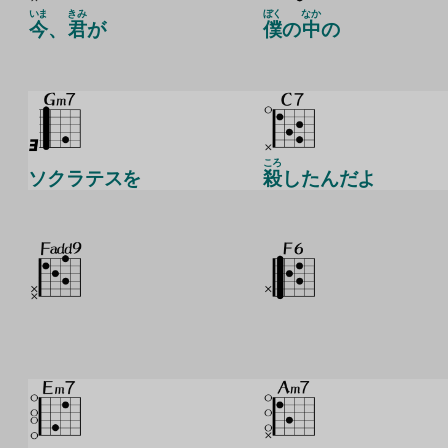
いま
きみ
ぼく
なか
今
、
君
が
僕
の
中
の
ころ
ソクラテスを
殺
したんだよ