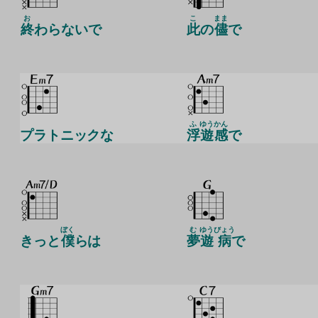
お
こ
まま
終
わらないで
此
の
儘
で
ふ
ゆう
かん
プラトニックな
浮
遊
感
で
ぼく
む
ゆう
びょう
きっと
僕
らは
夢
遊
病
で