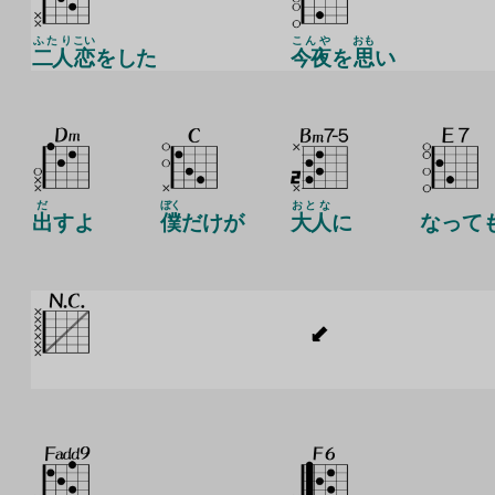
ふたり
こい
こんや
おも
二人
恋
をした
今夜
を
思
い
だ
ぼく
おとな
出
すよ
僕
だけが
大人
に
なって