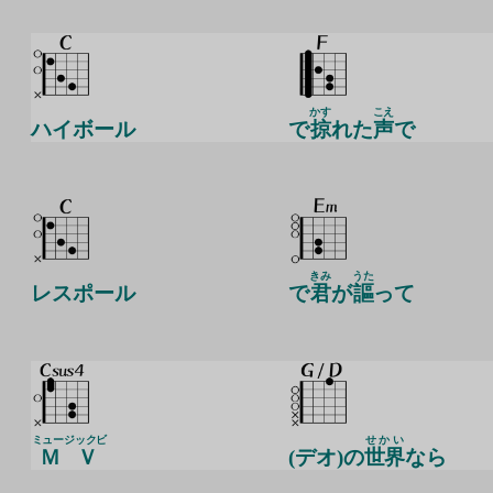
かす
こえ
ハイボール
で
掠
れた
声
で
きみ
うた
レスポール
で
君
が
謳
って
ミュージックビ
せかい
ＭＶ
(デオ)の
世界
なら