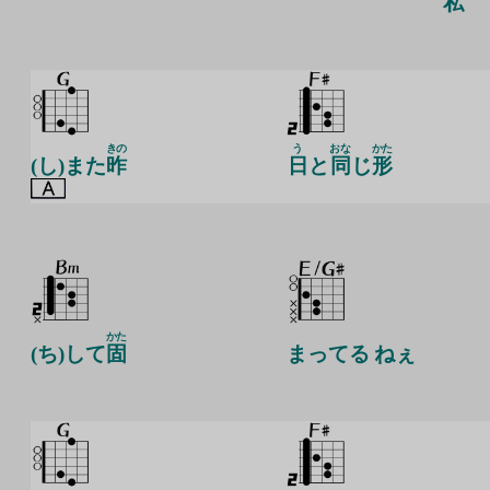
私
きの
う
おな
かた
(し)また
昨
日
と
同
じ
形
かた
(ち)して
固
まってる ねぇ