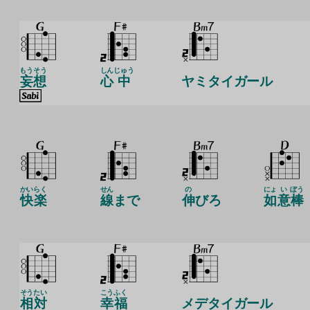
もうそう
しん
じゅう
妄想
心
中
ヤミタイガール
かい
らく
せん
の
にょ
い
ぼう
快
楽
線
まで
伸
びろ
如
意
棒
そう
たい
こう
ふく
相
対
幸
福
メデタイガール