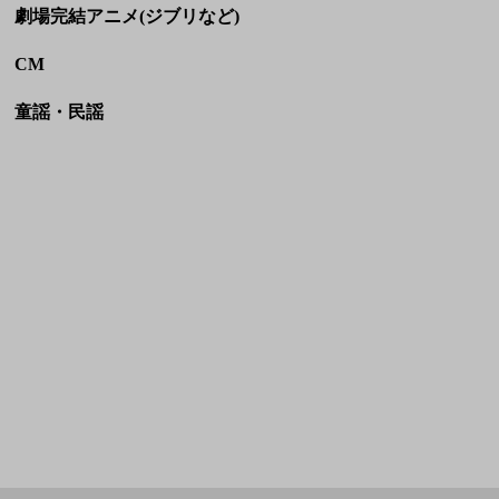
HOME
利用規約
お問い合わせ
JASRAC許諾番号:
NexTone許諾番号:
9036070002Y38026
ID000009113