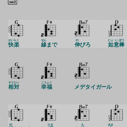
かい
らく
せん
の
にょ
い
ぼう
快
楽
線
まで
伸
びろ
如
意
棒
そう
たい
こう
ふく
相
対
幸
福
メデタイガール
ゆ
ひま
も
あま