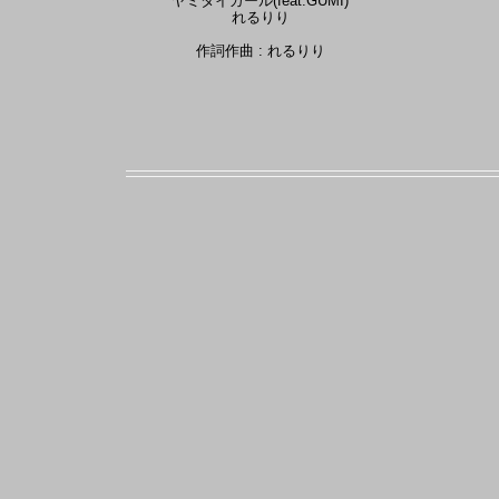
ヤミタイガール(feat.GUMI)
れるりり
作詞作曲 : れるりり