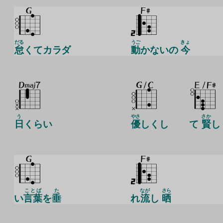
だる
うご
きょ
怠
くてカラダ
動
かないの
今
う
やさ
さか
日
くらい
優
しくし
て
賢
し
ことば
た
なが
さら
い
言葉
を
垂
れ
流
し
晒