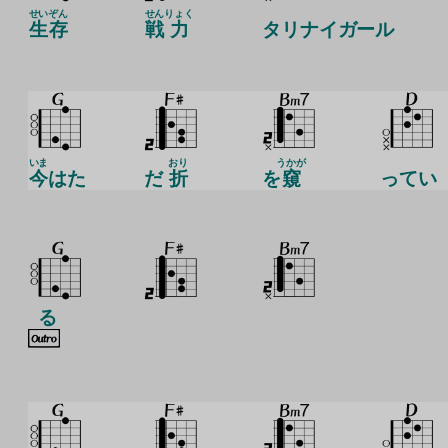
せい
ぞん
せん
りょく
生
存
戦
力
タリナイガール
いま
おり
うかが
今
はた
だ
折
を
窺
ってい
る