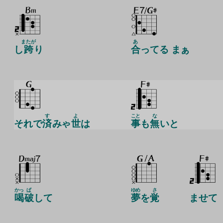
またが
あ
し
跨
り
合
ってる まぁ
す
よ
こと
な
それで
済
みゃ
世
は
事
も
無
いと
かっ
ぱ
ゆめ
さ
喝
破
して
夢
を
覚
ませて