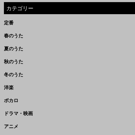
夏のうた
秋のうた
冬のうた
洋楽
ボカロ
ドラマ・映画
アニメ
劇場完結アニメ(ジブリなど)
CM
童謡・民謡