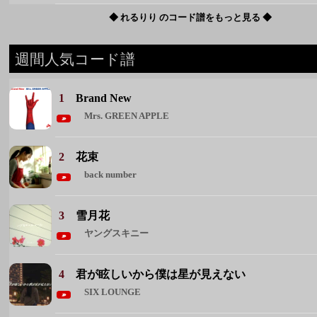
Mrs. GREEN APPLE
2
花束
back number
3
雪月花
ヤングスキニー
4
君が眩しいから僕は星が見えない
SIX LOUNGE
5
恋人ごっこ
マカロニえんぴつ
◆ 週間人気コード譜をもっと見る ◆
週間人気アーティスト