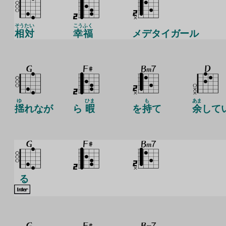
そう
たい
こう
ふく
相
対
幸
福
メデタイガール
ゆ
ひま
も
あま
揺
れなが
ら
暇
を
持
て
余
して
る