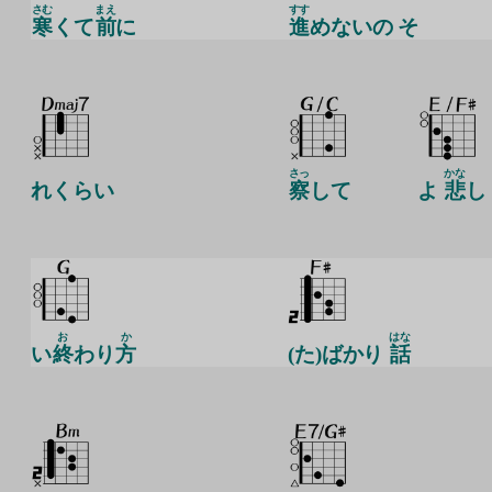
さむ
まえ
すす
寒
くて
前
に
進
めないの そ
さっ
かな
れくらい
察
して
よ
悲
し
お
か
はな
い
終
わり
方
(た)ばかり
話