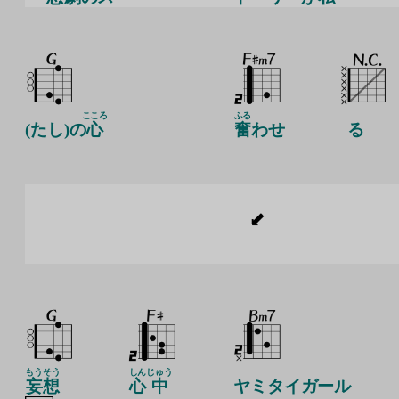
こころ
ふる
(たし)の
心
奮
わせ
る
もうそう
しん
じゅう
妄想
心
中
ヤミタイガール