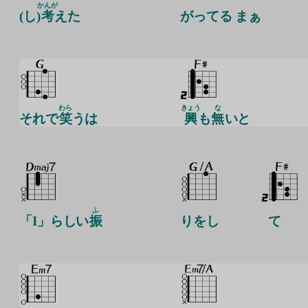
かんが
(し)
考
えた
がってる まぁ
わら
きょう
な
それで
笑
うは
興
も
無
いと
ふ
「I」らしい
振
りをし
て