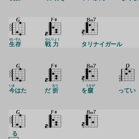
せい
ぞん
せん
りょく
生
存
戦
力
タリナイガール
いま
おり
うかが
今
はた
だ
折
を
窺
ってい
る