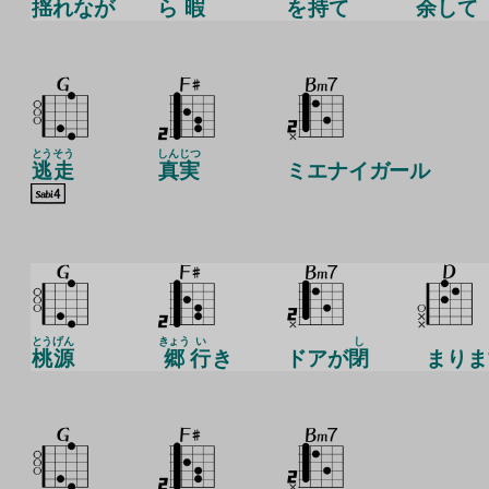
揺
れなが
ら
暇
を
持
て
余
して
とう
そう
しんじつ
逃
走
真実
ミエナイガール
とう
げん
きょう
い
し
桃
源
郷
行
き
ドアが
閉
まりま