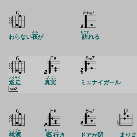
よる
おとず
わらない
夜
が
訪
れる
とう
そう
しんじつ
逃
走
真実
ミエナイガール
とう
げん
きょう
い
し
桃
源
郷
行
き
ドアが
閉
まりま