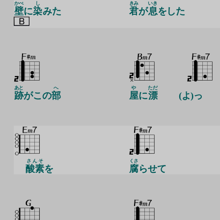
かべ
し
きみ
いき
壁
に
染
みた
君
が
息
をした
あと
へ
や
ただ
跡
がこの
部
屋
に
漂
(よ)っ
さんそ
くさ
酸素
を
腐
らせて