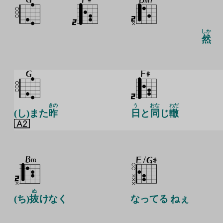
しか
然
きの
う
おな
わだ
(し)また
昨
日
と
同
じ
轍
ぬ
(ち)
抜
けなく
なってる ねぇ