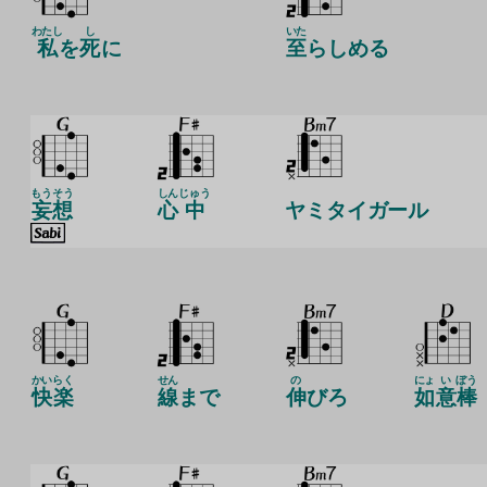
わたし
し
いた
私
を
死
に
至
らしめる
もうそう
しん
じゅう
妄想
心
中
ヤミタイガール
かい
らく
せん
の
にょ
い
ぼう
快
楽
線
まで
伸
びろ
如
意
棒