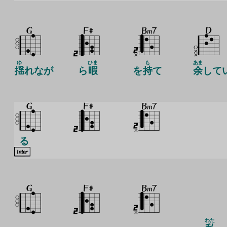
ゆ
ひま
も
あま
揺
れなが
ら
暇
を
持
て
余
して
る
わた