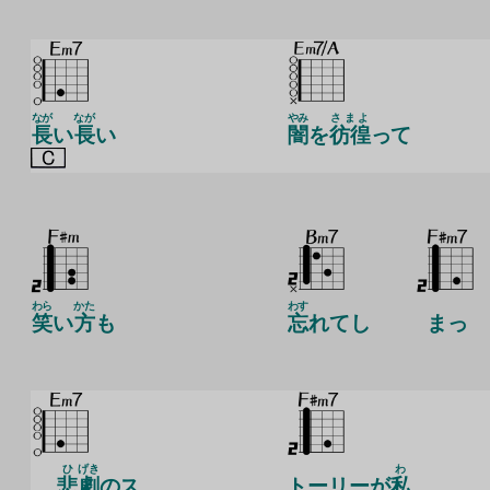
なが
なが
やみ
さまよ
長
い
長
い
闇
を
彷徨
って
わら
かた
わす
笑
い
方
も
忘
れてし
まっ
ひ
げき
わ
悲
劇
のス
トーリーが
私