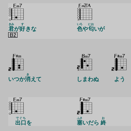
きみ
す
いろ
にお
君
が
好
きな
色
や
匂
いが
き
いつか
消
えて
しまわぬ
よう
でぐち
ふさ
お
出口
を
塞
いだら
終