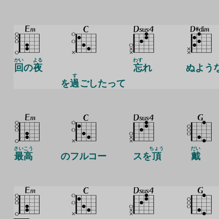
かい
よる
わす
回
の
夜
忘
れ
ぬよう
す
を
過
ごしたって
さいこう
ちょう
だい
最高
のフルコー
スを
頂
戴