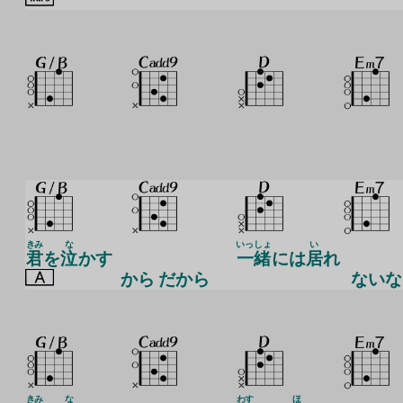
きみ
な
いっしょ
い
君
を
泣
かす
一緒
には
居
れ
から だから
ないな
きみ
な
わす
ほ