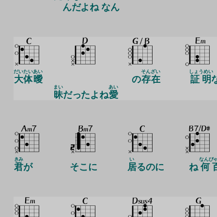
んだよね なん
だいたい
あい
そん
ざい
しょうめい
大体
曖
の
存
在
証明
まい
あい
昧
だったよね
愛
きみ
い
なんび
君
が
そこに
居
るのに
ね
何