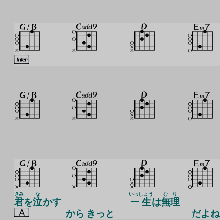
きみ
な
いっしょう
む
り
君
を
泣
かす
一生
は
無
理
から きっと
だよね