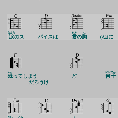
なみだ
きみ
む
涙
のス
パイスは
君
の
胸
(ね)に
のこ
なん
ぜん
残
ってしまう
ど
何
千
だろうけ
かい
よる
え