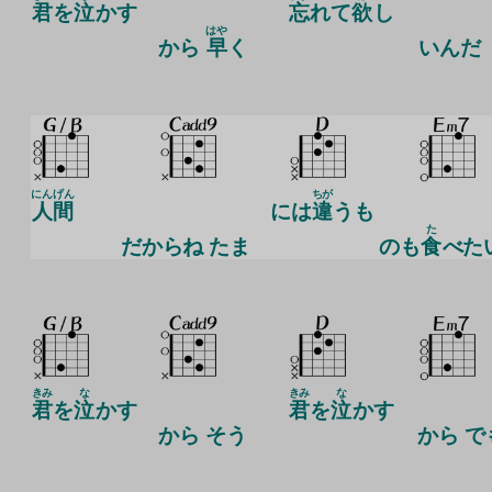
君
を
泣
かす
忘
れて
欲
し
はや
から
早
く
い
んだ
にんげん
ちが
人間
には
違
うも
た
だからね
たま
のも
食
べた
きみ
な
きみ
な
君
を
泣
かす
君
を
泣
かす
から そう
から で