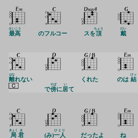
さいこう
ちょう
だい
最高
のフルコー
スを
頂
戴
はな
けっ
離
れない
くれた
のは
結
そば
い
で
傍
に
居
て
きょく
き
ひとり
局
君
(み)
一人
だったよ
ね