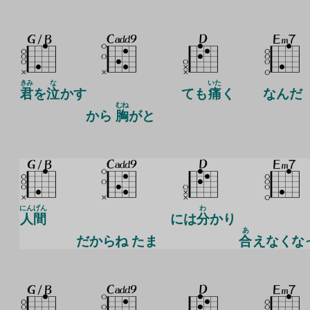
きみ
な
いた
君
を
泣
かす
ても
痛
く
なんだ
むね
から
胸
がと
にんげん
わ
人間
には
分
かり
あ
だからね
たま
合
えなくな