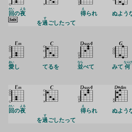
かい
よる
え
回
の
夜
得
られ
ぬよう
す
を
過
ごしたって
あい
なら
なん
愛
し
てるを
並
べて
みて
何
かい
よる
え
回
の
夜
得
られ
ぬよう
す
を
過
ごしたって