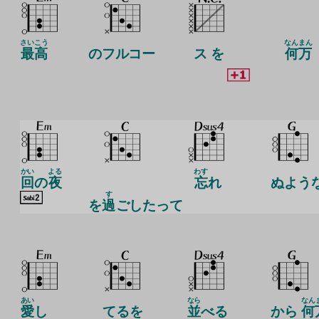
さいこう
なんまん
最高
のフルコー
ス を
何万
かい
よる
わす
回
の
夜
忘
れ
ぬよう
す
を
過
ごしたって
あい
なら
なん
愛
し
てるを
並
べる
から
何