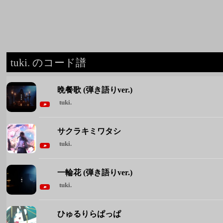
晩餐歌 (弾き語りver.)
tuki.
サクラキミワタシ
tuki.
一輪花 (弾き語りver.)
tuki.
ひゅるりらぱっぱ
tuki.
晩餐歌
tuki.
◆ tuki. のコード譜をもっと見る ◆