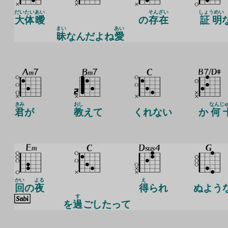
だいたい
あい
そん
ざい
しょうめい
大体
曖
の
存
在
証明
まい
あい
昧
なんだよね
愛
きみ
おし
なんじ
君
が
教
えて
くれない
か
何
かい
よる
え
回
の
夜
得
られ
ぬよう
す
を
過
ごしたって