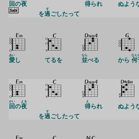
回
の
夜
得
られ
ぬよう
す
を
過
ごしたって
あい
なら
なん
愛
し
てるを
並
べる
から
何
かい
よる
え
回
の
夜
得
られ
ぬよう
す
を
過
ごしたって