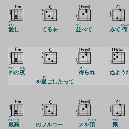
あい
なら
なん
愛
し
てるを
並
べて
みて
何
かい
よる
え
回
の
夜
得
られ
ぬよう
す
を
過
ごしたって
さいこう
ちょう
だい
最高
のフルコー
スを
頂
戴