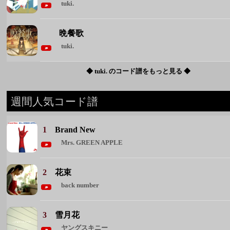
週間人気コード譜
1
Brand New
Mrs. GREEN APPLE
2
花束
back number
3
雪月花
ヤングスキニー
4
君が眩しいから僕は星が見えない
SIX LOUNGE
5
恋人ごっこ