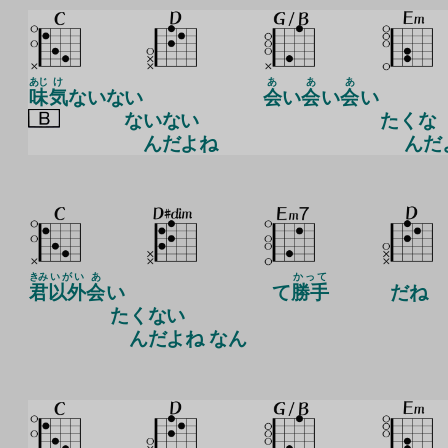
あじ
け
あ
あ
あ
味
気
ないない
会
い
会
い
会
い
ないない
たくな
んだよね
んだ
きみ
いがい
あ
かって
君
以外
会
い
て
勝手
だね
たくない
んだよね なん