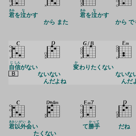
きみ
な
きみ
な
君
を
泣
かす
君
を
泣
かす
から また
から で
じ
しん
か
自
信
がない
変
わりたくない
ないない
ないな
んだよね
んだ
きみ
いがい
あ
かって
君
以外
会
い
て
勝手
だね
たくない