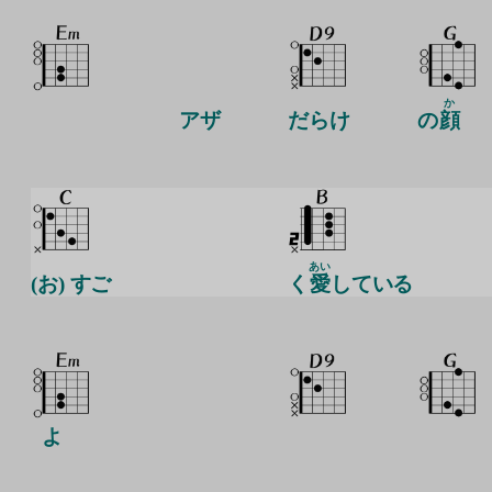
か
アザ
だらけ
の
顔
あい
(お) すご
く
愛
している
よ