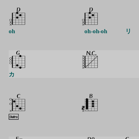
oh
oh-oh-oh
リ
カ