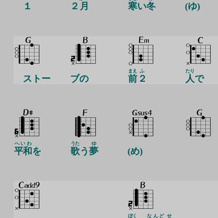
１
２
月
寒
い
冬
(ゆ)
まえ
ふ
たり
ストー
ブの
前
２
人
で
へいわ
うた
ゆ
平和
を
歌
う
夢
(め)
ぼく
なんど
せ