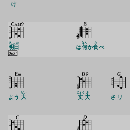
け
あした
なん
た
明日
は
何
か
食
べ
だい
じょう
ぶ
よう
大
丈
夫
さ リ