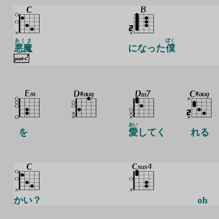
あくま
ぼく
悪魔
になった
僕
あい
を
愛
してく
れる
かい？
oh