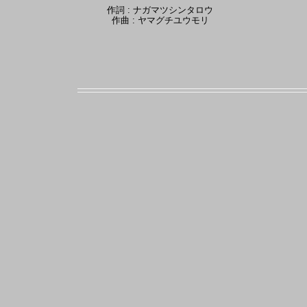
作詞 : ナガマツシンタロウ
作曲 : ヤマグチユウモリ
SIX LOUNGE のコード譜