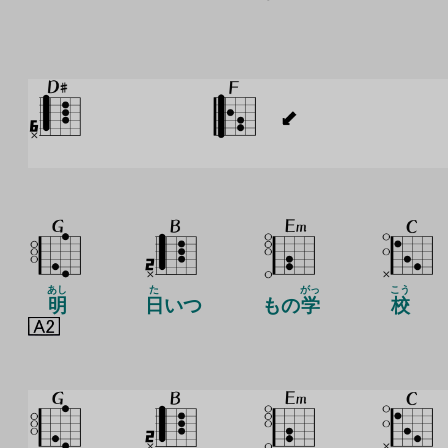
あし
た
がっ
こう
明
日
いつ
もの
学
校