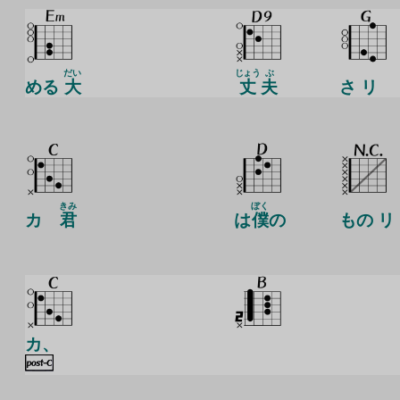
だい
じょう
ぶ
める
大
丈
夫
さ リ
きみ
ぼく
カ
君
は
僕
の
もの リ
カ、