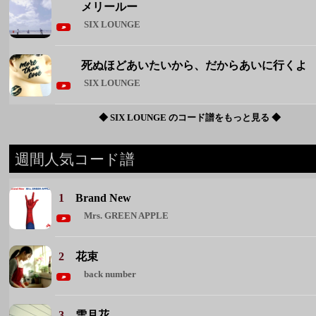
◆ SIX LOUNGE のコード譜をもっと見る ◆
週間人気コード譜
1
Brand New
Mrs. GREEN APPLE
2
花束
back number
3
雪月花
ヤングスキニー
4
君が眩しいから僕は星が見えない
SIX LOUNGE