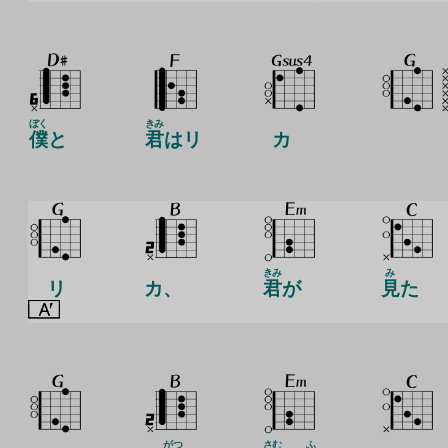
ぼく
きみ
僕
と
君
はリ
カ
きみ
み
リ
カ、
君
が
見
た
がつ
さむ
ふ