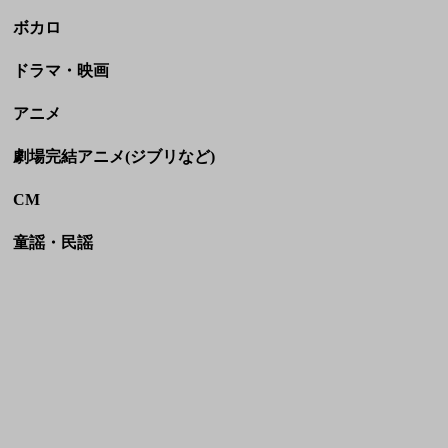
劇場完結アニメ(ジブリなど)
CM
童謡・民謡