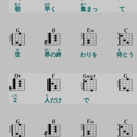
あさ
はや
あつ
朝
早
く
集
まっ
て
せ
かい
お
ま
世
界
の
終
わりを
待
とう
ふた
り
２
人
だけ
で