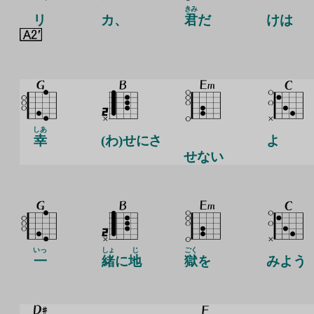
きみ
リ
カ、
君
だ
けは
しあ
幸
(わ)せにさ
よ
せない
いっ
しょ
じ
ごく
一
緒
に
地
獄
を
みよう