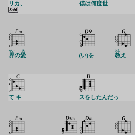
リカ、
僕
は
何度
世
かい
あ
おし
界
の
愛
(い)を
教
え
て キ
スをしたんだっ