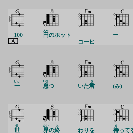
えん
100
円
のホット
ー
コーヒ
ひと
いき
き
一
息
つ
いた
君
(み)
せ
かい
お
ま
世
界
の
終
わりを
待
って