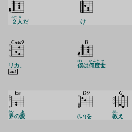
ふた
り
２
人
だ
け
ぼく
なんど
せ
リカ、
僕
は
何度
世
かい
あ
おし
界
の
愛
(い)を
教
え