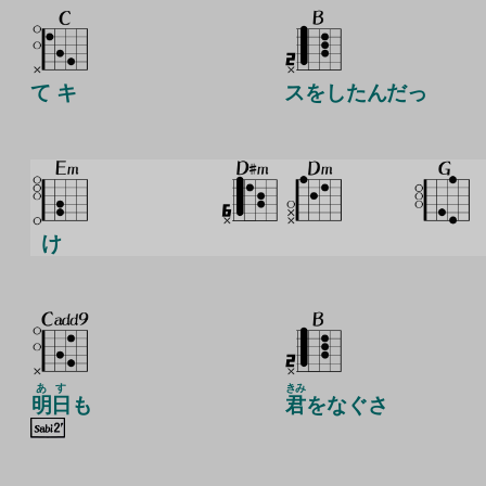
て キ
スをしたんだっ
け
あす
きみ
明日
も
君
をなぐさ