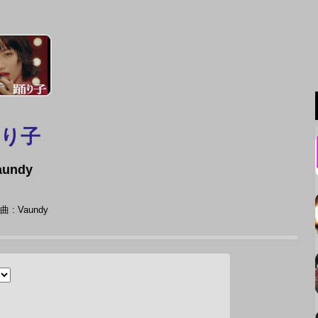
踊り子
aundy
 : Vaundy