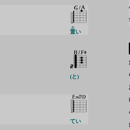
お
置
い
(と)
てい