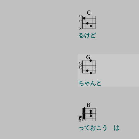
るけど
ちゃんと
っておこう は