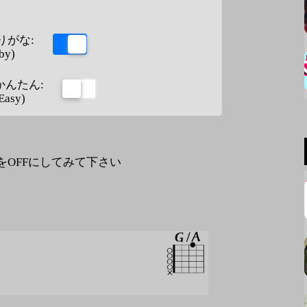
りがな:
by)
かんたん:
Easy)
なをOFFにしてみて下さい