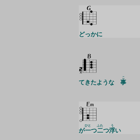
どっかに
こ
てきたような
事
ひと
ふた
う
が
一
つ
二
つ
浮
い