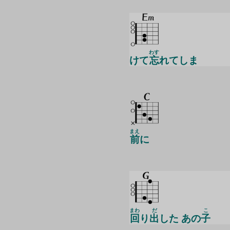
わす
けて
忘
れてしま
まえ
前
に
まわ
だ
こ
回
り
出
した あの
子