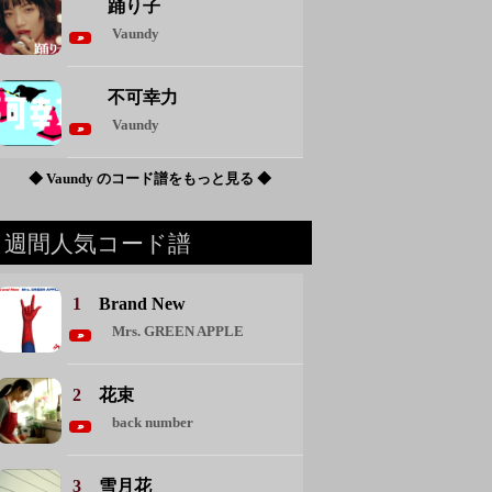
踊り子
Vaundy
不可幸力
Vaundy
◆ Vaundy のコード譜をもっと見る ◆
週間人気コード譜
1
Brand New
Mrs. GREEN APPLE
2
花束
back number
3
雪月花