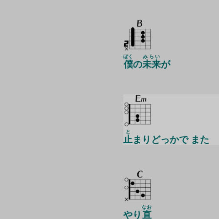
ぼく
みらい
僕
の
未来
が
と
止
まりどっかで また
なお
やり
直