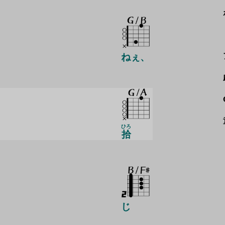
ねぇ、
ひろ
拾
じ