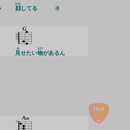
かお
い
顔
してる
ネ
み
もの
見
せたい
物
があるん