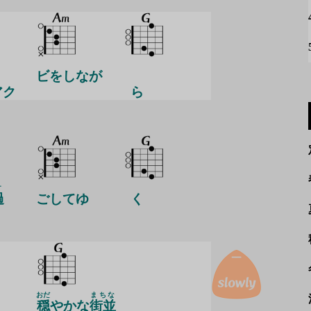
ビをしなが
アク
ら
す
過
ごしてゆ
く
おだ
まちな
穏
やかな
街並