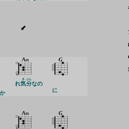
き
ぶん
れ
気
分
なの
に
か