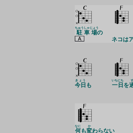
ちゅう
しゃ
じょう
駐
車
場
の
ネコは
きょう
いちにち
今日
も
一日
を
なに
か
何
も
変
わらない