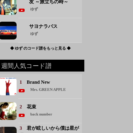
友 ～旅立ちの時～
ゆず
サヨナラバス
ゆず
◆ ゆず のコード譜をもっと見る ◆
週間人気コード譜
1
Brand New
Mrs. GREEN APPLE
2
花束
back number
3
君が眩しいから僕は星が