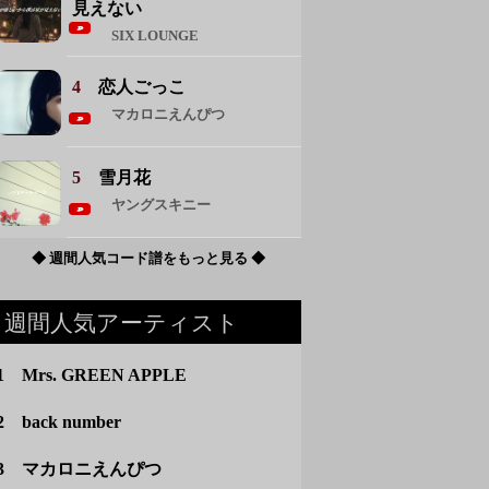
見えない
SIX LOUNGE
4
恋人ごっこ
マカロニえんぴつ
5
雪月花
ヤングスキニー
◆ 週間人気コード譜をもっと見る ◆
週間人気アーティスト
1 Mrs. GREEN APPLE
2 back number
3 マカロニえんぴつ