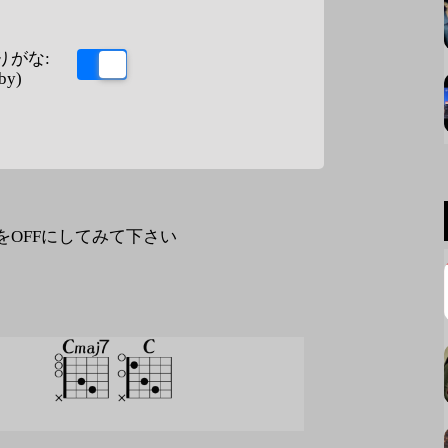
りがな:
by)
なをOFFにしてみて下さい