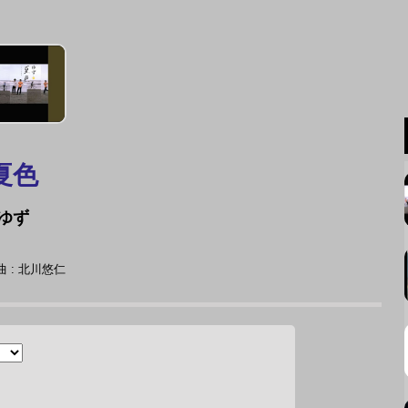
夏色
ゆず
 : 北川悠仁