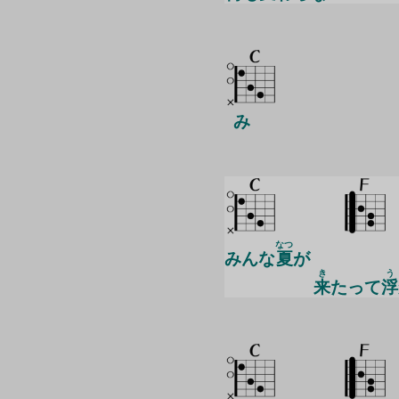
み
なつ
みんな
夏
が
き
う
来
たって
浮