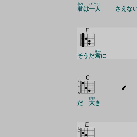
きみ
ひとり
君
は
一人
さえな
きみ
そうだ
君
に
おお
だ
大
き