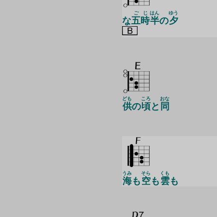
ご
じ
はん
ゆう
な
五
時
半
の
夕
ども
ころ
おな
供
の
頃
と
同
うみ
そら
くも
海
も
空
も
雲
も