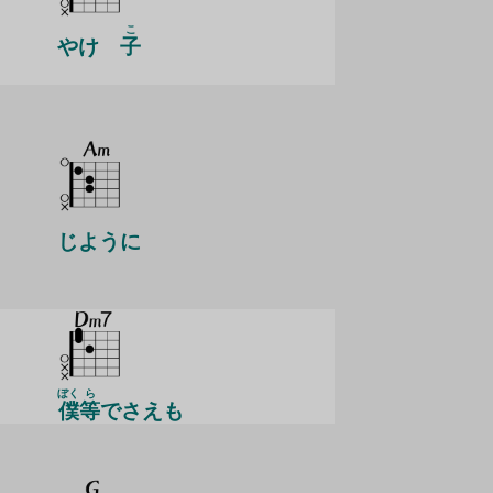
こ
やけ
子
じように
ぼく
ら
僕
等
でさえも