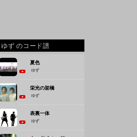
ゆず のコード譜
夏色
ゆず
栄光の架橋
ゆず
表裏一体
ゆず