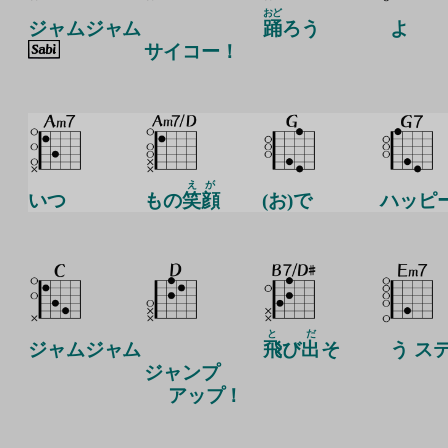
おど
ジャムジャム
踊
ろう
よ
サイコー！
えが
いつ
もの
笑顔
(お)で
ハッピ
と
だ
ジャムジャム
飛
び
出
そ
う ス
ジャンプ
アップ！