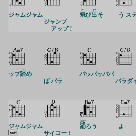
と
だ
ジャムジャム
飛
び
出
そ
う ス
ジャンプ
アップ！
ふ
ップ
踏
め
パッパッパパ
ば パラ
パラダ
おど
ジャムジャム
踊
ろう
よ
サイコー！