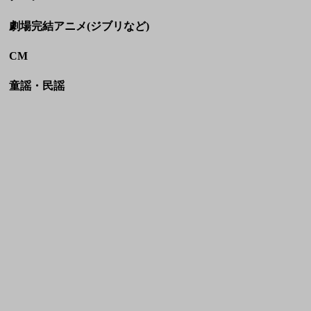
HOME
利用規約
お問い合わせ
JASRAC許諾番号:
NexTone許諾番号:
9036070002Y38026
ID000009113