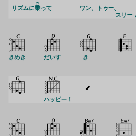
の
リズムに
乗
って
ワン、トゥー、
スリー 
きめき
だいす
き
ハッピー！