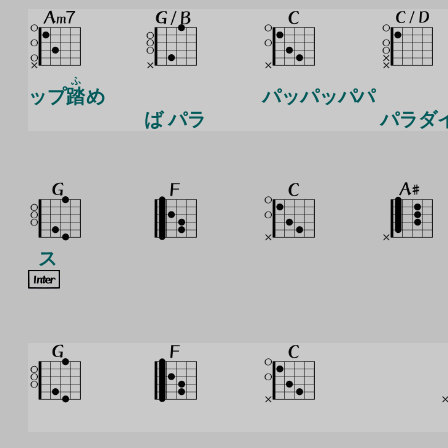
ふ
ップ
踏
め
パッパッパパ
ば パラ
パラダ
ス