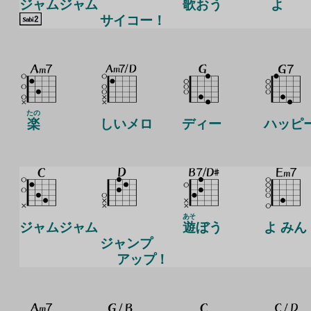
ジャムジャム
歌
おう
よ
サイコー！
たの
楽
しいメロ
ディー
ハッピー
あそ
ジャムジャム
遊
ぼう
よ みん
ジャンプ
アップ！