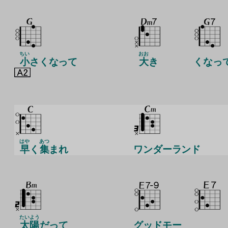
ちい
おお
小
さくなって
大
き
くなっ
はや
あつ
早
く
集
まれ
ワンダーランド
たいよう
太陽
だって
グッドモー