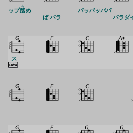
ふ
ップ
踏
め
パッパッパパ
ば パラ
パラダ
ス