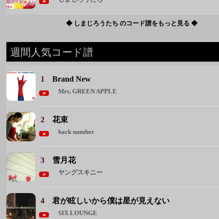
1
Brand New
Mrs. GREEN APPLE
2
花束
back number
3
雪月花
ヤングスキニー
4
君が眩しいから僕は星が見えない
SIX LOUNGE
5
恋人ごっこ
マカロニえんぴつ
◆ 週間人気コード譜をもっと見る ◆