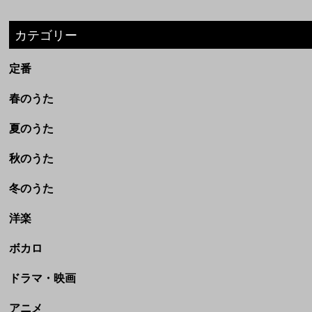
夏のうた
秋のうた
冬のうた
洋楽
ボカロ
ドラマ・映画
アニメ
劇場完結アニメ(ジブリなど)
CM
童謡・民謡