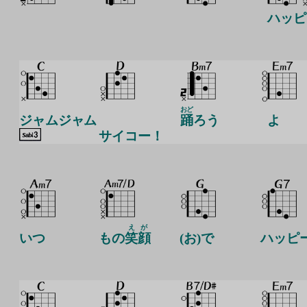
ハッピ
おど
ジャムジャム
踊
ろう
よ
サイコー！
えが
いつ
もの
笑顔
(お)で
ハッピ