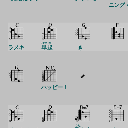
ニング 
はや
お
ラメキ
早
起
き
ハッピー！
うた