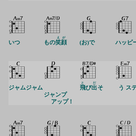
えが
いつ
もの
笑顔
(お)で
ハッピ
と
だ
ジャムジャム
飛
び
出
そ
う ス
ジャンプ
アップ！