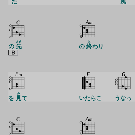
た
風
さき
お
の
先
の
終
わり
み
を
見
て
いたらこ
うなっ