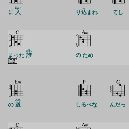
はい
こ
に
入
り
込
まれ
てし
だれ
まった
誰
の ため
みち
の
道
しるべな
んだっ