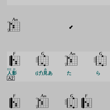
ひと
か
み
人
影
(げ)
見
あ
た
ら