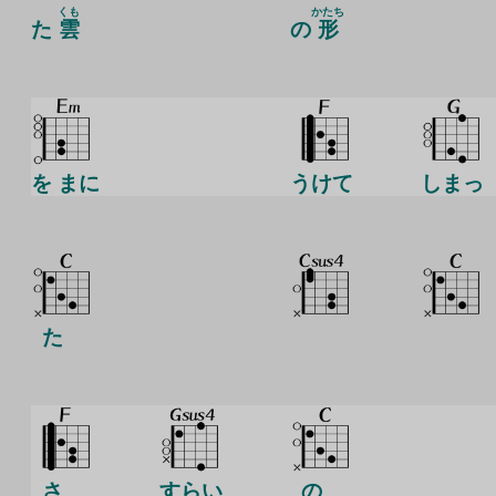
くも
かたち
た
雲
の
形
を まに
うけて
しまっ
た
さ
すらい
の