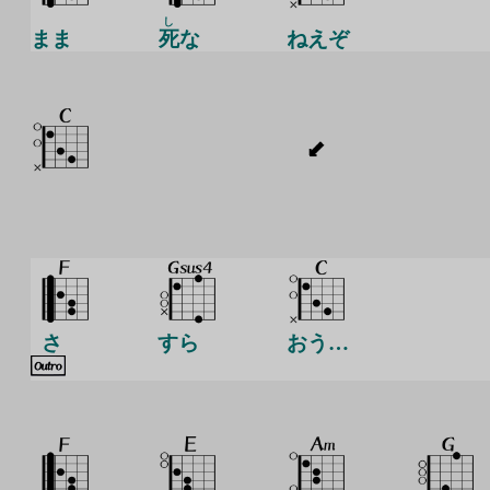
し
まま
死
な
ねえぞ
さ
すら
おう…