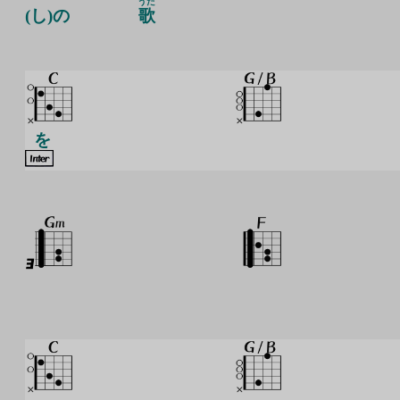
うた
(し)の
歌
を