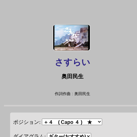
さすらい
奥田民生
作詞作曲 : 奥田民生
ポジション:
ダイアグラム: