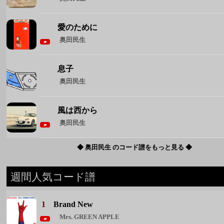
奥田民生
風は西から
奥田民生
◆ 奥田民生 のコード譜をもっと見る ◆
週間人気コード譜
1
Brand New
Mrs. GREEN APPLE
2
花束
back number
3
君が眩しいから僕は星が見えない
SIX LOUNGE