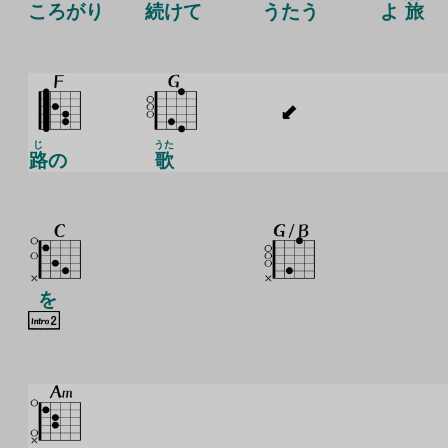
ころがり
続
けて
うたう
よ
旅
じ
うた
路
の
歌
を