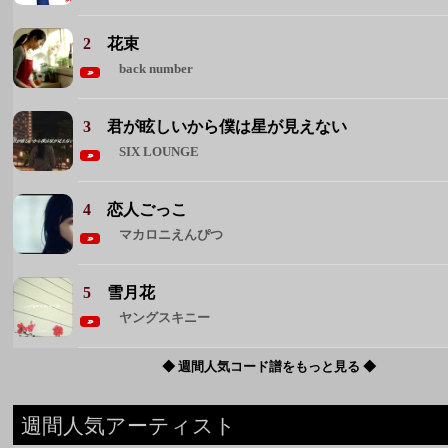
4
恋人ごっこ
マカロニえんぴつ
5
雪月花
ヤングスキニー
◆ 週間人気コード譜をもっと見る ◆
週間人気アーティスト
1 Mrs. GREEN APPLE
2 back number
3 マカロニえんぴつ
4 ヨルシカ