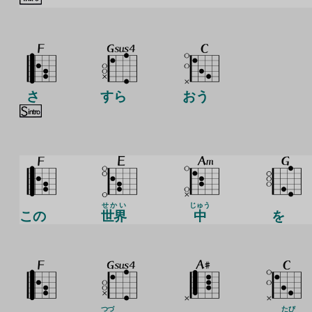
さ
すら
おう
せかい
じゅう
この
世界
中
を
つづ
たび