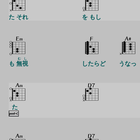
た それ
を もし
む
し
も
無
視
したらど
うなっ
た