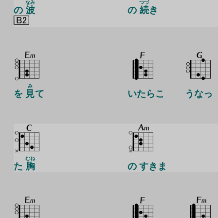
なみ
つづ
の
波
の
続
き
み
を
見
て
いたらこ
うなっ
むね
た
胸
の すきま