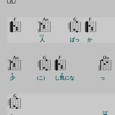
ひと
人
ばっ
か
す
き
少
(こ)
し
気
にな
っ
かぜ