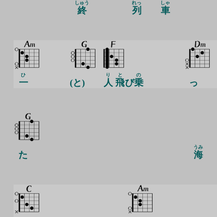
しゅう
れっ
しゃ
終
列
車
ひ
り
と
の
一
(と)
人
飛
び
乗
っ
うみ
た
海