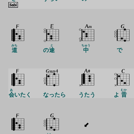
みち
と
ちゅう
道
の
途
中
で
あ
むか
会
いたく
なったら
うたう
よ
昔