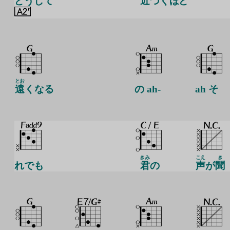
どうして
近
づくほど
とお
遠
くなる
の ah-
ah そ
きみ
こえ
き
れでも
君
の
声
が
聞