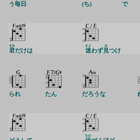
う
毎日
(ち)
で
きみ
まよ
み
君
だけは
迷
わず
見
つけ
られ
たん
だろうな
ちか