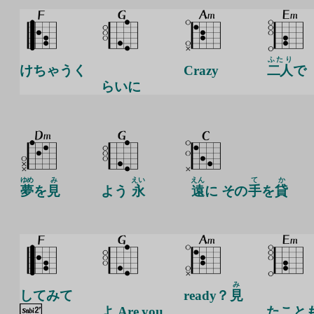
ふたり
けちゃうく
Crazy
二人
で
らいに
ゆめ
み
えい
えん
て
か
夢
を
見
よう
永
遠
に その
手
を
貸
み
してみて
ready？
見
よ Are you
たこと