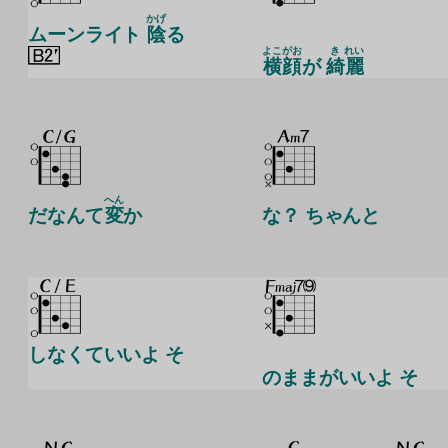
かげ
ムーンライト
陰
る
よこがお
き
れい
横顔
が
綺
麗
へん
だなんて
変
か
な？ ちゃんと
しなくていいよ そ
のままがいいよ そ