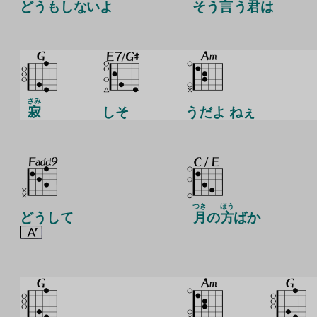
どうもしないよ
そう
言
う
君
は
さみ
寂
しそ
うだよ ねぇ
つき
ほう
どうして
月
の
方
ばか