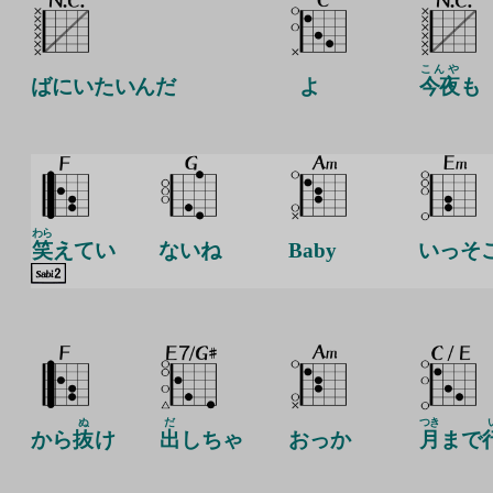
こんや
ばにいたいんだ
よ
今夜
も
わら
笑
えてい
ないね
Baby
いっそ
ぬ
だ
つき
から
抜
け
出
しちゃ
おっか
月
まで