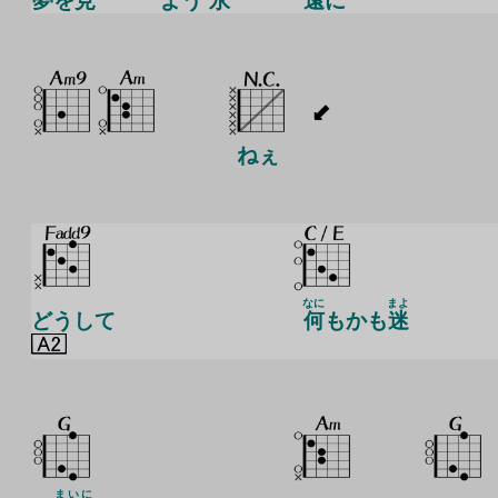
夢
を
見
よう
永
遠
に
ねぇ
なに
まよ
どうして
何
もかも
迷
まいに