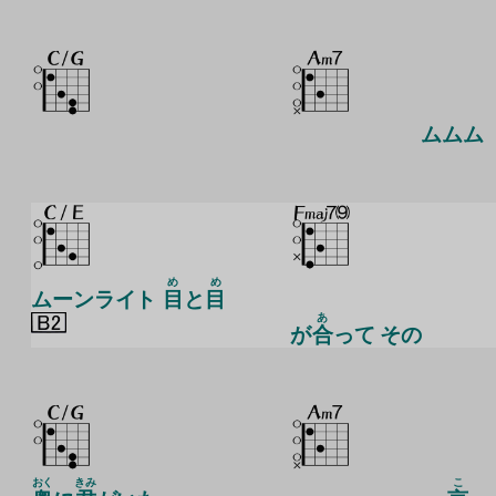
ムムム
め
め
ムーンライト
目
と
目
あ
が
合
って その
おく
きみ
こ