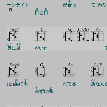
あ
ーンライト
が
合
っ
て その
め
め
目
と
目
おく
きみ
奥
に
君
がいた
ば
で
とこ
(と)
葉
に
出
れてる
所
なん
き
ゆ
来
ずに
揺