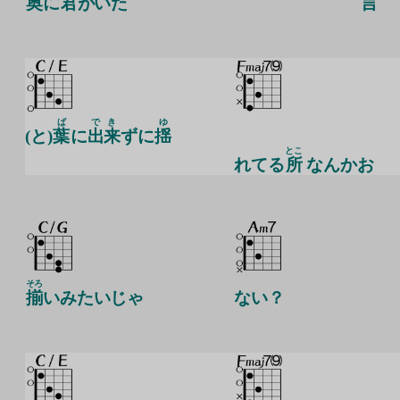
奥
に
君
がいた
言
ば
でき
ゆ
(と)
葉
に
出来
ずに
揺
とこ
れてる
所
なんかお
そろ
揃
いみたいじゃ
ない？