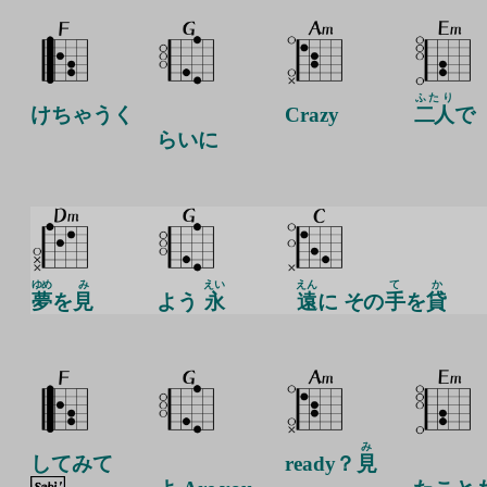
ふたり
けちゃうく
Crazy
二人
で
らいに
ゆめ
み
えい
えん
て
か
夢
を
見
よう
永
遠
に その
手
を
貸
み
してみて
ready？
見