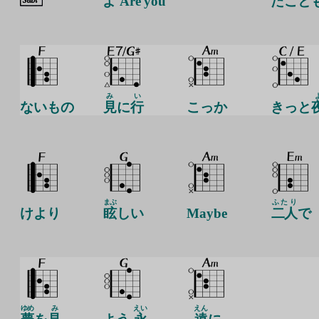
よ Are you
たこと
み
い
ないもの
見
に
行
こっか
きっと
まぶ
ふたり
けより
眩
しい
Maybe
二人
で
ゆめ
み
えい
えん