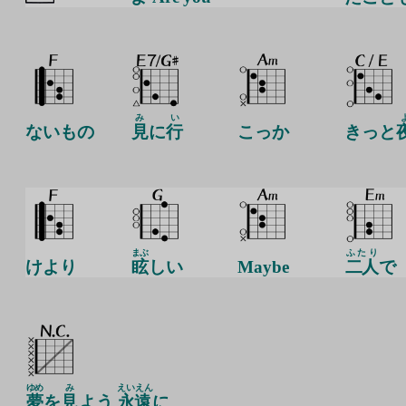
み
い
ないもの
見
に
行
こっか
きっと
まぶ
ふたり
けより
眩
しい
Maybe
二人
で
ゆめ
み
えいえん
夢
を
見
よう
永遠
に