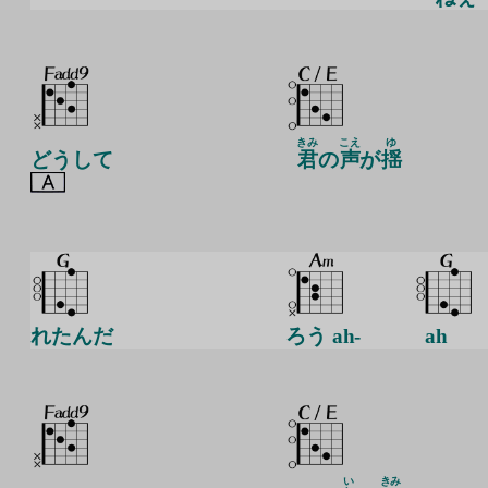
きみ
こえ
ゆ
どうして
君
の
声
が
揺
れたんだ
ろう ah-
ah
い
きみ