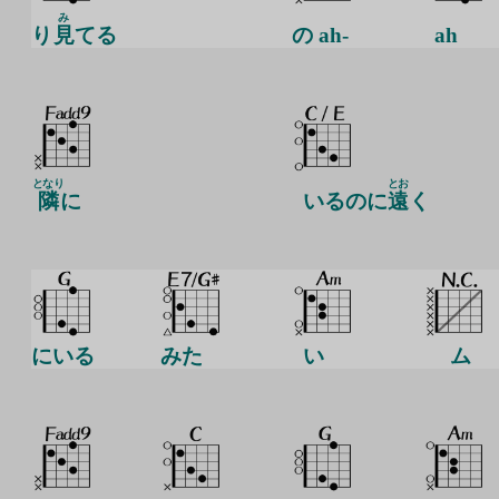
み
り
見
てる
の ah-
ah
となり
とお
隣
に
いるのに
遠
く
にいる
みた
い
ム