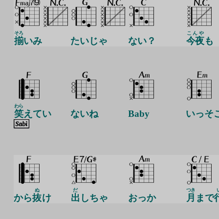
そろ
こんや
揃
いみ
たいじゃ
ない？
今夜
も
わら
笑
えてい
ないね
Baby
いっそ
ぬ
だ
つき
から
抜
け
出
しちゃ
おっか
月
まで