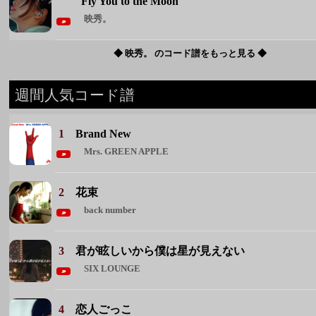
1
Brand New
Mrs. GREEN APPLE
2
花束
back number
3
君が眩しいから僕は星が見えない
SIX LOUNGE
4
恋人ごっこ
マカロニえんぴつ
5
雪月花
ヤングスキニー
◆ 週間人気コード譜をもっと見る ◆