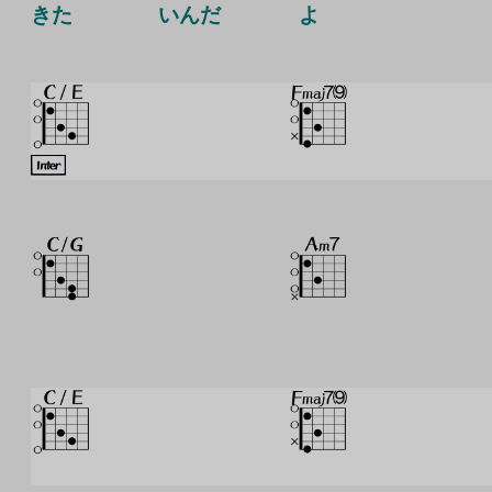
きた
いんだ
よ