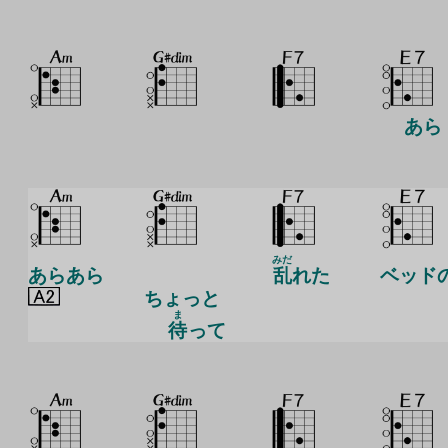
あら
みだ
あらあら
乱
れた
ベッド
ちょっと
ま
待
って