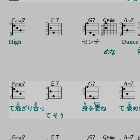
High
センチ
Dance
め
な
ま
あ
み
ゆだ
ほ
て
混
ざり
合
っ
身
を
委
ね
て
褒
め
て そう