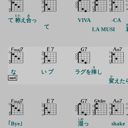
たた
あ
て
称
え
合
っ
VIVA
-CA
て
LA
MUSI
さ
な
い プ
ラグを
挿
し
か
変
えた
しめ
｢Bye｣
湿
っ
shake