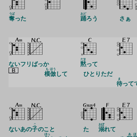
うば
おど
奪
った
踊
ろう
さぁ
だま
ないフリばっか
黙
って
も
ほう
模
倣
して
ひ
とりただ
ま
待
って
こ
おぼ
ないあの
子
のこと
た
溺
れて
ほっ
あほ