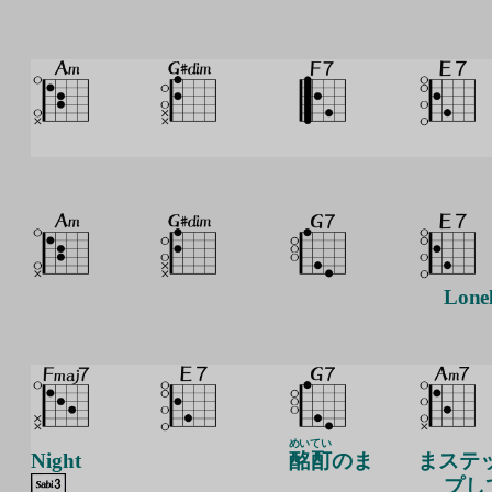
Lonel
めい
てい
Night
酩
酊
のま
まステ
プし