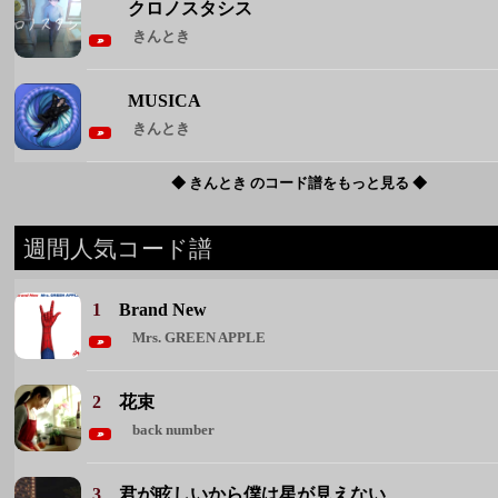
◆ きんとき のコード譜をもっと見る ◆
週間人気コード譜
1
Brand New
Mrs. GREEN APPLE
2
花束
back number
3
君が眩しいから僕は星が見えない
SIX LOUNGE
4
恋人ごっこ
マカロニえんぴつ