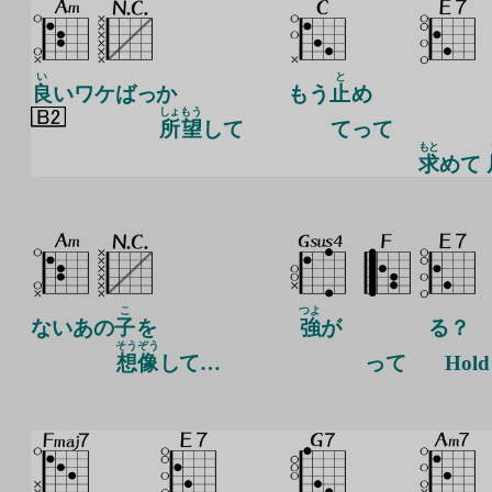
い
と
良
いワケばっか
もう
止
め
しょ
もう
所
望
して
てって
もと
求
めて
こ
つよ
ないあの
子
を
強
が
る？
そうぞう
想像
して…
っ
て
Hold