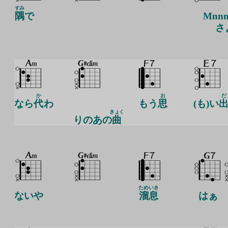
すみ
隅
で
Mnn
さ
か
お
だ
なら
代
わ
もう
思
(も)い
きょく
りのあの
曲
ためいき
ないや
溜息
はぁ