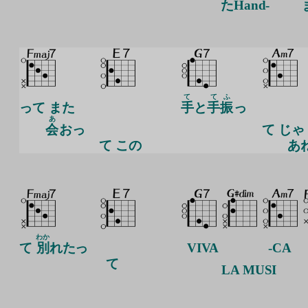
たHand-
て
て
ふ
って また
手
と
手
振
っ
あ
会
おっ
て
じゃ
て この
あね
わか
て
別
れたっ
VIVA
-CA
て
LA
MUSI