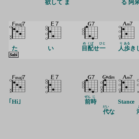
欲
して ま
る
阿
め
くば
ひと
り
ある
た
い
目
配
せ
一
人
歩
き
ぜん
じ
｢Hi｣
前
時
Stance
だい
代
な