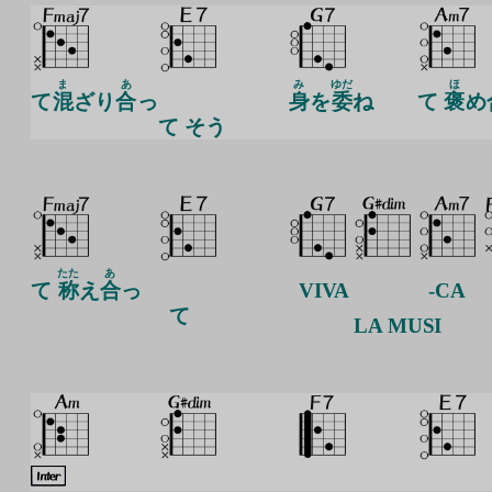
ま
あ
み
ゆだ
ほ
て
混
ざり
合
っ
身
を
委
ね
て
褒
め
て そう
たた
あ
て
称
え
合
っ
VIVA
-CA
て
LA
MUSI