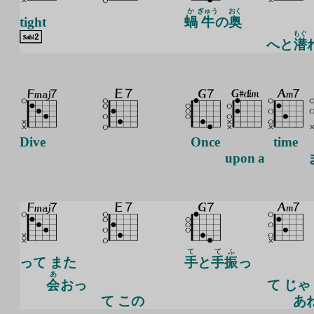
か
ぎゅう
おく
tight
蝸
牛
の
奥
もぐ
へと
潜
Dive
Once
time
upon a
て
て
ふ
って また
手
と
手
振
っ
あ
会
おっ
て
じゃ
て この
あね