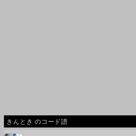
きんとき のコード譜
クロノスタシス
きんとき
MUSICA
きんとき