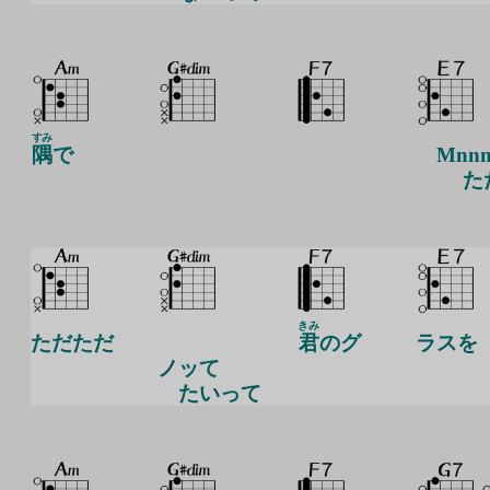
すみ
隅
で
Mnn
た
きみ
ただただ
君
のグ
ラスを
ノッて
たいって