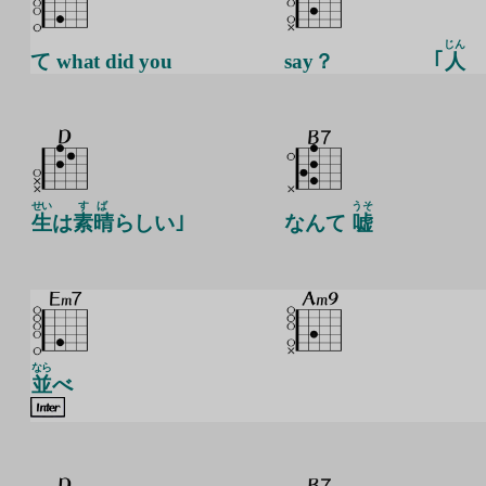
じん
て what did you
say？
｢
人
せい
すば
うそ
生
は
素晴
らしい｣
なんて
嘘
なら
並
べ