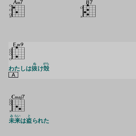
ぬ
がら
わたしは
抜
け
殻
み
らい
と
未
来
は
盗
られた