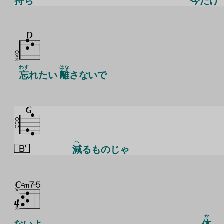
持
ち
今
だけ
わす
はな
忘
れたい
離
さないで
へ
減
るものじゃ
か