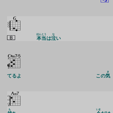
ほんとう
な
本当
は
泣
い
き
てるよ
この
気
も
いま