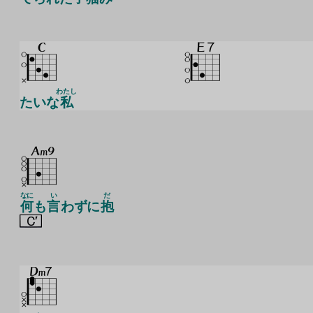
わたし
たいな
私
なに
い
だ
何
も
言
わずに
抱