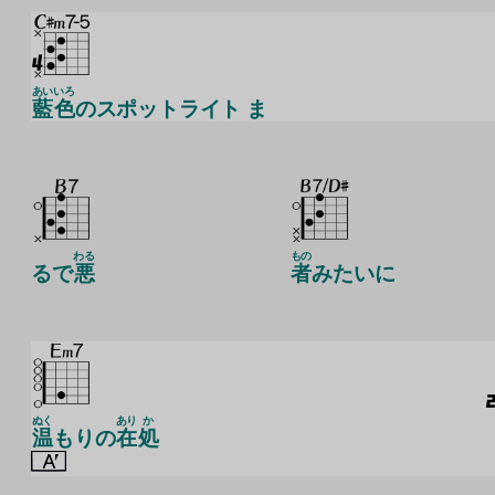
あい
いろ
藍
色
のスポットライト ま
わる
もの
るで
悪
者
みたいに
ぬく
あり
か
温
もりの
在
処