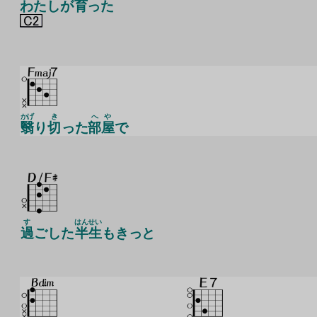
わたしが
育
った
かげ
き
へや
翳
り
切
った
部屋
で
す
はん
せい
過
ごした
半
生
もきっと