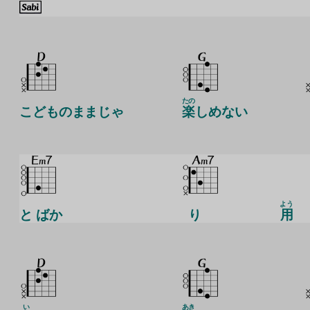
たの
こどものままじゃ
楽
しめない
よう
と ばか
り
用
い
あき