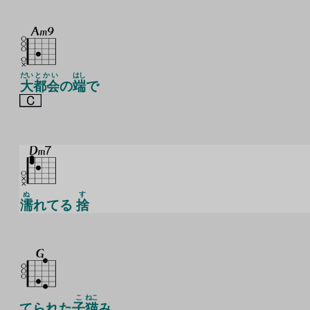
だい
とかい
はし
大
都会
の
端
で
ぬ
す
濡
れてる
捨
こ
ねこ
てられた
子
猫
み