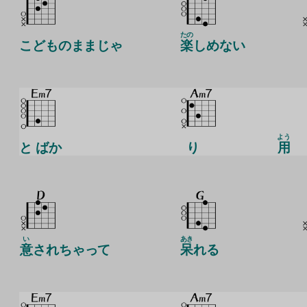
たの
こどものままじゃ
楽
しめない
よう
と ばか
り
用
い
あき
意
されちゃって
呆
れる