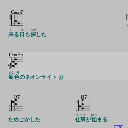
く
ひ
さが
来
る
日
も
探
した
どう
いろ
萄
色
のネオンライト お
ジョブ
はじ
ためごかした
仕事
が
始
まる