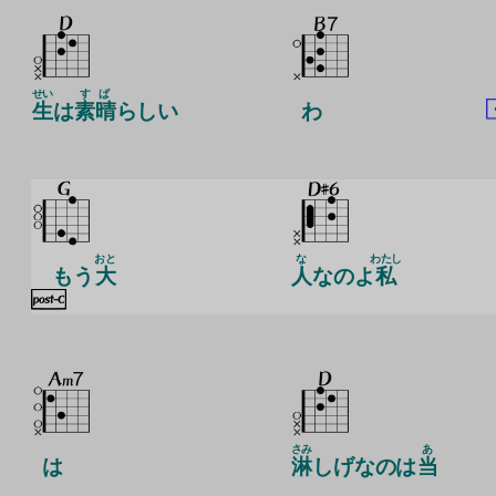
せい
すば
生
は
素晴
らしい
わ
おと
な
わたし
もう
大
人
なのよ
私
さみ
あ
は
淋
しげなのは
当