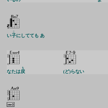
こ
い
子
にしてても あ
も
なたは
戻
(ど)らない