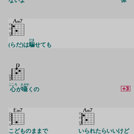
ないよ
体
だま
(らだ)は
騙
せても
こころ
ささや
心
が
囁
くの
こどものままで
いられたらいいけど