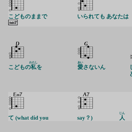
こどものままで
いられても あなたは
わたし
あい
こどもの
私
を
愛
さないん
じん
て (what did you
say？)
人