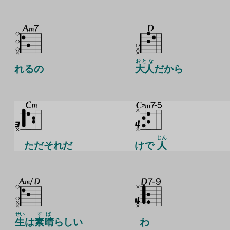
おとな
れるの
大人
だから
じん
ただそれだ
けで
人
せい
すば
生
は
素晴
らしい
わ