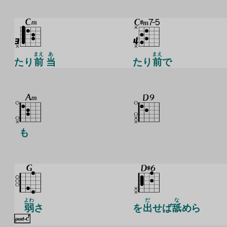
まえ
あ
まえ
たり
前
当
たり
前
で
も
よわ
だ
な
弱
さ
を
出
せば
舐
めら