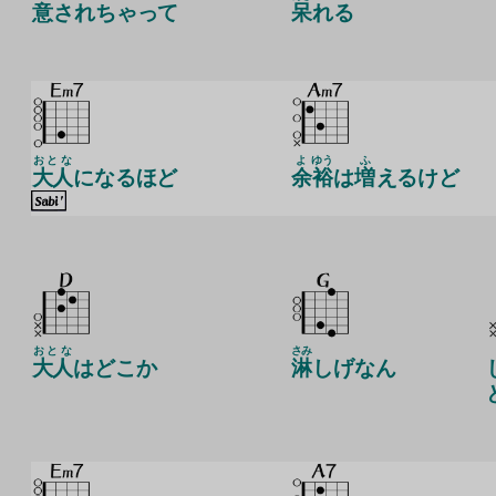
意
されちゃって
呆
れる
おとな
よ
ゆう
ふ
大人
になるほど
余
裕
は
増
えるけど
おとな
さみ
大人
はどこか
淋
しげなん