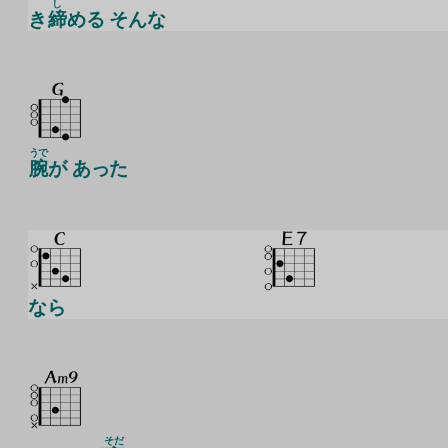
し
き
締
める そんな
うで
腕
が あった
なら
そだ