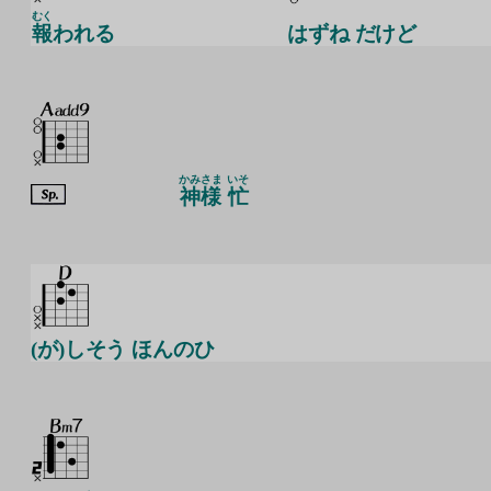
むく
報
われる
はずね だけど
かみさま
いそ
神様
忙
(が)しそう ほんのひ