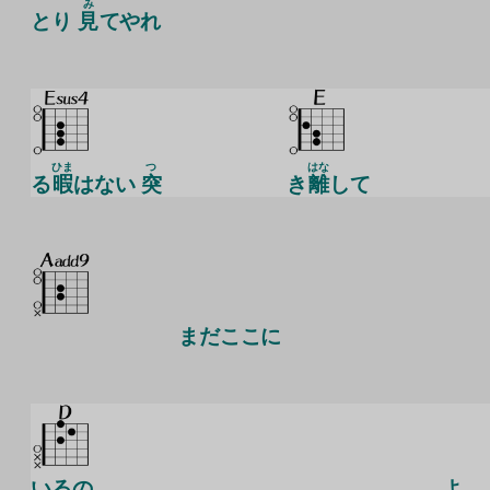
み
とり
見
てやれ
ひま
つ
はな
る
暇
はない
突
き
離
して
まだここに
いるの
よ