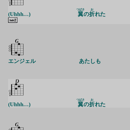
つばさ
お
(Uhhh…)
翼
の
折
れた
エンジェル
あたしも
つばさ
お
(Uhhh…)
翼
の
折
れた