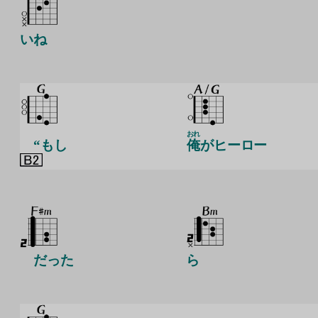
いね
おれ
“もし
俺
がヒーロー
だった
ら