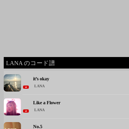
LANA のコード譜
it’s okay
LANA
Like a Flower
LANA
No.5