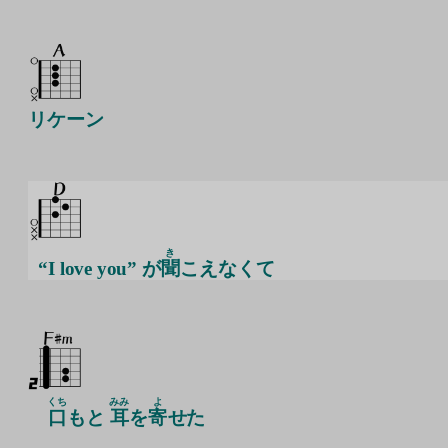
リケーン
き
“I love you” が
聞
こえなくて
くち
みみ
よ
口
もと
耳
を
寄
せた