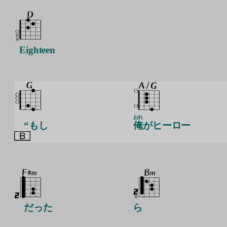
Eighteen
おれ
“もし
俺
がヒーロー
だった
ら