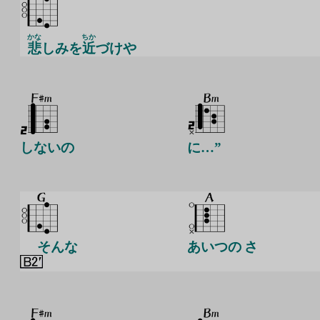
かな
ちか
悲
しみを
近
づけや
しないの
に…”
そんな
あいつの さ