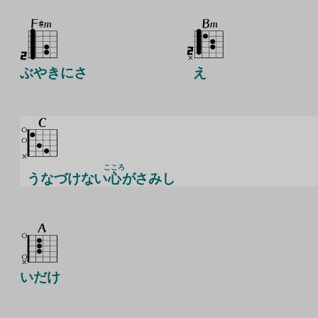
ぶやきにさ
え
こころ
うなづけない
心
がさみし
いだけ