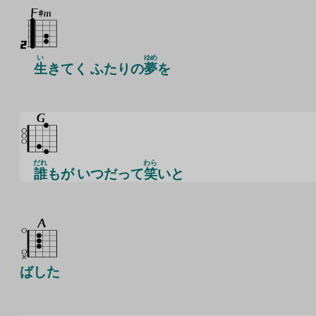
い
ゆめ
生
きてく ふたりの
夢
を
だれ
わら
誰
もが いつだって
笑
いと
ばした