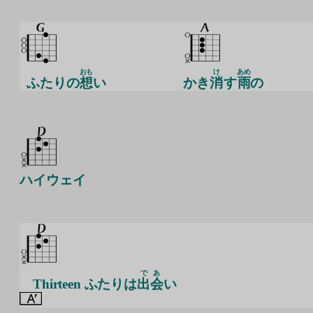
おも
け
あめ
ふたりの
想
い
かき
消
す
雨
の
ハイウェイ
で
あ
Thirteen ふたりは
出
会
い