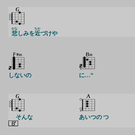
かな
ちか
悲
しみを
近
づけや
しないの
に…”
そんな
あいつの つ