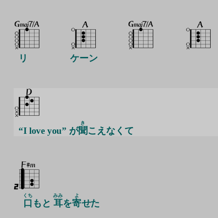
リ
ケーン
き
“I love you” が
聞
こえなくて
くち
みみ
よ
口
もと
耳
を
寄
せた