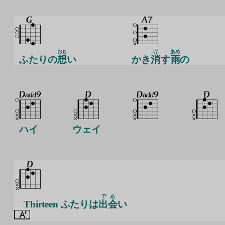
おも
け
あめ
ふたりの
想
い
かき
消
す
雨
の
ハイ
ウェイ
で
あ
Thirteen ふたりは
出
会
い