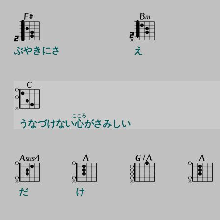
ぶやきにさ
え
こころ
うなづけない
心
がさみしい
だ
け