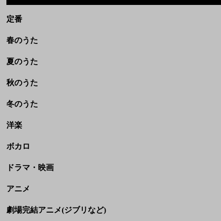
秋のうた
冬のうた
洋楽
ボカロ
ドラマ・映画
アニメ
劇場完結アニメ(ジブリなど)
CM
童謡・民謡