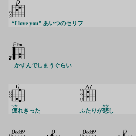
“I love you” あいつのセリフ
かすんでしまうぐらい
つか
かな
疲
れきった
ふたりが
悲
し