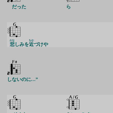
だった
ら
かな
ちか
悲
しみを
近
づけや
しないのに…”