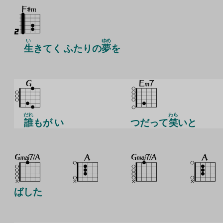
い
ゆめ
生
きてく ふたりの
夢
を
だれ
わら
誰
もが い
つだって
笑
いと
ばした