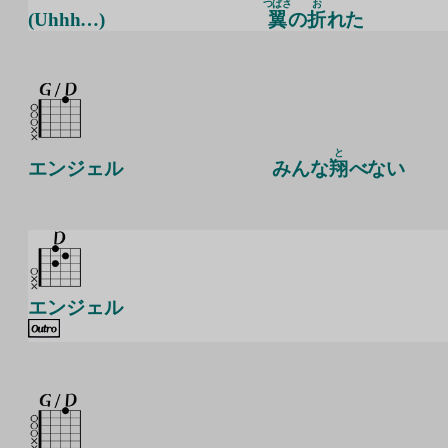
つばさ
お
(Uhhh…)
翼
の
折
れた
と
エンジェル
みんな
翔
べない
エンジェル