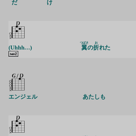
だ
け
つばさ
お
(Uhhh…)
翼
の
折
れた
エンジェル
あたしも