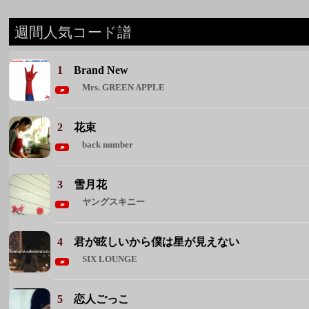
2
花束
back number
3
雪月花
ヤングスキニー
4
君が眩しいから僕は星が見えない
SIX LOUNGE
5
恋人ごっこ
マカロニえんぴつ
◆ 週間人気コード譜をもっと見る ◆
週間人気アーティスト