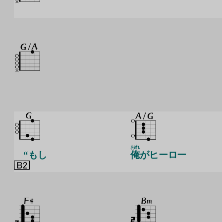
おれ
“もし
俺
がヒーロー