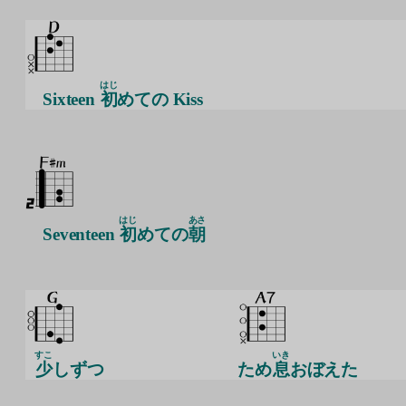
はじ
Sixteen
初
めての Kiss
はじ
あさ
Seventeen
初
めての
朝
すこ
いき
少
しずつ
ため
息
おぼえた