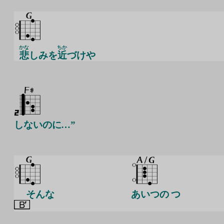
かな
ちか
悲
しみを
近
づけや
しないのに…”
そんな
あいつの つ