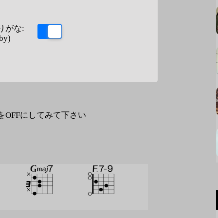
りがな:
by)
なをOFFにしてみて下さい