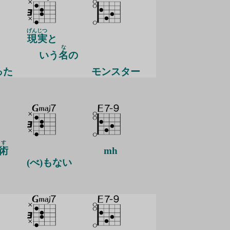
げん
じつ
現
実
と
な
いう
名
の
った
モ
ンスター
す
術
mh
(べ)もない