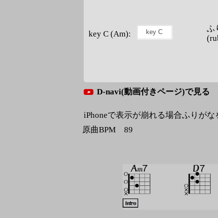
ふ
key C (Am):
(ru
D-navi(動画付きページ)で見る
iPhoneで表示が崩れる場合ふりが
原曲BPM 89