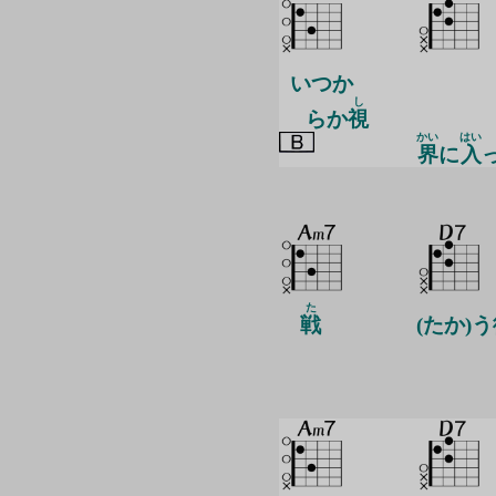
いつか
し
らか
視
かい
はい
界
に
入
た
戦
(たか)う