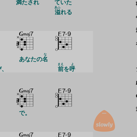
満
たされ
ていた
あふ
溢
れる
な
あなたの
名
まえ
よ
び、
前
を
呼
で。