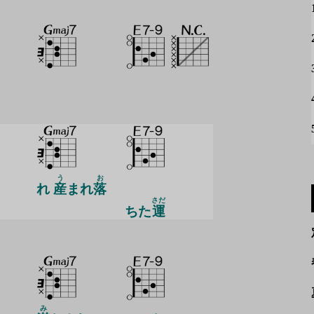
う
お
れ
産
まれ
落
さだ
ちた
運
み