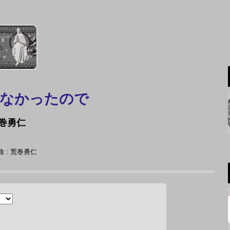
れなかったので
巻勇仁
 : 荒巻勇仁