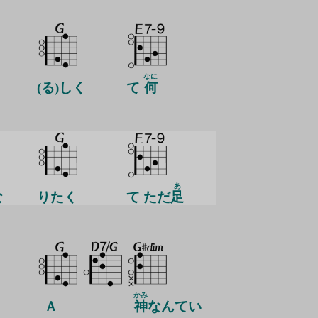
なに
(る)しく
て
何
あ
な
りたく
て ただ
足
かみ
Ａ
神
なんてい