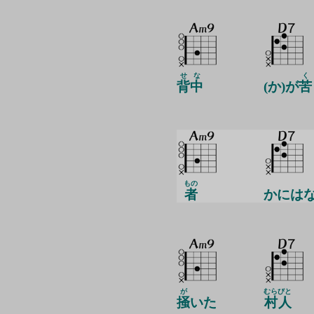
せ
な
く
背
中
(か)が
苦
もの
者
かには
が
むら
びと
掻
いた
村
人