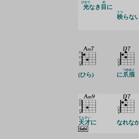
ひかり
め
光
なき
目
に
うつ
映
らな
つめ
あと
(ひら)
に
爪
痕
てん
さい
天
才
に
なれな