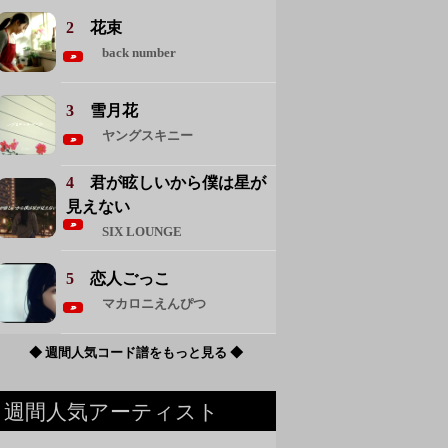
2
花束
back number
3
雪月花
ヤングスキニー
4
君が眩しいから僕は星が
見えない
SIX LOUNGE
5
恋人ごっこ
マカロニえんぴつ
◆ 週間人気コード譜をもっと見る ◆
週間人気アーティスト