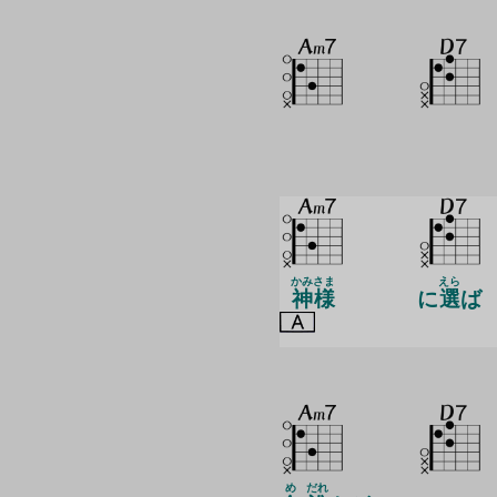
かみさま
えら
神様
に
選
ば
め
だれ