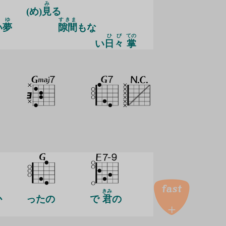
み
(め)
見
る
ゆ
すきま
い
夢
隙間
もな
ひび
ての
い
日々
掌
きみ
か
ったの
で
君
の