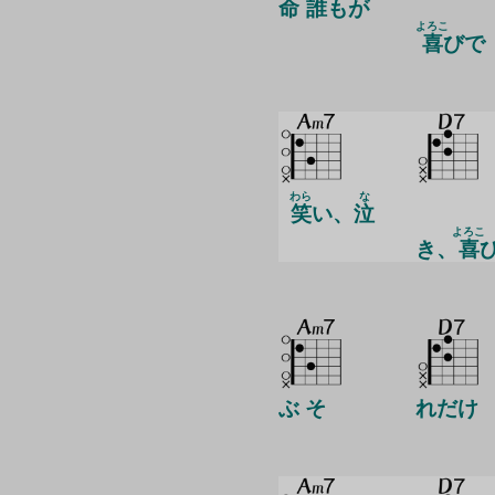
命
誰
もが
よろこ
喜
びで
わら
な
笑
い、
泣
よろこ
き、
喜
ぶ そ
れだけ