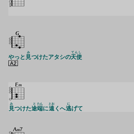
み
てんし
やっと
見
つけたアタシの
天使
み
と
たん
とお
に
見
つけた
途
端
に
遠
くへ
逃
げて