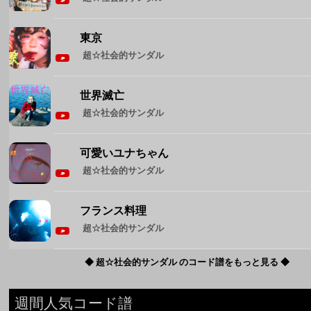
超☆社会的サンダル
可愛いユナちゃん
超☆社会的サンダル
フランス料理
超☆社会的サンダル
◆ 超☆社会的サンダル のコード譜をもっと見る ◆
週間人気コード譜
1
Brand New
Mrs. GREEN APPLE
2
花束
back number