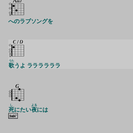
へのラブソングを
うた
歌
うよ ララララララ
し
よる
死
にたい
夜
には