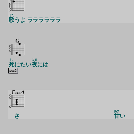
うた
歌
うよ ララララララ
し
よる
死
にたい
夜
には
あま
さ
甘
い