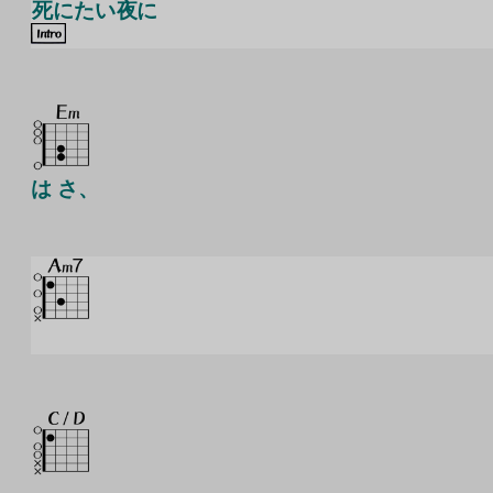
死
にたい
夜
に
は さ、