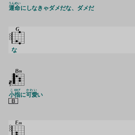
うんめい
運命
にしなきゃダメだな、ダメだ
な
こ
ゆび
かわい
小
指
に
可愛
い