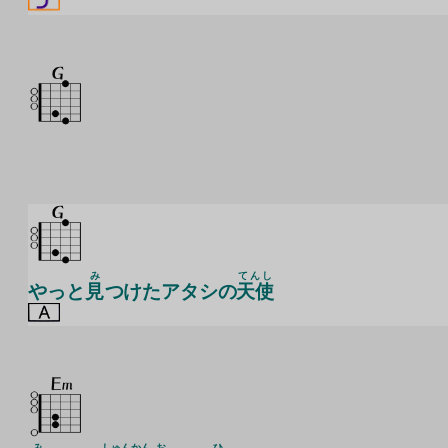
み
てんし
やっと
見
つけたアタシの
天使
み
しゅんかん
お
ひ