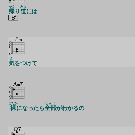
かえ
みち
帰
り
道
には
き
気
をつけて
はだか
ぜんぶ
裸
になったら
全部
がわかるの