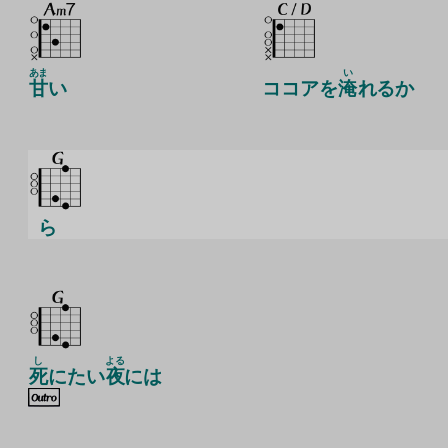
あま
い
甘
い
ココアを
淹
れるか
ら
し
よる
死
にたい
夜
には