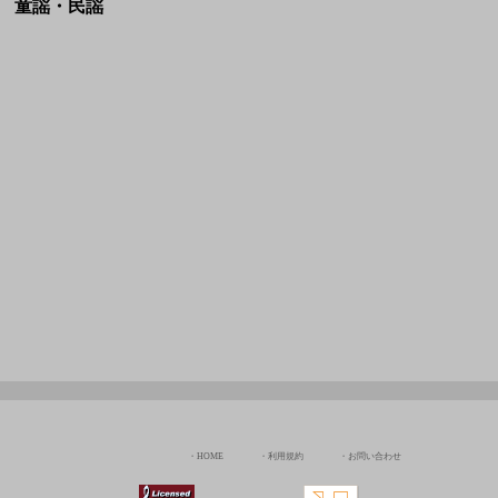
HOME
利用規約
お問い合わせ
JASRAC許諾番号:
NexTone許諾番号:
9036070002Y38026
ID000009113
Copyright © Chord Of The Rinne All rights Reserved.