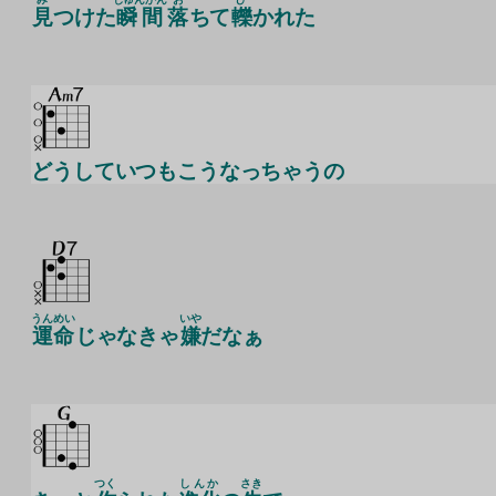
見
つけた
瞬間
落
ちて
轢
かれた
どうしていつもこうなっちゃうの
うんめい
いや
運命
じゃなきゃ
嫌
だなぁ
つく
しんか
さき