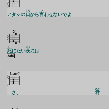
くち
い
アタシの
口
から
言
わせないでよ
し
よる
死
にたい
夜
には
きみ
さ、
君