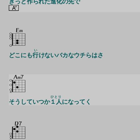
きっと
作
られた
進化
の
先
で
い
どこにも
行
けないバカなウチらはさ
ひとり
そうしていつか
１人
になってく