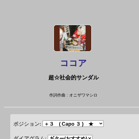
ココア
超☆社会的サンダル
作詞作曲 : オニザワマシロ
ポジション:
ダイアグラム: