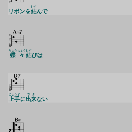
むす
リボンを
結
んで
ちょう
ちょう
むす
蝶
々
結
びは
じょうず
でき
上手
に
出来
ない