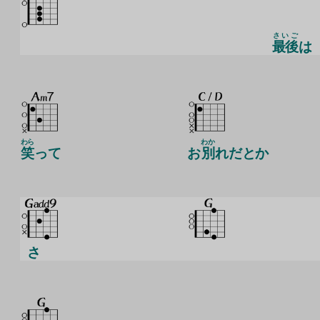
さいご
最後
は
わら
わか
笑
って
お
別
れだとか
さ