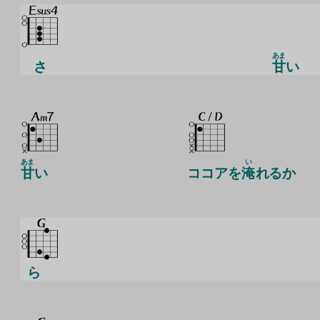
あま
さ
甘
い
あま
い
甘
い
ココアを
淹
れるか
ら