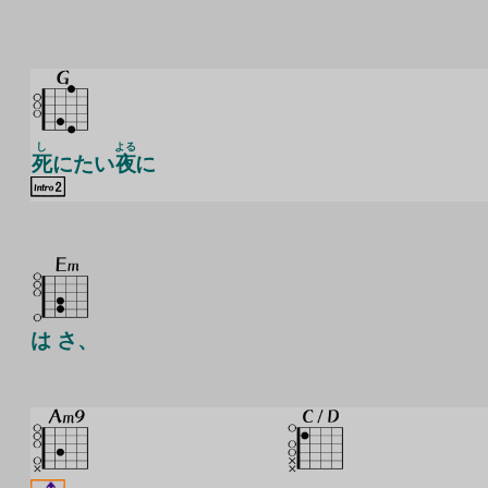
し
よる
死
にたい
夜
に
は さ、