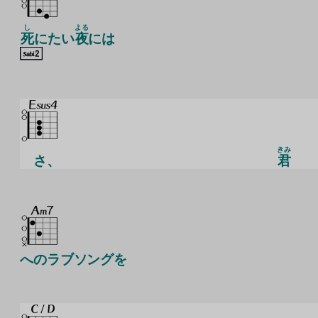
し
よる
死
にたい
夜
には
きみ
さ、
君
へのラブソングを