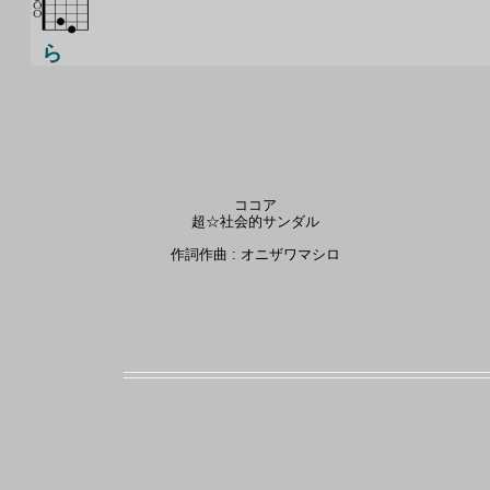
ら
ココア
超☆社会的サンダル
作詞作曲 : オニザワマシロ