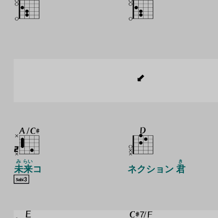
み
らい
き
未
来
コ
ネクション
君