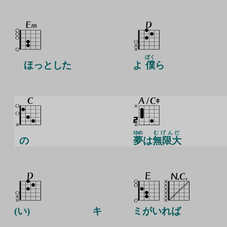
ぼく
ほっとした
よ
僕
ら
ゆめ
むげんだ
の
夢
は
無限大
(い)
キ
ミがいれば