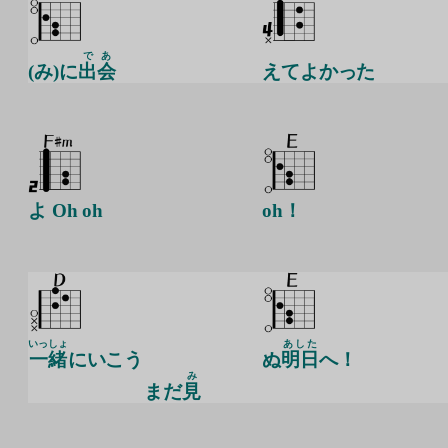
で
あ
(み)に
出
会
えてよかった
よ Oh oh
oh！
いっしょ
あした
一緒
にいこう
ぬ
明日
へ！
み
まだ
見