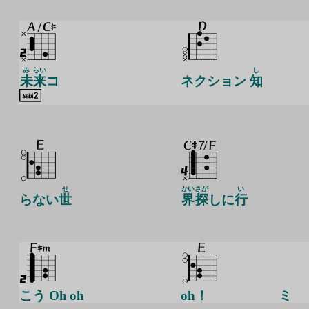
み
らい
し
未
来
コ
ネクション
知
せ
かい
さが
い
らない
世
界
探
しに
行
こう Oh oh
oh！
ミ