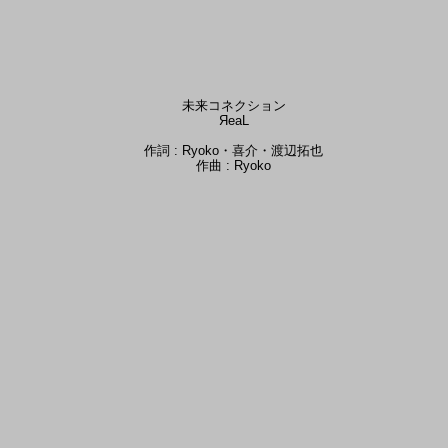
未来コネクション
ЯeaL
作詞 : Ryoko・喜介・渡辺拓也
作曲 : Ryoko