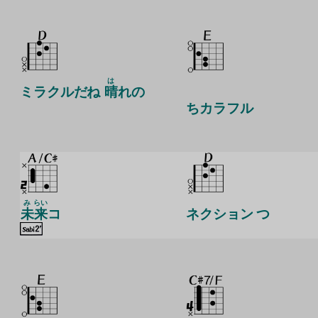
は
ミラクルだね
晴
れの
ちカラフル
み
らい
未
来
コ
ネクション つ