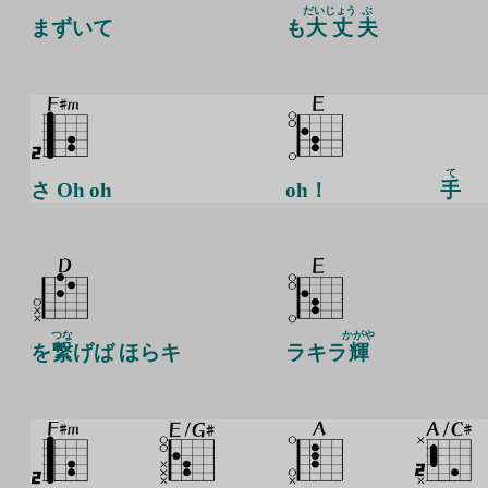
だいじょう
ぶ
まずいて
も
大丈
夫
て
さ Oh oh
oh！
手
つな
かがや
を
繋
げば ほらキ
ラキラ
輝