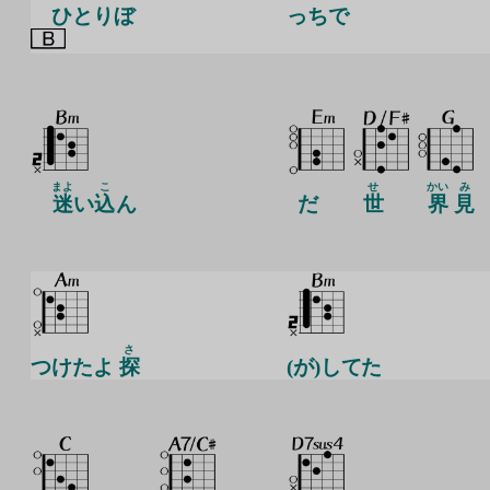
ひとりぼ
っちで
まよ
こ
せ
かい
み
迷
い
込
ん
だ
世
界
見
さ
つけたよ
探
(が)してた