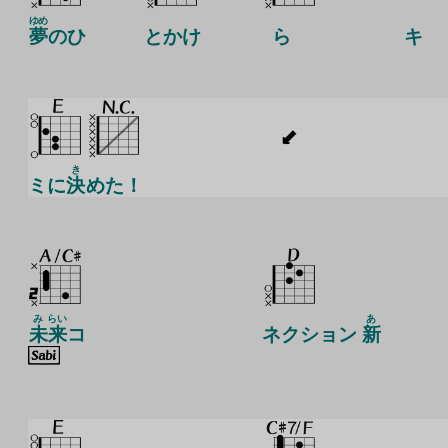
ゆめ
夢
のひ
とかけ
ら
キ
き
ミに
決
めた！
み
らい
あ
未
来
コ
ネクション
新