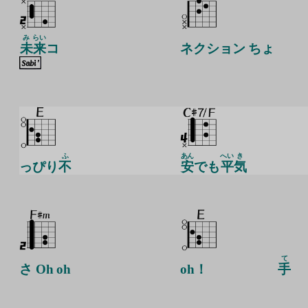
み
らい
未
来
コ
ネクション ちょ
ふ
あん
へい
き
っぴり
不
安
でも
平
気
て
さ Oh oh
oh！
手