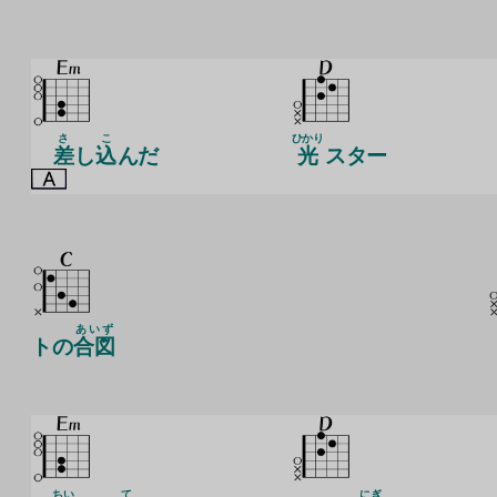
さ
こ
ひかり
差
し
込
んだ
光
スター
あいず
トの
合図
ちい
て
にぎ