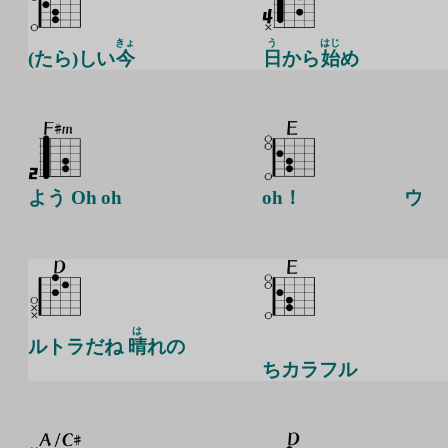
きょ
う
はじ
(たら)しい
今
日
から
始
め
よう Oh oh
oh！
ウ
は
ルトラだね
晴
れの
ちカラフル