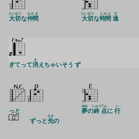
たいせつ
なかま
たいせつ
じかん
す
大切
な
仲間
大切
な
時間
過
き
ぎてって
消
えちゃいそう ず
ゆめ
しゅう
てん
い
っと
夢
の
終
点
に
行
さき
ずっと
先
の