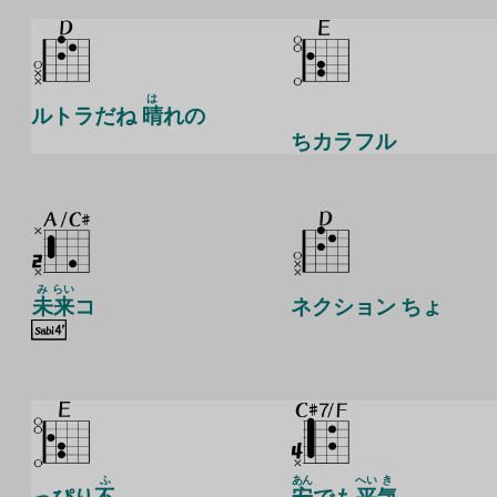
は
ルトラだね
晴
れの
ちカラフル
み
らい
未
来
コ
ネクション ちょ
ふ
あん
へい
き