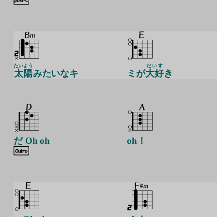
たいよう
だいす
太陽
みたいなキ
ミが
大好
き
だ Oh oh
oh！