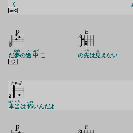
く
ゆめ
と
ちゅう
さき
み
だ
夢
の
途
中
こ
の
先
は
見
えない
ほんとう
こわ
本当
は
怖
いんだよ