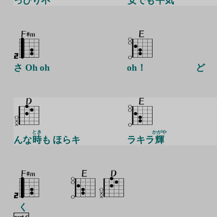
っぴり
不
安
でも
平
気
さ Oh oh
oh！
ど
とき
かがや
んな
時
も ほらキ
ラキラ
輝
く