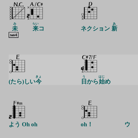
み
らい
あ
未
来
コ
ネクション
新
きょ
う
はじ
(たら)しい
今
日
から
始
め
よう Oh oh
oh！
ウ