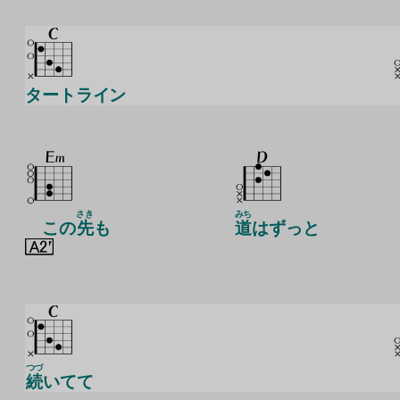
タートライン
さき
みち
この
先
も
道
はずっと
つづ
続
いてて