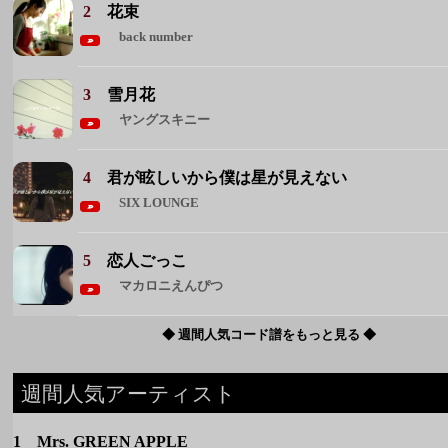
2
花束
back number
3
雪月花
ヤングスキニー
4
君が眩しいから僕は星が見えない
SIX LOUNGE
5
恋人ごっこ
マカロニえんぴつ
◆ 週間人気コード譜をもっと見る ◆
週間人気アーティスト
1 Mrs. GREEN APPLE