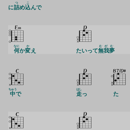
つ
こ
に
詰
め
込
んで
なに
か
むが
む
何
か
変
え
たいって
無我
夢
ちゅう
はし
中
で
走
っ
た