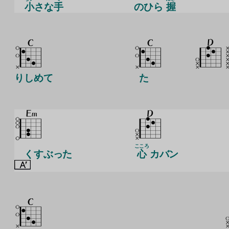
小
さな
手
のひら
握
りしめて
た
こころ
くすぶった
心
カバン