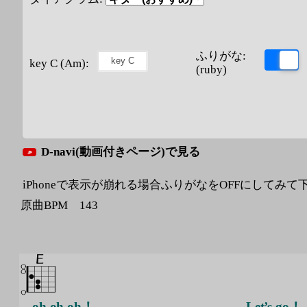
ふりがな:
key C (Am):
(ruby)
D-navi(動画付きページ)で見る
iPhoneで表示が崩れる場合ふりがなをOFFにしてみて
原曲BPM 143
oh oh oh！
Let’s go！