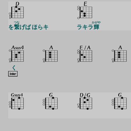
つな
かがや
を
繋
げば ほらキ
ラキラ
輝
く