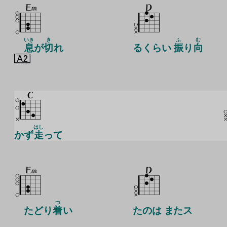
いき
き
ふ
む
息
が
切
れ
るくらい
振
り
向
はし
かず
走
って
つ
たどり
着
い
たのは またス