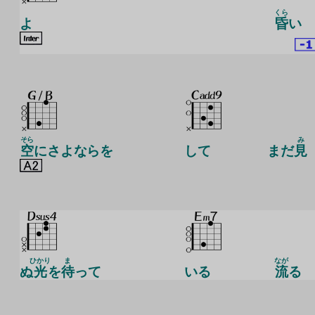
くら
よ
昏
い
そら
み
空
にさよならを
して
まだ
見
ひかり
ま
なが
ぬ
光
を
待
って
いる
流
る