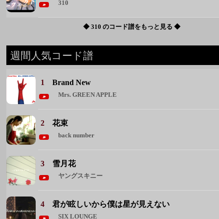
1
Brand New
Mrs. GREEN APPLE
2
花束
back number
3
雪月花
ヤングスキニー
4
君が眩しいから僕は星が見えない
SIX LOUNGE
5
恋人ごっこ
マカロニえんぴつ
◆ 週間人気コード譜をもっと見る ◆