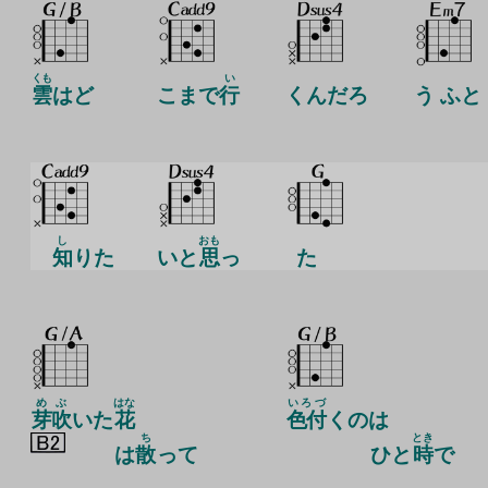
くも
い
雲
はど
こまで
行
くんだろ
う ふと
し
おも
知
りた
いと
思
っ
た
めぶ
はな
いろづ
芽吹
いた
花
色付
くのは
ち
とき
は
散
って
ひと
時
で