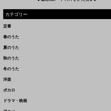
夏のうた
秋のうた
冬のうた
洋楽
ボカロ
ドラマ・映画
アニメ
劇場完結アニメ(ジブリなど)
CM
童謡・民謡