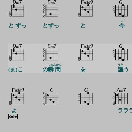
い
と ずっ
とずっ
と
今
しゅんかん
うた
(ま)こ
の
瞬間
を
謳
う
よ
ララ