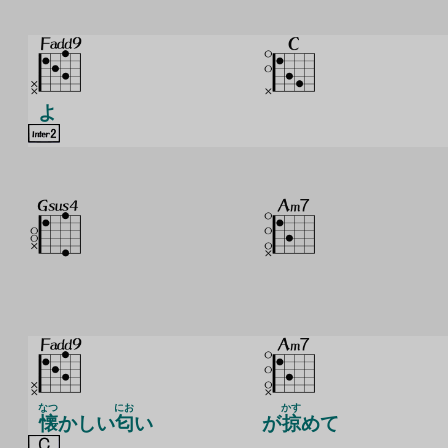
よ
なつ
にお
かす
懐
かしい
匂
い
が
掠
めて