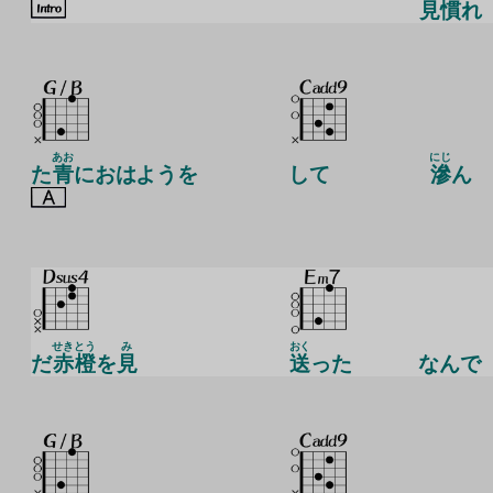
見
慣
れ
あお
にじ
た
青
におはようを
して
滲
ん
せき
とう
み
おく
だ
赤
橙
を
見
送
った
なんで