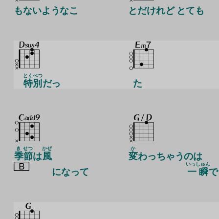
もないようなこ
とだけれど とても
とくべつ
特別
だっ
た
き
せつ
かぜ
か
季
節
は
風
変
わっちゃうのは
いっしゅん
になって
一瞬