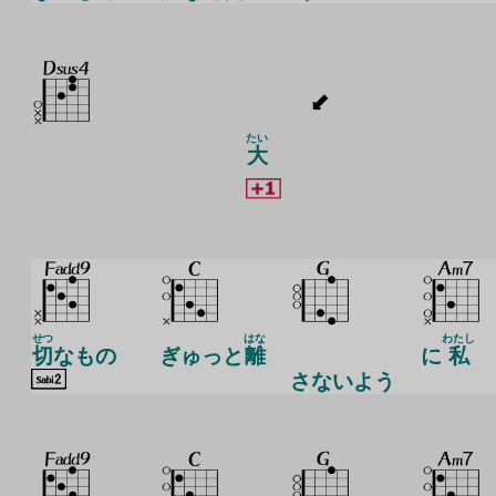
たい
大
せつ
はな
わたし
切
なもの
ぎゅっと
離
に
私
さないよう