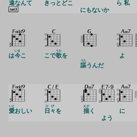
遠
なんて
きっとどこ
ら
私
にもないか
いま
うた
は
今
こ
こで
歌
を
よ
うた
謳
うんだ
いと
ひび
えが
愛
おしい
日々
を
描
く
に
よう