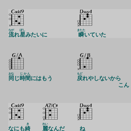
なが
ぼし
またた
流
れ
星
みたいに
瞬
いていた
おな
じかん
もど
同
じ
時間
にはもう
戻
れやしないから
こん
き
れい
なにも
綺
麗
なんだ
ね