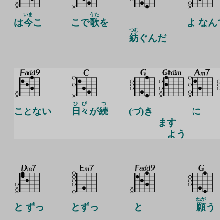
いま
うた
は
今
こ
こで
歌
を
よ なん
つむ
紡
ぐんだ
ひび
つ
ことない
日々
が
続
(づ)き
に
ます
よう
ねが
と ずっ
とずっ
と
願
う