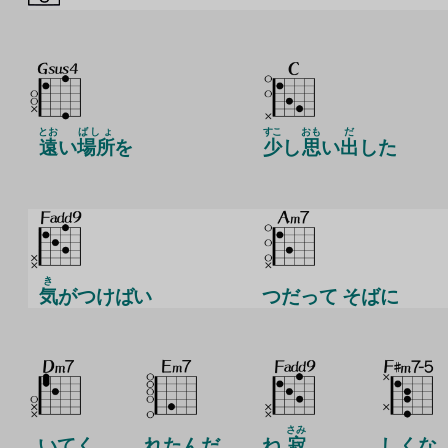
とお
ばしょ
すこ
おも
だ
遠
い
場所
を
少
し
思
い
出
した
き
気
がつけばい
つだって そばに
さみ
いてく
れたんだ
ね
寂
しくな