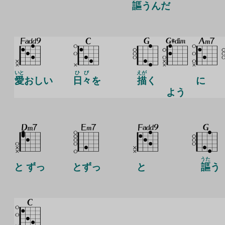
謳
うんだ
いと
ひび
えが
愛
おしい
日々
を
描
く
に
よう
うた
と ずっ
とずっ
と
謳
う