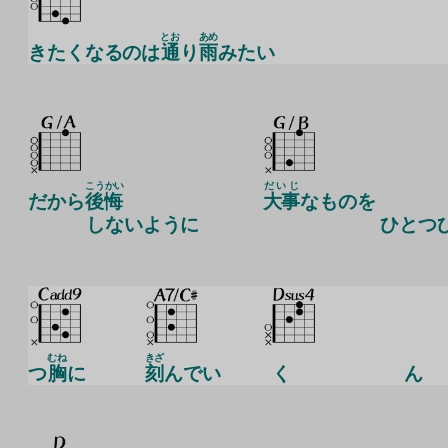
とお
あめ
きたくなるのは
通
り
雨
みたい
こうかい
だいじ
だから
後悔
大事
なものを
しないように
ひとつ
むね
きざ
つ
胸
に
刻
んでい
く
ん