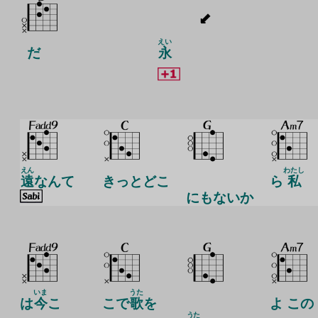
えい
だ
永
えん
わたし
遠
なんて
きっとどこ
ら
私
にもないか
いま
うた
は
今
こ
こで
歌
を
よ この
うた