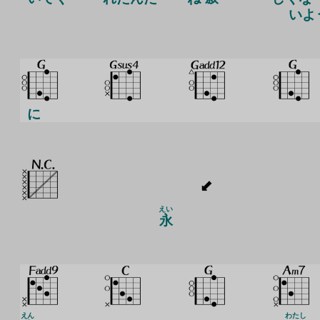
いよ
に
えい
永
えん
わたし