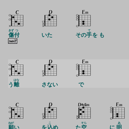
きず
つ
て
傷
付
いた
その
手
を も
はな
う
離
さない
で
ねが
こ
そら
あ
願
い
を
込
め
た
空
に
明