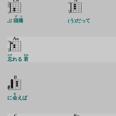
ず
つ
ぶ
頭
痛
(う)だって
わす
きみ
忘
れる
君
あ
に
会
えば