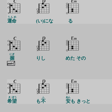
うんめ
運命
(い)にな
る
にぎ
握
りし
めた その
き
ぼう
ふ
あん
希
望
も
不
安
も きっと