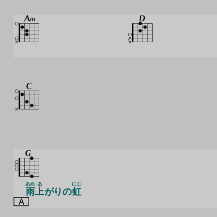
あめ
あ
にじ
雨
上
がりの
虹