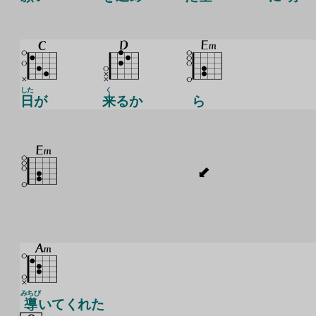
した
く
日
が
来
るか
ら
みちび
導
いてくれた