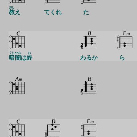
おし
教
え
てくれ
た
くら
やみ
お
暗
闇
は
終
わるか
ら