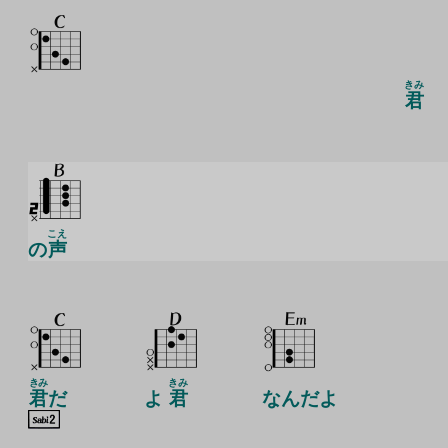
きみ
君
こえ
の
声
きみ
きみ
君
だ
よ
君
なんだよ