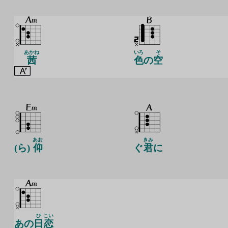
あかね
いろ
そ
茜
色
の
空
あお
きみ
(ら)
仰
ぐ
君
に
ひ
こい
あの
日
恋