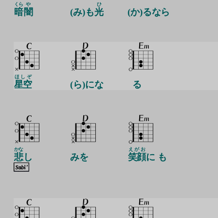
くら
や
ひ
暗
闇
(み)も
光
(か)るなら
ほしぞ
星空
(ら)にな
る
かな
えがお
悲
し
みを
笑顔
に も