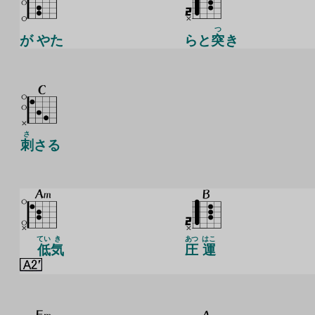
つ
が やた
らと
突
き
さ
刺
さる
てい
き
あつ
はこ
低
気
圧
運