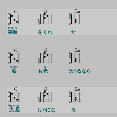
えがお
笑顔
をくれ
た
なみだ
ひ
涙
も
光
(か)るなら
りゅう
せ
流
星
(い)にな
る