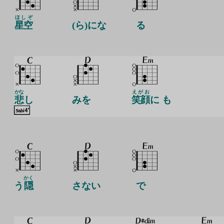
ほしぞ
星空
(ら)にな
る
かな
えがお
悲
し
みを
笑顔
に も
かく
う
隠
さない
で