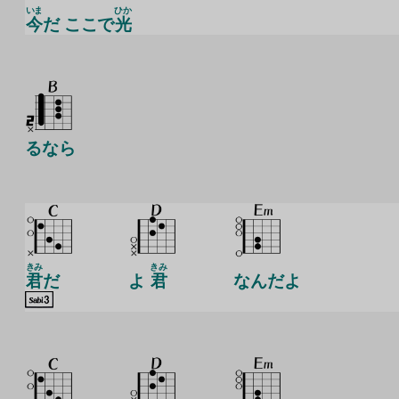
いま
ひか
今
だ ここで
光
るなら
きみ
きみ
君
だ
よ
君
なんだよ