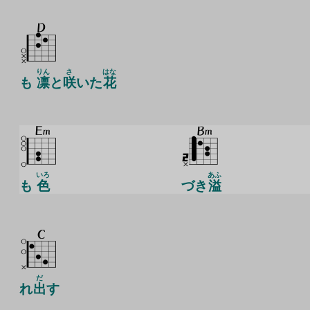
りん
さ
はな
も
凛
と
咲
いた
花
いろ
あふ
も
色
づき
溢
だ
れ
出
す