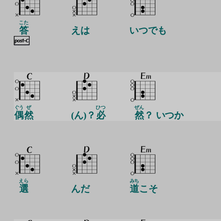
こた
答
えは
いつでも
ぐう
ぜ
ひつ
ぜん
偶
然
(ん)？
必
然
？ いつか
えら
みち
選
んだ
道
こそ