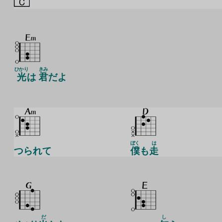
ひかり
きみ
光
は
君
だよ
ぼく
は
つられて
僕
も
走
だ
し