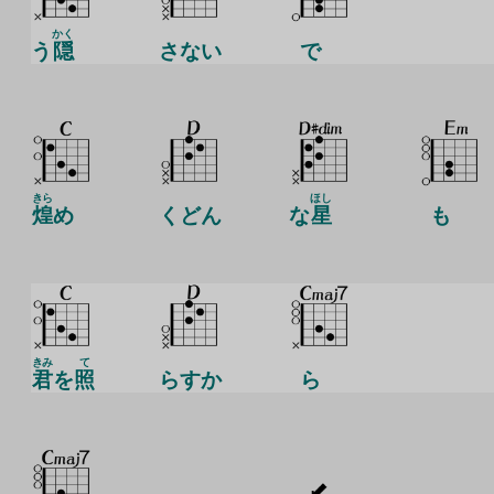
かく
う
隠
さない
で
きら
ほし
煌
め
くどん
な
星
も
きみ
て
君
を
照
らすか
ら