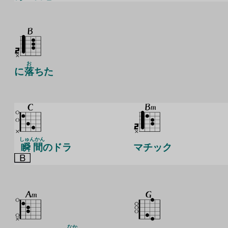
お
に
落
ちた
しゅんかん
瞬間
のドラ
マチック
なか