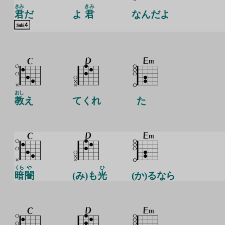
きみ
きみ
君
だ
よ
君
なんだよ
おし
教
え
てくれ
た
くら
や
ひ
暗
闇
(み)も
光
(か)るなら