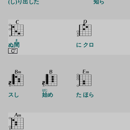
(し)り
出
した
知
ら
ま
ぬ
間
に クロ
はじ
スし
始
め
た ほら