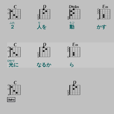
ふた
り
うご
２
人
を
動
かす
ひかり
光
に
なるか
ら