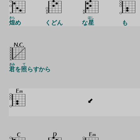
きら
ほし
煌
め
くどん
な
星
も
きみ
て
君
を
照
らすから