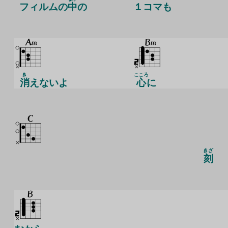
フィルムの
中
の
１コマも
き
こころ
消
えないよ
心
に
きざ
刻