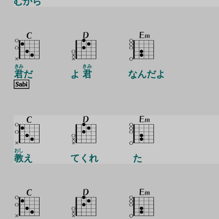
むから
きみ
きみ
君
だ
よ
君
なんだよ
おし
教
え
てくれ
た