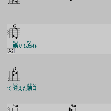
ねむ
わす
眠
りも
忘
れ
むか
あさ
ひ
て
迎
えた
朝
日