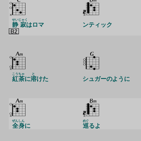
せい
じゃく
静
寂
はロマ
ンティック
こう
ちゃ
と
紅
茶
に
溶
けた
シュガーのように
ぜん
しん
めぐ
全
身
に
巡
るよ