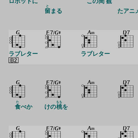
ロボットに
この
間
観
と
留
まる
た
アニ
ラブレター
ラブレター
た
もも
食
べか
けの
桃
を