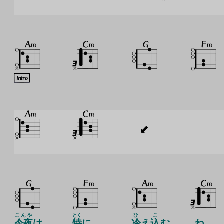
こんや
とく
ひ
こ
今夜
は
特
に
冷
え
込
む
ね