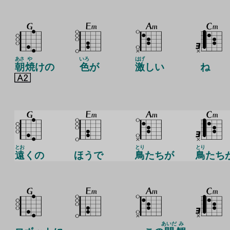
あさ
や
いろ
はげ
朝
焼
けの
色
が
激
しい
ね
とお
とり
とり
遠
くの
ほうで
鳥
たちが
鳥
たち
あいだ
み