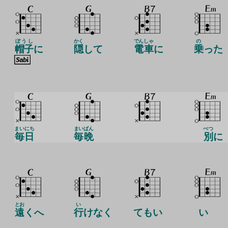
ぼうし
かく
でん
しゃ
の
帽子
に
隠
して
電
車
に
乗
った
まいにち
まい
ばん
べつ
毎日
毎
晩
別
に
とお
い
遠
くへ
行
けなく
てもい
い