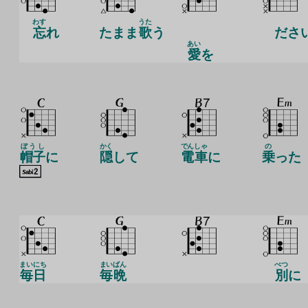
わす
うた
忘
れ
たまま
歌
う
ださ
あい
愛
を
ぼうし
かく
でん
しゃ
の
帽子
に
隠
して
電
車
に
乗
った
まいにち
まい
ばん
べつ
毎日
毎
晩
別
に