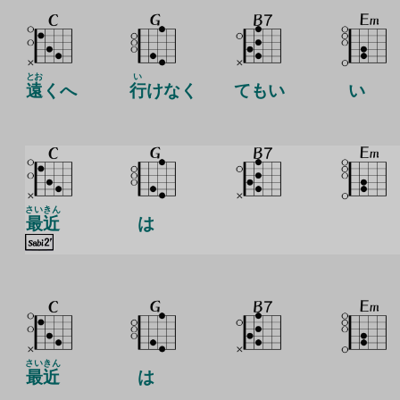
とお
い
遠
くへ
行
けなく
てもい
い
さいきん
最近
は
さいきん
最近
は