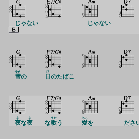
じゃない
じゃない
ゆき
ひ
雪
の
日
のたばこ
よ
よ
うた
あい
夜
な
夜
な
歌
う
愛
を
ださ