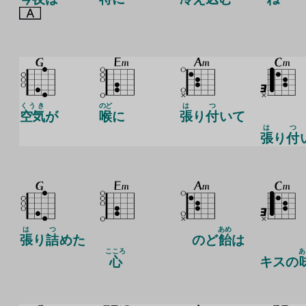
くうき
のど
は
つ
空気
が
喉
に
張
り
付
いて
は
つ
張
り
付
は
つ
あめ
張
り
詰
めた
のど
飴
は
こころ
あ
心
キスの