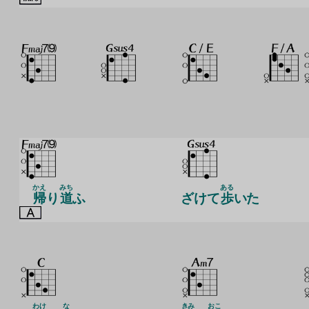
かえ
みち
ある
帰
り
道
ふ
ざけて
歩
いた
わけ
な
きみ
おこ