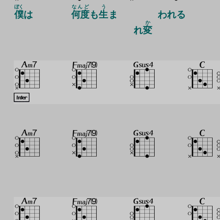
ぼく
なんど
う
僕
は
何度
も
生
ま
われる
か
れ
変