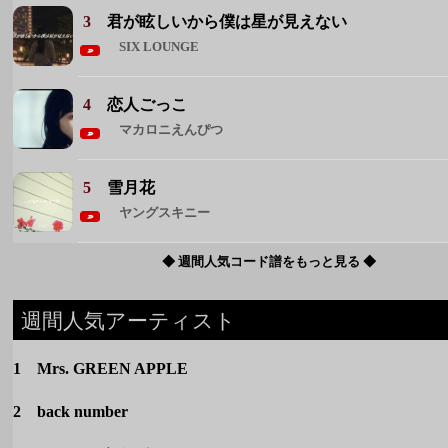
3
君が眩しいから僕は星が見えない
SIX LOUNGE
4
恋人ごっこ
マカロニえんぴつ
5
雪月花
ヤングスキニー
◆ 週間人気コード譜をもっと見る ◆
週間人気アーティスト
1 Mrs. GREEN APPLE
2 back number