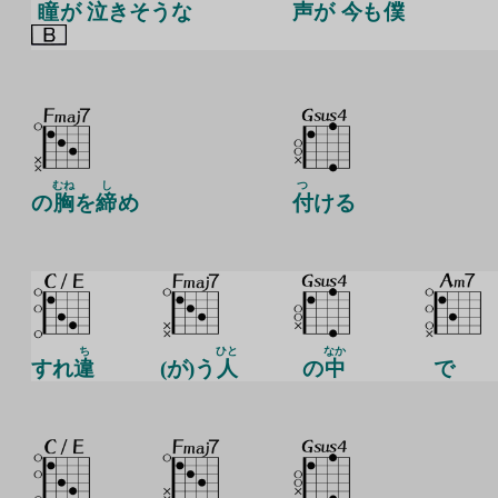
瞳
が
泣
きそうな
声
が
今
も
僕
むね
し
つ
の
胸
を
締
め
付
ける
ち
ひと
なか
すれ
違
(が)う
人
の
中
で