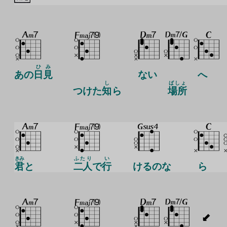
ひ
み
あの
日
見
ない
へ
し
ばしょ
つけた
知
ら
場所
きみ
ふたり
い
君
と
二人
で
行
けるのな
ら