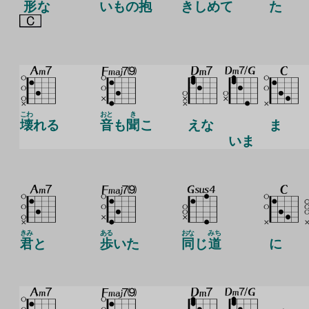
形
な
いもの
抱
きしめて
た
こわ
おと
き
壊
れる
音
も
聞
こ
えな
ま
いま
きみ
ある
おな
みち
君
と
歩
いた
同
じ
道
に