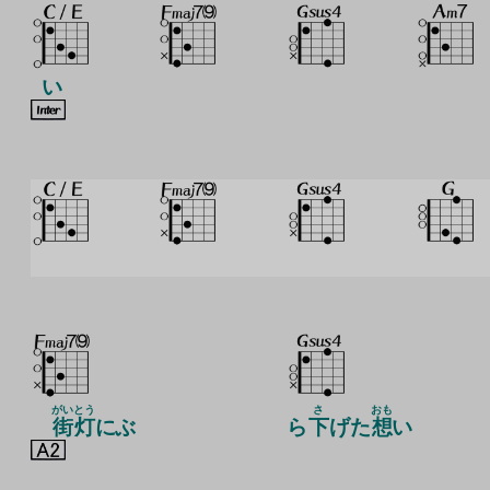
い
がい
とう
さ
おも
街
灯
にぶ
ら
下
げた
想
い