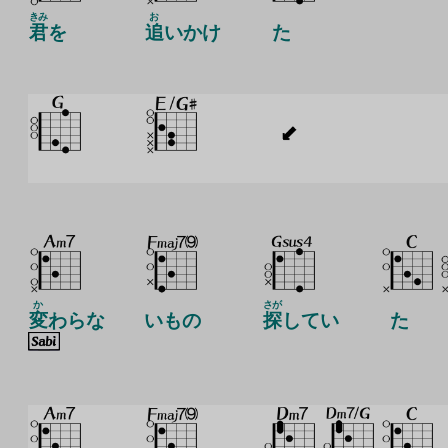
きみ
お
君
を
追
いかけ
た
か
さが
変
わらな
いもの
探
してい
た