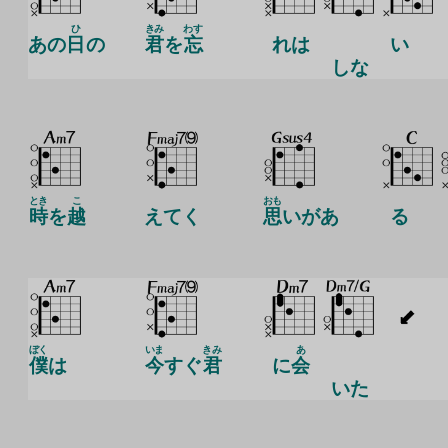
ひ
きみ
わす
あの
日
の
君
を
忘
れは
い
しな
とき
こ
おも
時
を
越
えてく
思
いがあ
る
ぼく
いま
きみ
あ
僕
は
今
すぐ
君
に
会
いた