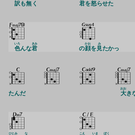
訳
も
無
く
君
を
怒
らせた
いろ
きみ
かお
み
色
んな
君
の
顔
を
見
たかっ
おお
たんだ
大
き
ひとみ
な
こえ
いま
ぼく