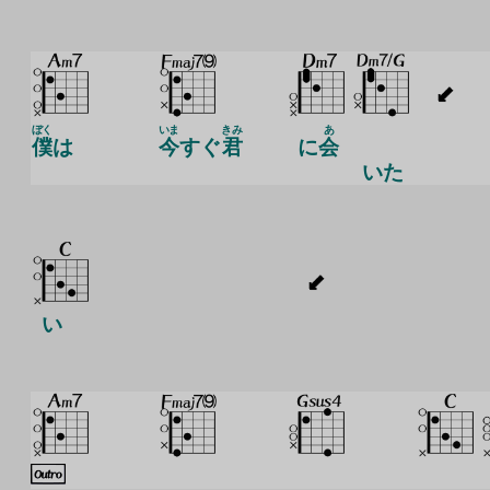
ぼく
いま
きみ
あ
僕
は
今
すぐ
君
に
会
いた
い