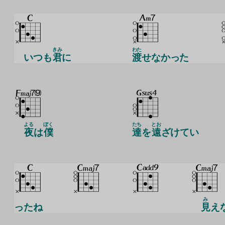
きみ
わた
いつも
君
に
渡
せなかった
よる
ぼく
たち
とお
夜
は
僕
達
を
遠
ざけてい
み
ったね
見
え