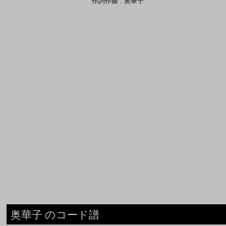
作詞作曲 : 奥華子
奥華子 のコード譜