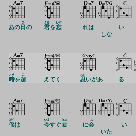
ひ
きみ
わす
あの
日
の
君
を
忘
れは
い
しな
とき
こ
おも
時
を
超
えてく
思
いがあ
る
ぼく
いま
きみ
あ
僕
は
今
すぐ
君
に
会
い
いた