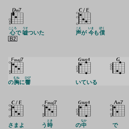
こころ
うそ
こえ
いま
ぼく
心
で
嘘
ついた
声
が
今
も
僕
むね
ひび
の
胸
に
響
いている
とき
なか
さまよ
う
時
の
中
で