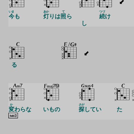
いま
あか
て
つづ
今
も
灯
りは
照
ら
続
け
し
る
か
さが
変
わらな
いもの
探
してい
た