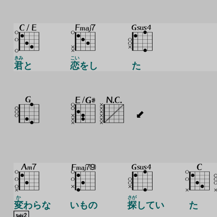
きみ
こい
君
と
恋
をし
た
か
さが
変
わらな
いもの
探
してい
た