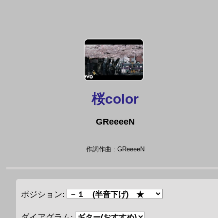
桜color
GReeeeN
作詞作曲 : GReeeeN
ポジション:
ダイアグラム: