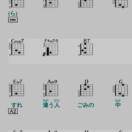
(ら)
ちが
ひと
なか
すれ
違
う
人
ごみの
中