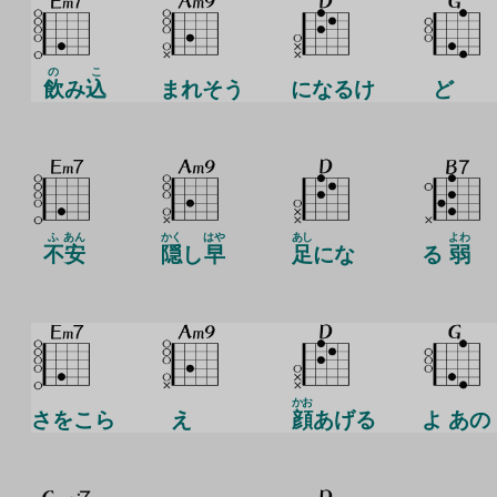
の
こ
飲
み
込
まれそう
になるけ
ど
ふ
あん
かく
はや
あし
よわ
不
安
隠
し
早
足
にな
る
弱
かお
さをこら
え
顔
あげる
よ あの