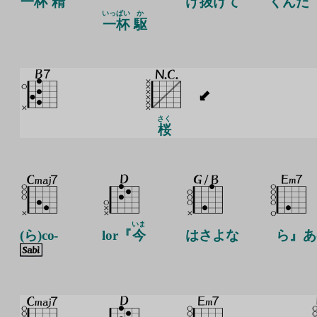
一杯
精
け
抜
けて
くんだ
いっぱい
か
一杯
駆
さく
桜
いま
(ら)co-
lor『
今
はさよな
ら』あ