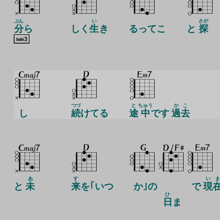
ぶん
い
さが
分
ら
しく
生
き
るってこ
と
探
つづ
と
ちゅう
かこ
し
続
けてる
途
中
です
過去
あ
す
い
ま
と
未
来
を｢いつ
か｣の
で
現
ひ
日
ま