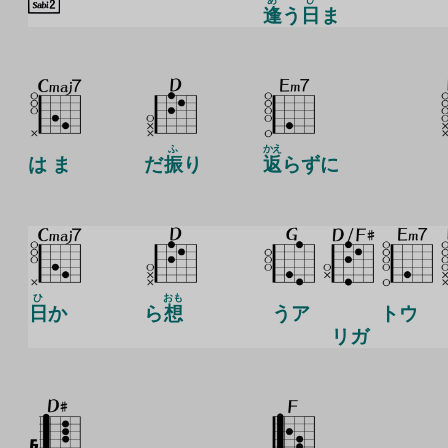
逢
う
日
ま
ふ
かえ
は ま
だ
振
り
返
らずに
ひ
おも
日
か
ら
想
うア
トウ
リガ