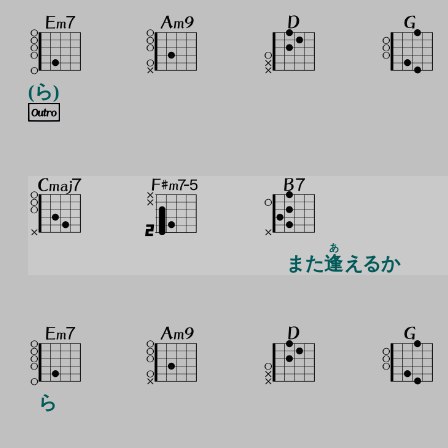
(ら)
あ
また
逢
えるか
ら