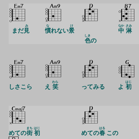
み
な
け
なか
さみ
まだ
見
慣
れない
景
中
淋
しき
色
の
わら
はじ
しさこら
え
笑
ってみる
よ
初
まち
はじ
はる
めての
街
初
めての
春
この