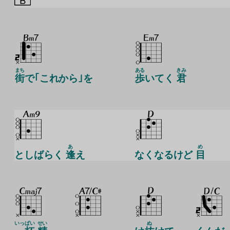
まち
ある
きみ
街
で｢これから｣を
歩
いてく
君
あ
め
としばらく
逢
え
なくなるけど
目
いっぱい
せい
ぬ