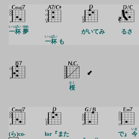
いっぱい
ゆめ
一杯
夢
がいてみ
るさ
いっぱい
一杯
も
さく
桜
いま
(ら)co-
lor『また
で』
今
あ
ひ