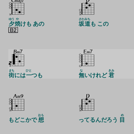
ゆう
や
さか
みち
夕
焼
けも あの
坂
道
も この
まち
ひと
な
きみ
街
には
一
つも
無
いけれど
君
おも
め
もどこかで
想
ってるんだろう
目