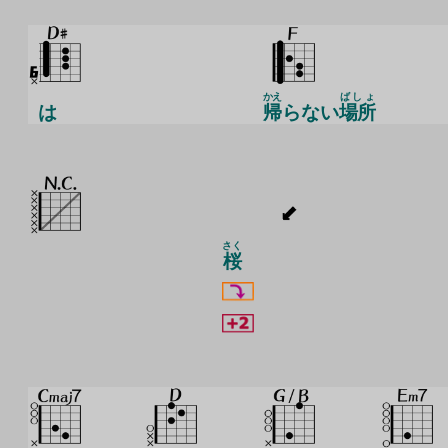
かえ
ばしょ
は
帰
らない
場所
さく
桜