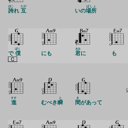
ほこ
たが
ばしょ
誇
れ
互
いの
場所
ぼく
きみ
で
僕
にも
君
に
も
すす
と
き
進
むべき
瞬
間
があって