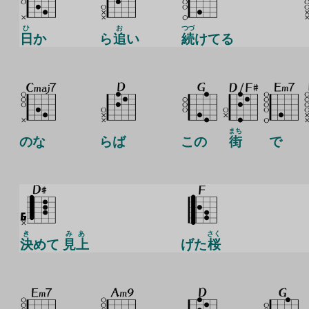
ひ
お
つづ
日
か
ら
追
い
続
けてる
まち
のな
らば
この
街
で
き
みあ
さく
決
めて
見上
げた
桜