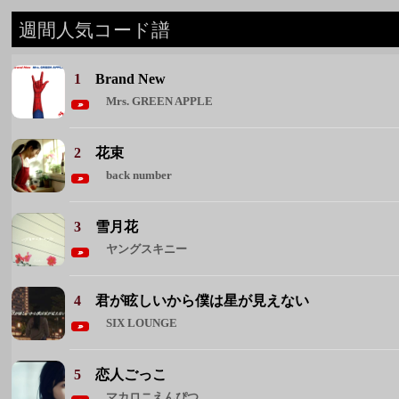
2
花束
back number
3
雪月花
ヤングスキニー
4
君が眩しいから僕は星が見えない
SIX LOUNGE
5
恋人ごっこ
マカロニえんぴつ
◆ 週間人気コード譜をもっと見る ◆
週間人気アーティスト
1 Mrs. GREEN APPLE