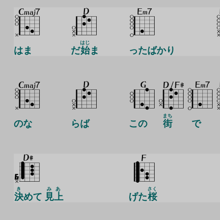
はじ
はま
だ
始
ま
ったばかり
まち
のな
らば
この
街
で
き
みあ
さく
決
めて
見上
げた
桜