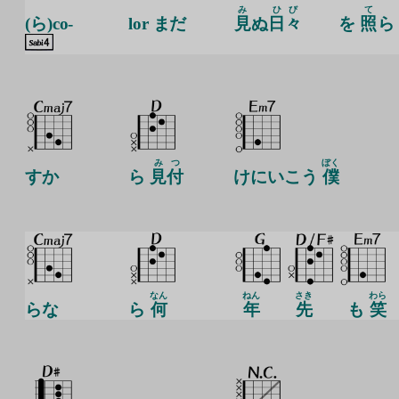
み
ひび
て
(ら)co-
lor まだ
見
ぬ
日々
を
照
ら
み
つ
ぼく
すか
ら
見
付
けにいこう
僕
なん
ねん
さき
わら
らな
ら
何
年
先
も
笑