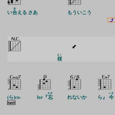
あ
い
合
える さあ
もういこう
さく
桜
わす
いま
(ら)co-
lor『
忘
れないか
ら』
今