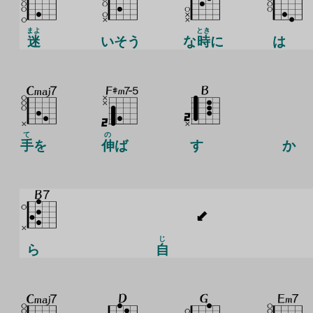
まよ
とき
迷
いそう
な
時
に
は
て
の
手
を
伸
ば
す
か
じ
ら
自