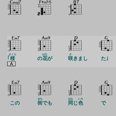
さくら
はな
さ
｢
桜
の
花
が
咲
きまし
た｣
まち
おな
いろ
この
街
でも
同
じ
色
で