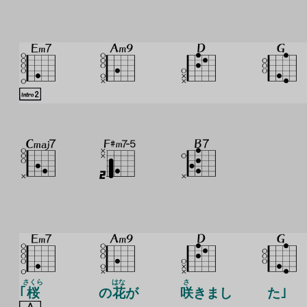
さくら
はな
さ
｢
桜
の
花
が
咲
きまし
た｣