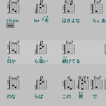
いま
(ら)co-
lor『
今
はさよな
ら』あ
ひ
お
つづ
日
か
ら
追
い
続
けてる
まち
のな
らば
この
街
で