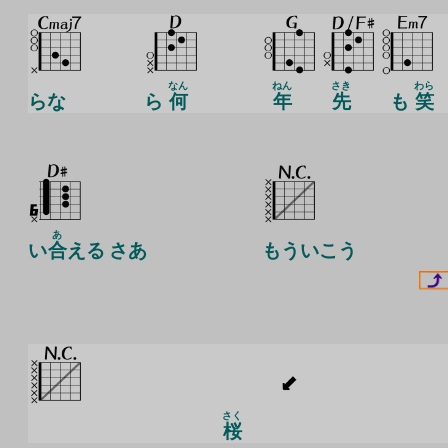
なん
ねん
さき
わら
らな
ら
何
年
先
も
笑
あ
い
合
える さあ
もういこう
さく
桜