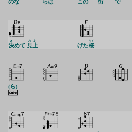
のな
らば
この
街
で
き
みあ
さく
決
めて
見上
げた
桜
(ら)