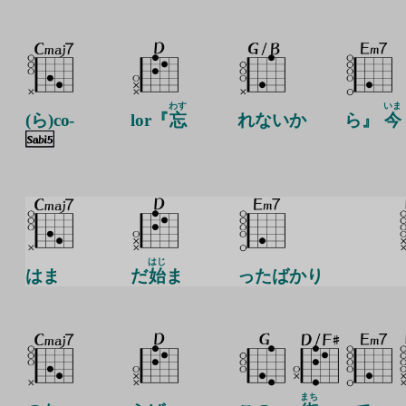
わす
いま
(ら)co-
lor『
忘
れないか
ら』
今
はじ
はま
だ
始
ま
ったばかり
まち