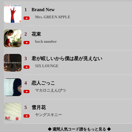
3
君が眩しいから僕は星が見えない
SIX LOUNGE
4
恋人ごっこ
マカロニえんぴつ
5
雪月花
ヤングスキニー
◆ 週間人気コード譜をもっと見る ◆
週間人気アーティスト
1 Mrs. GREEN APPLE
2 back number