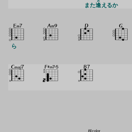
あ
また
逢
えるか
ら
桜color