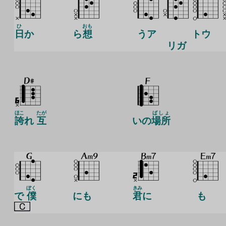
ひ
おも
日
か
ら
想
うア
トウ
リガ
ほこ
たが
ばしょ
誇
れ
互
いの
場所
ぼく
きみ
で
僕
にも
君
に
も