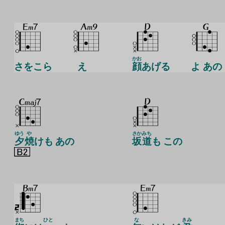
かお
さをこら
え
顔
あげる
よ あの
ゆう
や
さか
みち
夕
焼
けも あの
坂
道
も この
まち
ひと
な
きみ