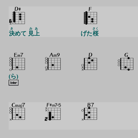
き
みあ
さく
決
めて
見上
げた
桜
(ら)