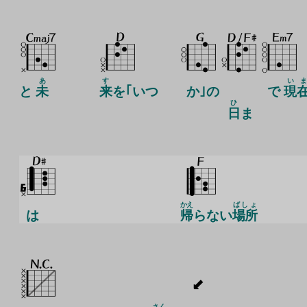
あ
す
い
ま
と
未
来
を｢いつ
か｣の
で
現
ひ
日
ま
かえ
ばしょ
は
帰
らない
場所
さく