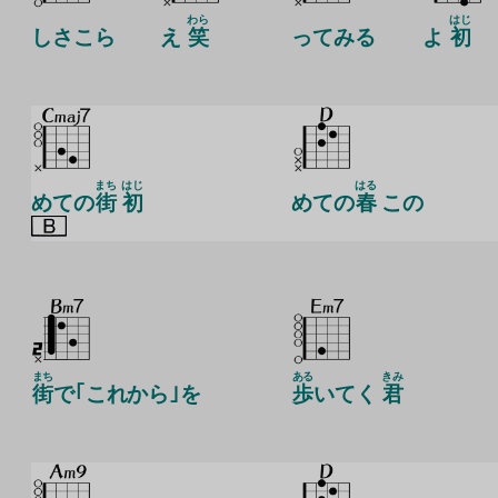
わら
はじ
しさこら
え
笑
ってみる
よ
初
まち
はじ
はる
めての
街
初
めての
春
この
まち
ある
きみ
街
で｢これから｣を
歩
いてく
君