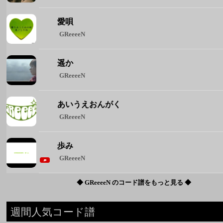
あいうえおんがく
GReeeeN
歩み
GReeeeN
◆ GReeeeN のコード譜をもっと見る ◆
週間人気コード譜
1
Brand New
Mrs. GREEN APPLE
2
花束
back number