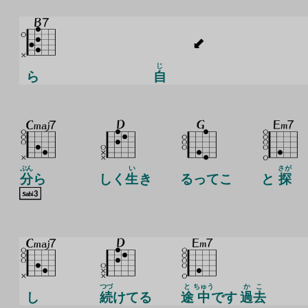
じ
ら
自
ぶん
い
さが
分
ら
しく
生
き
るってこ
と
探
つづ
と
ちゅう
かこ
し
続
けてる
途
中
です
過去