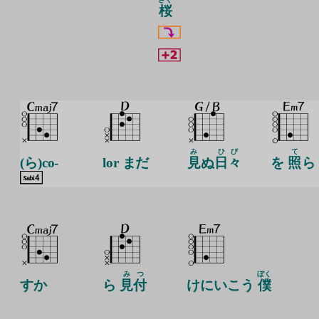
桜
み
ひび
て
(ら)co-
lor まだ
見
ぬ
日々
を
照
ら
み
つ
ぼく
すか
ら
見
付
けにいこう
僕