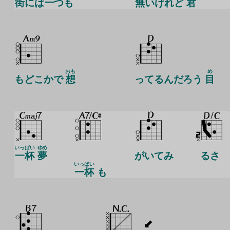
街
には
一
つも
無
いけれど
君
おも
め
もどこかで
想
ってるんだろう
目
いっぱい
ゆめ
一杯
夢
がいてみ
るさ
いっぱい
一杯
も