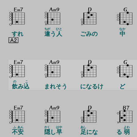
ちが
ひと
なか
すれ
違
う
人
ごみの
中
の
こ
飲
み
込
まれそう
になるけ
ど
ふ
あん
かく
はや
あし
よわ
不
安
隠
し
早
足
にな
る
弱