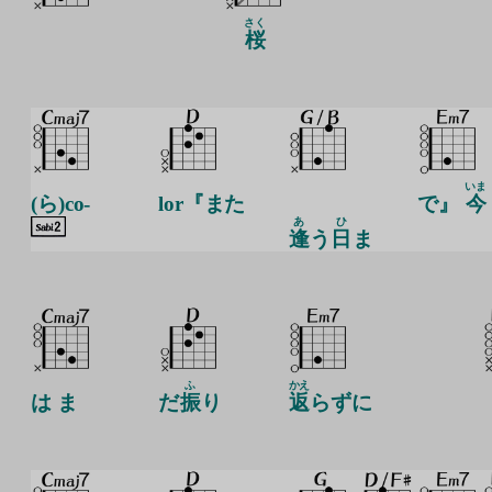
さく
桜
いま
(ら)co-
lor『また
で』
今
あ
ひ
逢
う
日
ま
ふ
かえ
は ま
だ
振
り
返
らずに