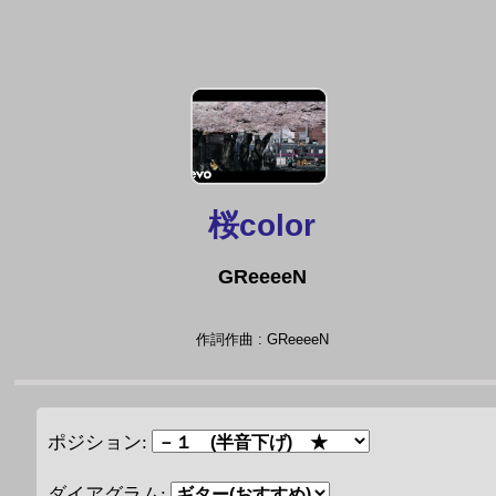
桜color
GReeeeN
作詞作曲 : GReeeeN
ポジション:
ダイアグラム: