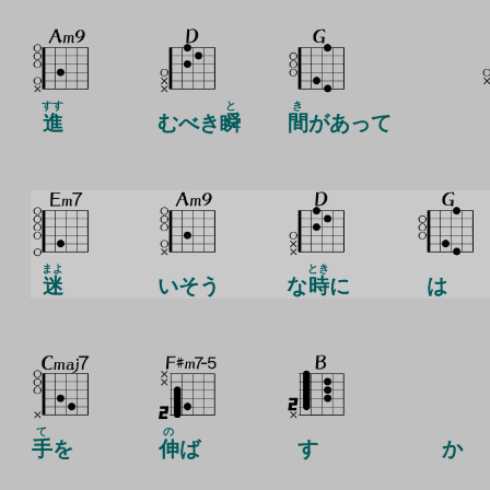
すす
と
き
進
むべき
瞬
間
があって
まよ
とき
迷
いそう
な
時
に
は
て
の
手
を
伸
ば
す
か