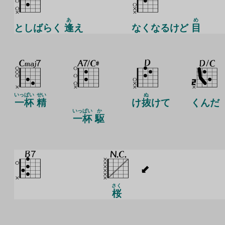
あ
め
としばらく
逢
え
なくなるけど
目
いっぱい
せい
ぬ
一杯
精
け
抜
けて
くんだ
いっぱい
か
一杯
駆
さく
桜