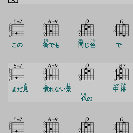
まち
おな
いろ
この
街
でも
同
じ
色
で
み
な
け
なか
さみ
まだ
見
慣
れない
景
中
淋
しき
色
の