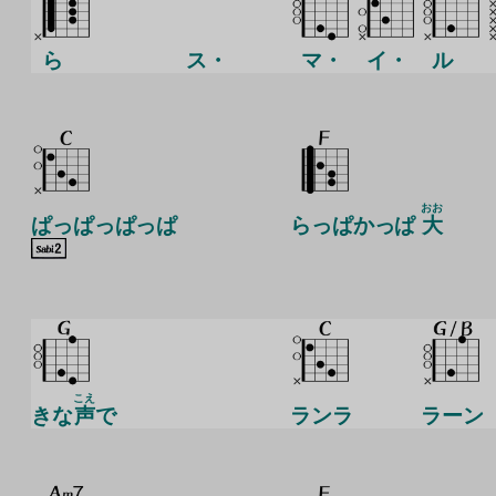
ら
ス・
マ・
イ・
ル
おお
ぱっぱっぱっぱ
らっぱかっぱ
大
こえ
きな
声
で
ランラ
ラーン