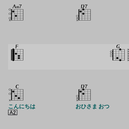
こんにちは
おひさま おつ