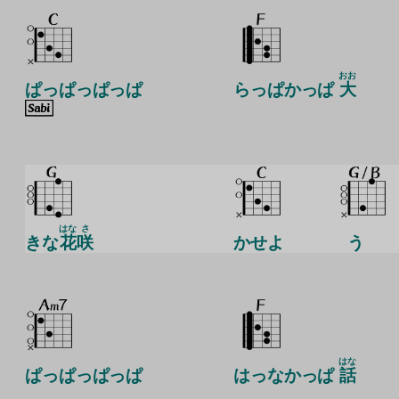
おお
ぱっぱっぱっぱ
らっぱかっぱ
大
はな
さ
きな
花
咲
かせよ
う
はな
ぱっぱっぱっぱ
はっなかっぱ
話