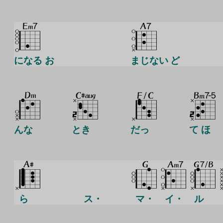
になる お
まじない ど
んな
とき
だっ
て ほ
ら
ス・
マ・
イ・
ル