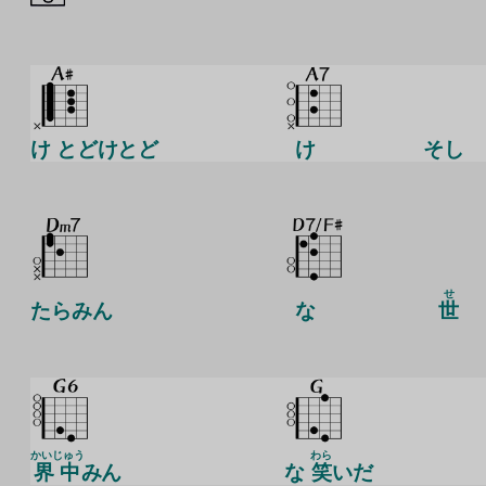
け とどけとど
け
そし
せ
たらみん
な
世
かいじゅう
わら
界中
みん
な
笑
いだ