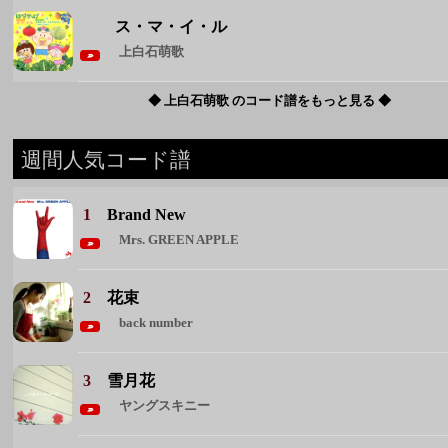
週間人気コード譜
1
Brand New
Mrs. GREEN APPLE
2
花束
back number
3
雪月花
ヤングスキニー
4
君が眩しいから僕は星が見えない
SIX LOUNGE
5
恋人ごっこ
マカロニえんぴつ