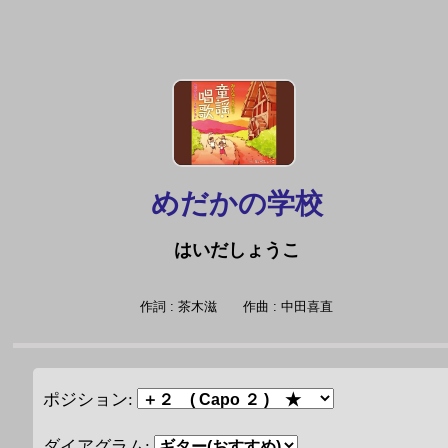
めだかの学校
はいだしょうこ
作詞 : 茶木滋
作曲 : 中田喜直
ポジション:
ダイアグラム: