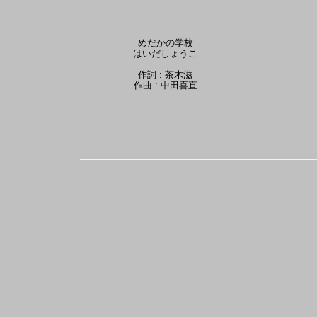
めだかの学校
はいだしょうこ
作詞 : 茶木滋
作曲 : 中田喜直