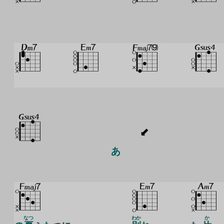
あ
なつ
わか
か