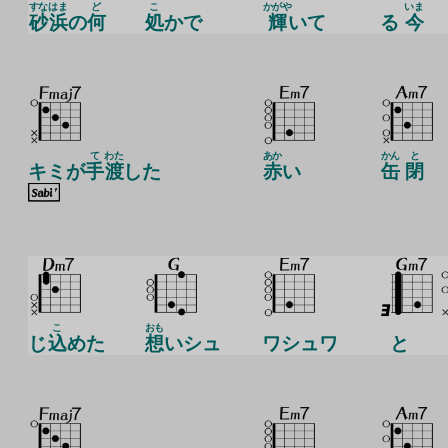
すな
はま
ど
こ
かがや
いま
砂
浜
の
何
処
かで
輝
いて
る
今
て
わた
あか
かん
と
キミが
手
渡
した
赤
い
缶
閉
こ
おも
じ
込
めた
想
いシュ
ワシュワ
と