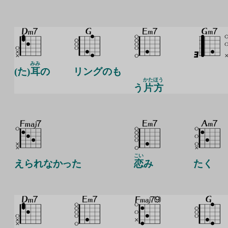
みみ
(た)
耳
の
リングのも
かた
ほう
う
片
方
こい
えられなかった
恋
み
たく