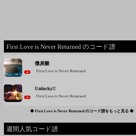
微炭酸
First Love is Never Returned
Unlucky!!
First Love is Never Returned
◆ First Love is Never Returned のコード譜をもっと見る ◆
週間人気コード譜
1
Brand New
Mrs. GREEN APPLE
2
花束
back number