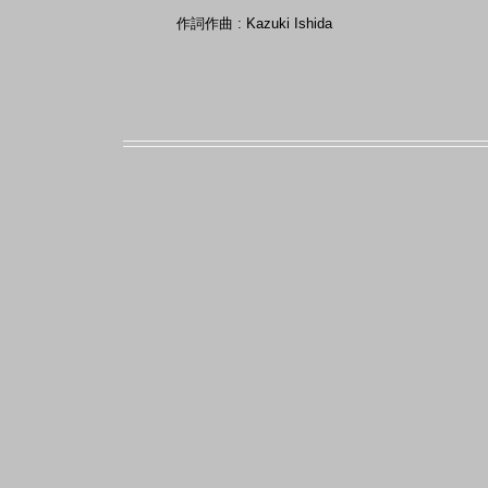
作詞作曲 : Kazuki Ishida
First Love is Never Returned のコード譜