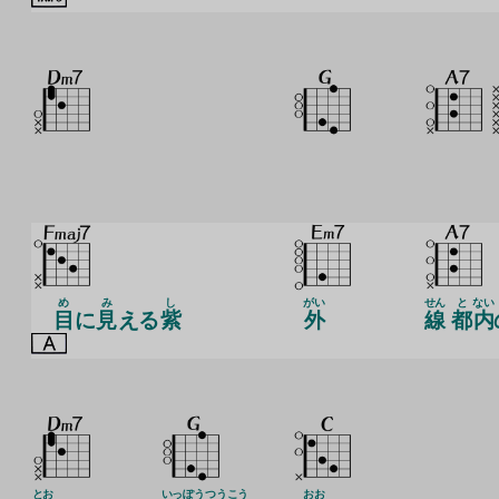
め
み
し
がい
せん
と
ない
目
に
見
える
紫
外
線
都
内
とお
いっ
ぽう
つう
こう
おお