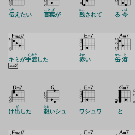
つた
ことば
のこ
いま
伝
えたい
言葉
が
残
されて
る
今
て
わた
あか
かん
と
キミが
手
渡
した
赤
い
缶
溶
だ
おも
け
出
した
想
いシュ
ワシュワ
と