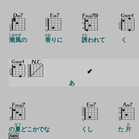
しお
かぜ
かお
さら
潮
風
の
香
りに
誘
われて
く
あ
なつ
か
の
夏
どこかでな
くし
た
片