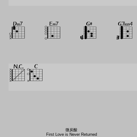
微炭酸
First Love is Never Returned