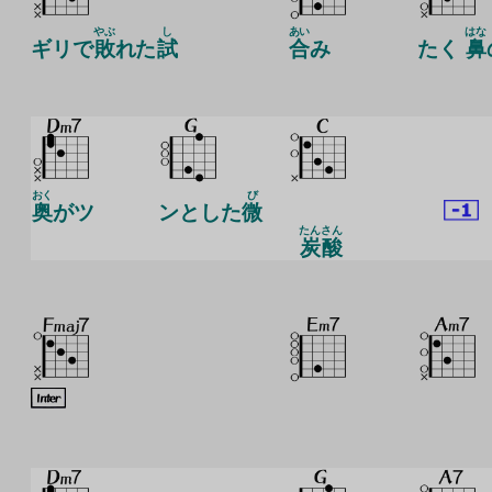
やぶ
し
あい
はな
ギリで
敗
れた
試
合
み
たく
鼻
おく
び
奥
がツ
ンとした
微
たん
さん
炭
酸