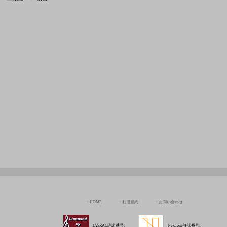
HOME
利用規約
お問い合わせ
JASRAC許諾番号:
NexTone許諾番号:
9036070002Y38026
ID000009113
Copyright © Chord Of The Rinne All rights Reserved.