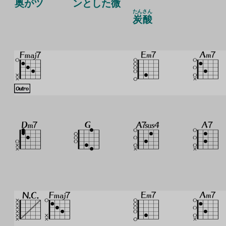
奥
がツ
ンとした
微
たん
さん
炭
酸