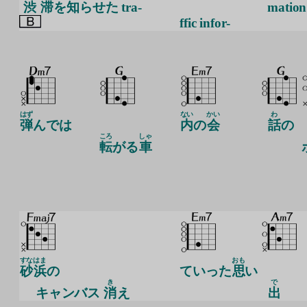
渋
滞
を
知
らせた tra-
mation
ffic infor-
はず
ない
かい
わ
弾
んでは
内
の
会
話
の
ころ
しゃ
転
がる
車
すな
はま
おも
砂
浜
の
ていった
思
い
き
で
キャンバス
消
え
出