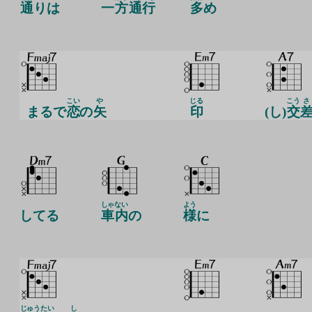
通
りは
一
方
通
行
多
め
こい
や
じる
こう
さ
まるで
恋
の
矢
印
(し)
交
しゃ
ない
よう
してる
車
内
の
様
に
じゅう
たい
し