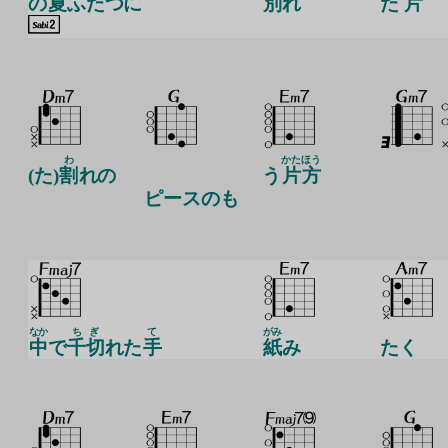
の
夏
ふたつに
別
れ
た
片
わ
かた
ほう
(た)
割
れの
う
片
方
ピースのも
なか
ちぎ
て
がみ
中
で
千切
れた
手
紙
み
たく