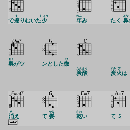
す
しょう
ねん
はな
で
擦
りむいた
少
年
み
たく
鼻
おく
び
奥
がツ
ンとした
微
たん
さん
すみ
び
炭
酸
炭
火
は
き
かみ
かわ
消
え
て
髪
乾
い
て ミ