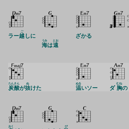
ご
ラー
越
しに
ざかる
うみ
とお
海
は
遠
たん
さん
ぬ
ぬる
むね
炭
酸
が
抜
けた
温
いソー
ダ
胸
の
おく
び