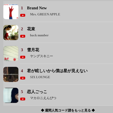
3
雪月花
ヤングスキニー
4
君が眩しいから僕は星が見えない
SIX LOUNGE
5
恋人ごっこ
マカロニえんぴつ
◆ 週間人気コード譜をもっと見る ◆
週間人気アーティスト
1 Mrs. GREEN APPLE
2 back number