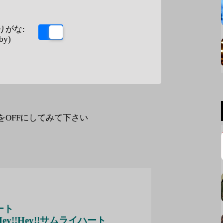
りがな:
by)
なをOFFにしてみて下さい
ハート
Hey!!Hey!!サムライハート