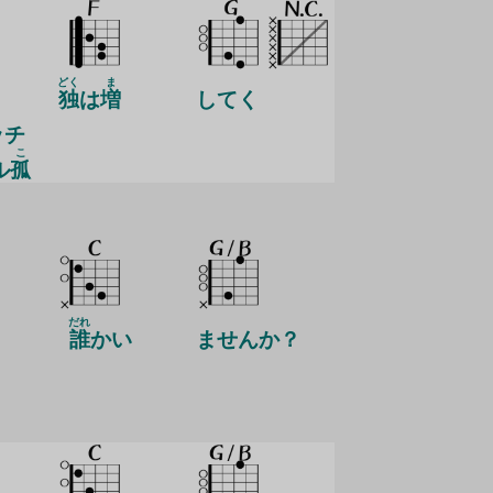
どく
ま
独
は
増
してく
ッチ
こ
ル
孤
だれ
誰
かい
ませんか？