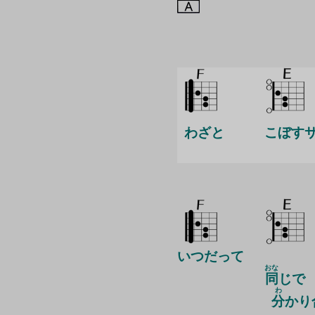
わざと
こぼす
いつだって
おな
同
じで
わ
分
かり