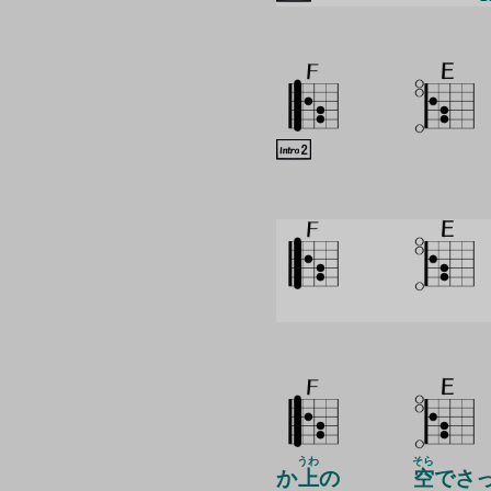
うわ
そら
か
上
の
空
でさ