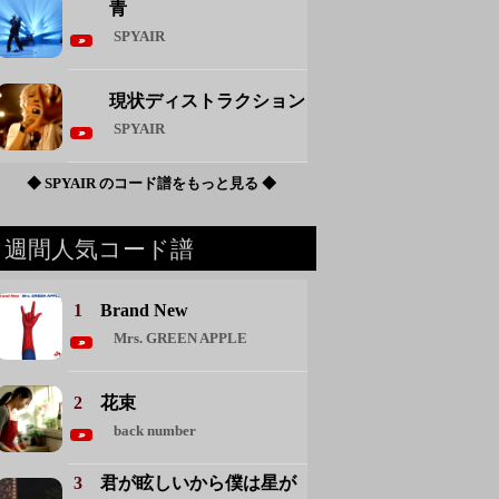
青
SPYAIR
現状ディストラクション
SPYAIR
◆ SPYAIR のコード譜をもっと見る ◆
週間人気コード譜
1
Brand New
Mrs. GREEN APPLE
2
花束
back number
3
君が眩しいから僕は星が