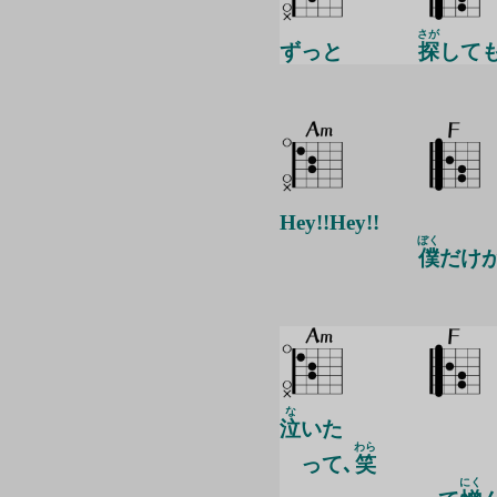
さが
ずっと
探
して
Hey!!Hey!!
ぼく
僕
だけ
な
泣
いた
わら
って､
笑
にく