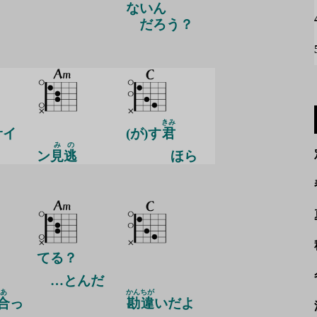
ないん
だろう？
きみ
サイ
(が)す
君
み
の
ン
見
逃
ほ
ら
てる？
…とんだ
あ
かん
ちが
合
っ
勘
違
いだよ