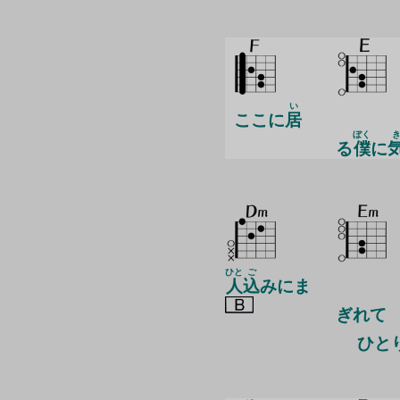
い
ここに
居
ぼく
る
僕
に
ひと
ご
人
込
みにま
ぎ
れて
ひと