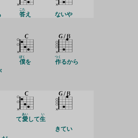
こた
も
答
え
ないや
ぼく
つく
僕
を
作
るから
が
あい
い
て
愛
して
生
き
てい