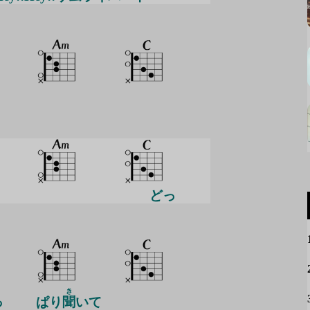
どっ
き
っ
ぱり
聞
いて