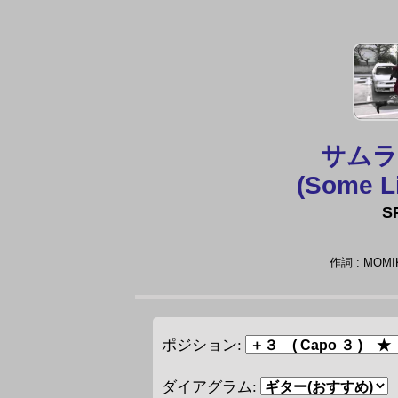
サム
(Some Li
S
作詞 : MO
ポジション:
ダイアグラム: