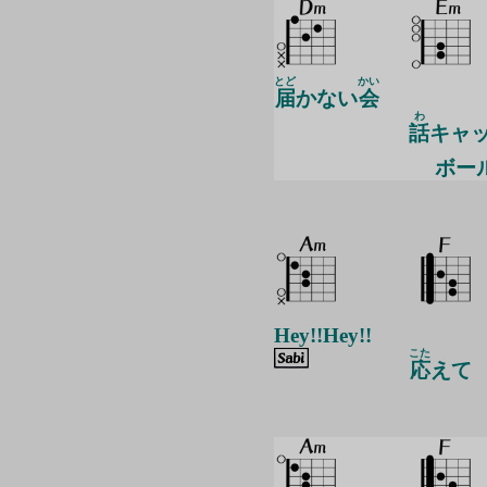
とど
かい
届
かない
会
わ
話
キャ
ボー
Hey!!Hey!!
こた
応
えて