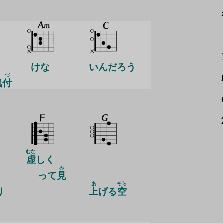
けな
いんだろう
きづ
気付
むな
虚
しく
み
って
見
あ
そら
り
上
げる
空