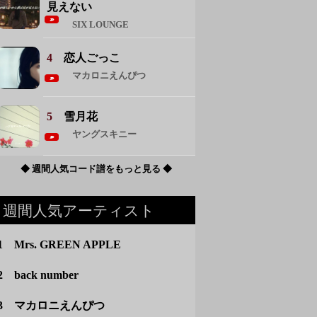
見えない
SIX LOUNGE
4
恋人ごっこ
マカロニえんぴつ
5
雪月花
ヤングスキニー
◆ 週間人気コード譜をもっと見る ◆
週間人気アーティスト
1 Mrs. GREEN APPLE
2 back number
3 マカロニえんぴつ