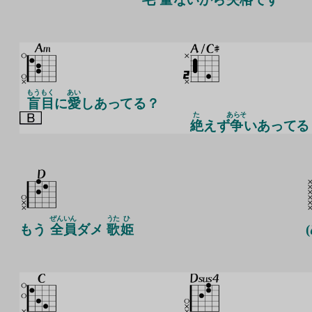
もう
もく
あい
盲
目
に
愛
しあってる？
た
あらそ
絶
えず
争
いあってる
ぜん
いん
うた
ひ
もう
全
員
ダメ
歌
姫