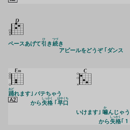
ひ
つづ
ペースあげて
引
き
続
き
アピールをどうぞ ｢ダンス
おど
踊
れます｣ バテちゃう
しっ
かく
はや
くち
から
失
格
｢
早
口
か
いけます｣
噛
んじゃう
しっ
かく
から
失
格
｢