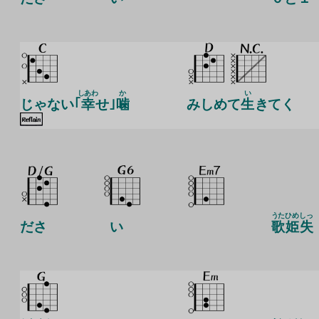
しあわ
か
い
じゃない｢
幸
せ｣
噛
みしめて
生
きてく
うた
ひめ
しっ
ださ
い
歌
姫
失