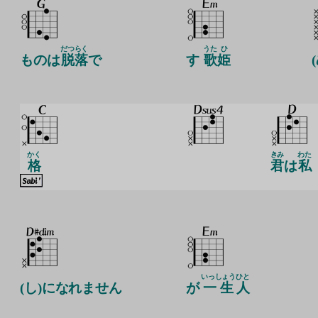
だつ
らく
うた
ひ
ものは
脱
落
で
す
歌
姫
かく
きみ
わた
格
君
は
私
いっしょう
ひと
(し)になれません
が
一生
人