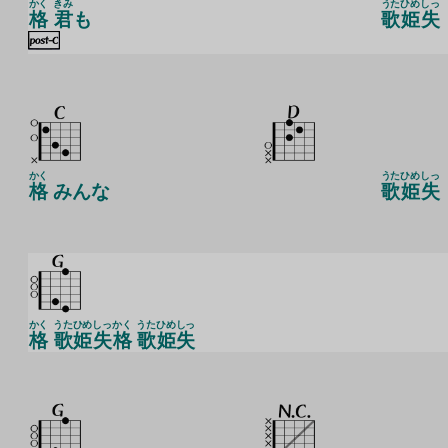
かく
きみ
うた
ひめ
しっ
格
君
も
歌
姫
失
かく
うた
ひめ
しっ
格
みんな
歌
姫
失
かく
うた
ひめ
しっ
かく
うた
ひめ
しっ
格
歌
姫
失
格
歌
姫
失