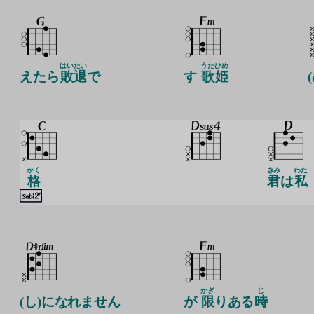
はい
たい
うた
ひめ
えたら
敗
退
で
す
歌
姫
かく
きみ
わた
格
君
は
私
かぎ
じ
(し)になれません
が
限
りある
時