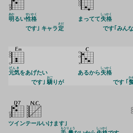
あか
せいかく
しっ
かく
明
るい
性格
まってて
失
格
さだ
です｣ キャラ
定
です｢みん
げんき
しっ
かく
元気
をあげたい
あるから
失
格
おご
か
です｣
驕
りが
です ｢
ツインテールいけます｣
もう
りょう
しっ
かく
毛
量
ないから
失
格
です