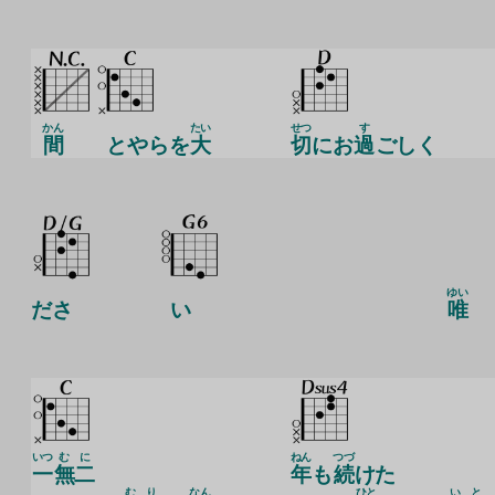
かん
たい
せつ
す
間
とやらを
大
切
にお
過
ごしく
ゆい
ださ
い
唯
いつ
む
に
ねん
つづ
一
無
二
年
も
続
けた
む
り
なん
ひと
い
と