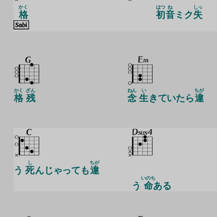
かく
はつ
ね
しっ
格
初
音
ミク
失
かく
ざん
ねん
い
ちが
格
残
念
生
きていたら
違
し
ちが
う
死
んじゃっても
違
いのち
う
命
ある