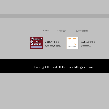
JASRAC許諾番号:
NexTone許諾番号:
9036070002Y38026
ID000009113
Copyright © Chord Of The Rinne All rights Reserved.