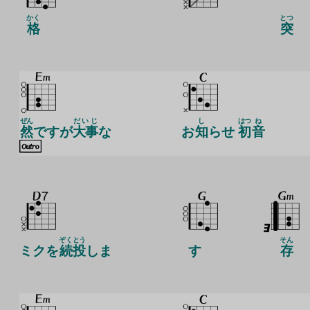
かく
とつ
格
突
ぜん
だいじ
し
はつ
ね
然
ですが
大事
な
お
知
らせ
初
音
ぞく
とう
そん
ミクを
続
投
しま
す
存