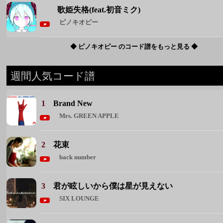
1
Brand New
Mrs. GREEN APPLE
2
花束
back number
3
君が眩しいから僕は星が見えない
SIX LOUNGE
4
恋人ごっこ
マカロニえんぴつ
5
雪月花
ヤングスキニー