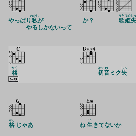
わたし
うた
ひめ
し
やっぱり
私
が
か？
歌
姫
やるしかないって
かく
はつ
ね
しっ
格
初
音
ミク
失
かく
い
格
じゃあ
ね
生
きてないか