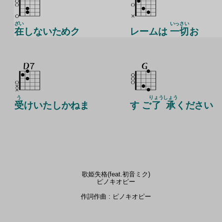
ざい
いっさい
在
しないためク
レームは
一切
お
う
りょう
しょう
受
けいたしかねま
す ご
了
承
ください
歌姫失格(feat.初音ミク)
ピノキオピー
作詞作曲 : ピノキオピー