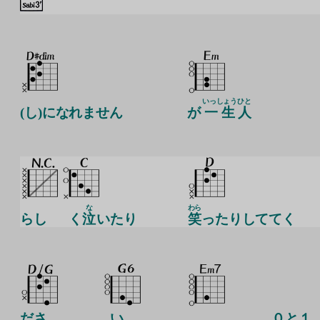
いっしょう
ひと
(し)になれません
が
一生
人
な
わら
らし
く
泣
いたり
笑
ったりしててく
ださ
い
０と１