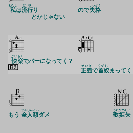
わたし
はや
しっ
かく
私
は
流行
り
ので
失
格
とかじゃない
かい
らく
快
楽
でパーになってく？
せいぎ
くび
し
正義
で
首
絞
まってく
ぜん
じんるい
うた
ひめ
しっ
もう
全
人類
ダメ
歌
姫
失