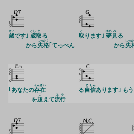
さい
とし
と
と
ゆめ
み
歳
です｣
歳
取
る
取
ります｣
夢
見
る
しっ
かく
しっ
か
から
失
格
｢てっぺん
から
失
そん
ざい
じ
しん
｢あなたの
存
在
る
自
信
あります｣ もう
こ
はや
を
超
えて
流行