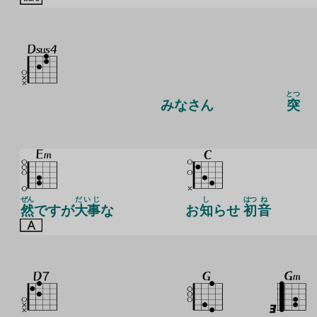
とつ
みなさん
突
ぜん
だいじ
し
はつ
ね
然
ですが
大事
な
お
知
らせ
初
音