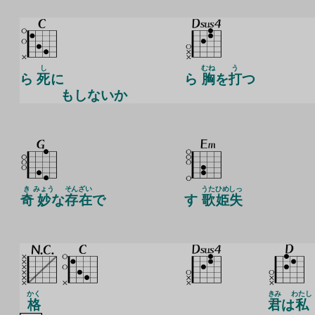
し
むね
う
ら
死
に
ら
胸
を
打
つ
もしないか
き
みょう
そん
ざい
うた
ひめ
しっ
奇
妙
な
存
在
で
す
歌
姫
失
かく
きみ
わたし
格
君
は
私