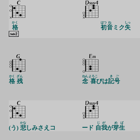
かく
はつ
ね
しっ
格
初
音
ミク
失
かく
ざん
ねん
よろこ
き
ご
格
残
念
喜
びは
記
号
かな
じが
め
ば
(う)
悲
しみさえコ
ード
自我
が
芽
生