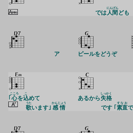
にんげん
では
人間
ども
ア
ピールをどうぞ
こころ
こ
しっ
かく
｢
心
を
込
めて
あるから
失
格
うた
かんじょう
すなお
歌
います｣
感情
です ｢
素直