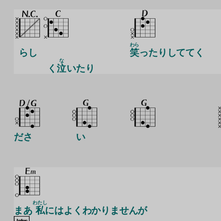
わら
らし
笑
ったりしててく
な
く
泣
いたり
ださ
い
わたし
まあ
私
にはよくわかりませんが