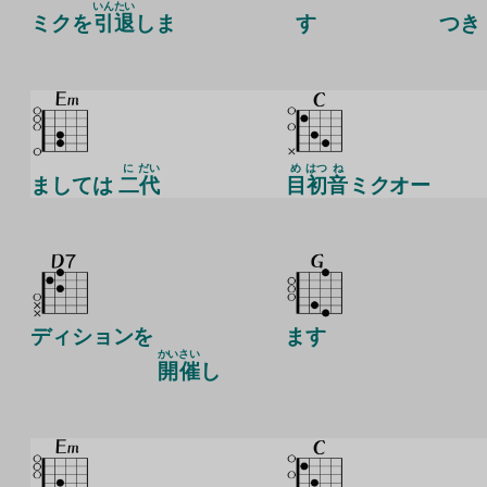
いん
たい
ミクを
引
退
しま
す
つき
に
だい
め
はつ
ね
ましては
二
代
目
初
音
ミクオー
ディションを
ます
かい
さい
開
催
し