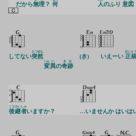
だから
無
理
？
何
人
のふり
意
図
とつぜん
せい
と
してない
突然
(き)
いえーい
正
へん
い
き
せ
変
異
の
奇
跡
こう
けい
しゃ
後
継
者
いますか？
…いませんか はいは