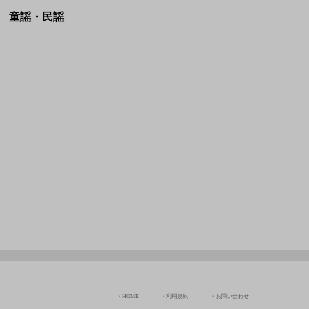
HOME
利用規約
お問い合わせ
JASRAC許諾番号:
NexTone許諾番号:
9036070002Y38026
ID000009113
Copyright © Chord Of The Rinne All rights Reserved.