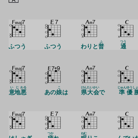
ふ
つう
ふつう
ふつう
わりと
普
通
いじ
わる
こ
けん
たい
かい
じゅん
ゆう
し
意地
悪
あの
娘
は
県
大
会
で
準
優
つか
ねむ