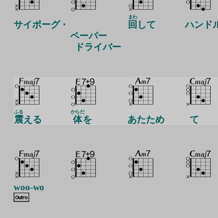
まわ
サイボーグ・
回
して
ハンド
ペーパー
ドライバー
ふる
からだ
震
える
体
を
あたため
て
woo-wo