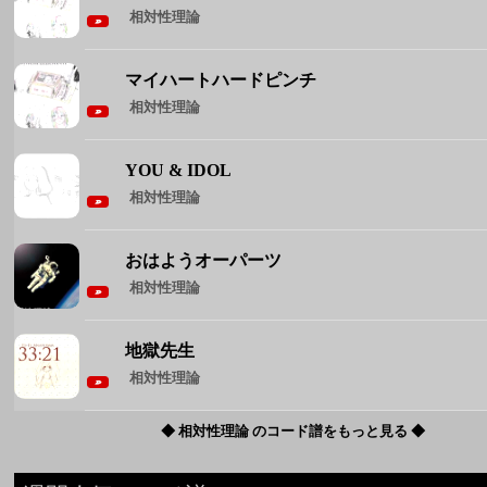
YOU & IDOL
相対性理論
おはようオーパーツ
相対性理論
地獄先生
相対性理論
◆ 相対性理論 のコード譜をもっと見る ◆
週間人気コード譜
1
Brand New
Mrs. GREEN APPLE
2
花束