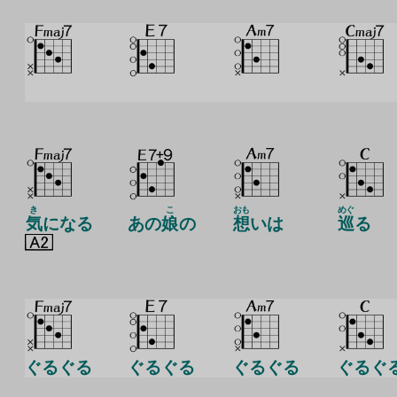
き
こ
おも
めぐ
気
になる
あの
娘
の
想
いは
巡
る
ぐるぐる
ぐるぐる
ぐるぐる
ぐるぐ