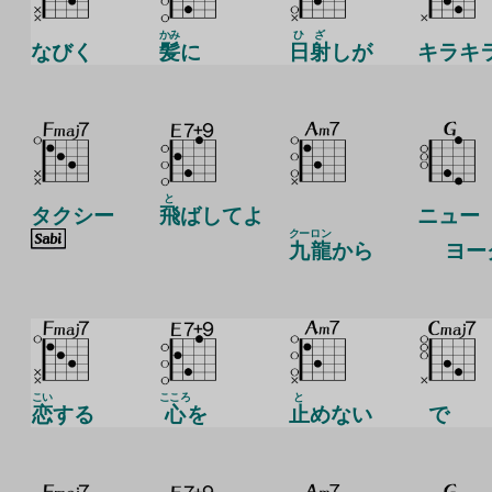
かみ
ひ
ざ
なびく
髪
に
日
射
しが
キラキ
と
タクシー
飛
ばしてよ
ニュー
クー
ロン
九
龍
から
ヨー
こい
こころ
と
恋
する
心
を
止
めない
で