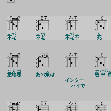
ふ
ろう
ふ
ろう
ふ
ろう
ふ
し
不
老
不
老
不
老
不
死
いじ
わる
こ
ねっ
ちゅう
し
意地
悪
あの
娘
は
熱
中
インター
ハイで