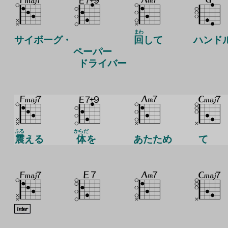
まわ
サイボーグ・
回
して
ハンド
ペーパー
ドライバー
ふる
からだ
震
える
体
を
あたため
て