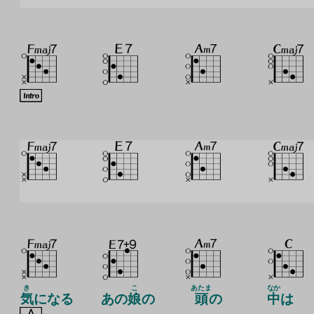
き
こ
あたま
なか
気
になる
あの
娘
の
頭
の
中
は