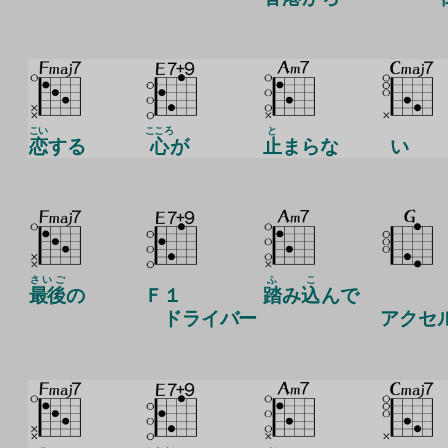
こい
こころ
と
恋
する
心
が
止
まらな
い
さいご
ふ
こ
最後
の
Ｆ１
踏
み
込
んで
ドライバー
アクセ