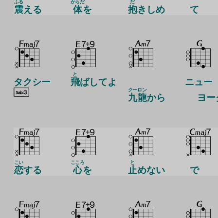
ふる
からだ
だ
震
える
体
を
抱
きしめ
て
と
タクシー
飛
ばしてよ
ニュー
クー
ロン
九
龍
から
ヨー
こい
こころ
と
恋
する
心
を
止
めない
で