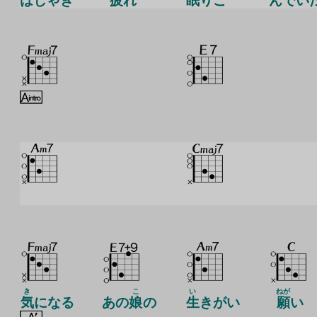
はしゃぎ
疲
れ
眠
りこ
んでい
き
こ
い
ねが
気
になる
あの
娘
の
生
きがい
願
い