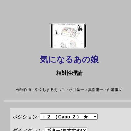
気になるあの娘
相対性理論
作詞作曲 : やくしまるえつこ・永井聖一・真部脩一・西浦謙助
ポジション:
ダイアグラム: