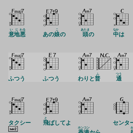
いじ
わる
こ
あたま
なか
意地
悪
あの
娘
の
頭
の
中
は
ふ
つう
ふつう
ふつう
わりと
普
通
と
タクシー
飛
ばしてよ
センタ
ホンコン
香港
から