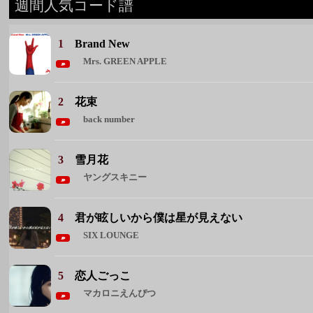
back number
3
雪月花
ヤングスキニー
4
君が眩しいから僕は星が見えない
SIX LOUNGE
5
恋人ごっこ
マカロニえんぴつ
◆ 週間人気コード譜をもっと見る ◆
週間人気アーティスト
1 Mrs. GREEN APPLE