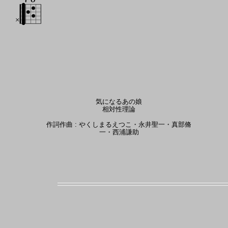
気になるあの娘
相対性理論
作詞作曲 : やくしまるえつこ・永井聖一・真部脩
一・西浦謙助