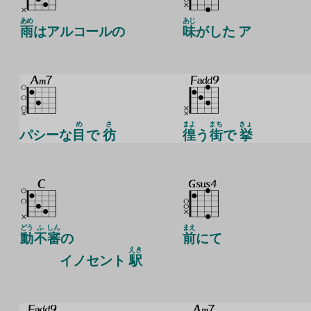
あめ
あじ
雨
はアルコールの
味
がした ア
め
さ
まよ
まち
きょ
パシーな
目
で
彷
徨
う
街
で
挙
どう
ふ
しん
まえ
動
不
審
の
前
にて
えき
イノセント
駅