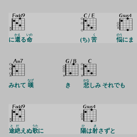
かえ
いの
く
のう
に
還
る
命
(ち)
苦
悩
にま
なげ
かな
みれて
嘆
き
悲
しみ それでも
と
だ
うた
ひ
さ
途
絶
えぬ
歌
に
陽
は
射
さずと