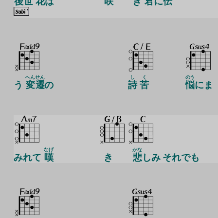
後
世
花
は
咲
き
君
に
伝
へん
せん
し
く
のう
う
変
遷
の
詩
苦
悩
にま
なげ
かな
みれて
嘆
き
悲
しみ それでも