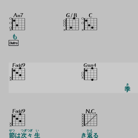
も
き
季
せつ
つぎ
つぎ
い
かえ
節
は
次
々
生
き
返
る