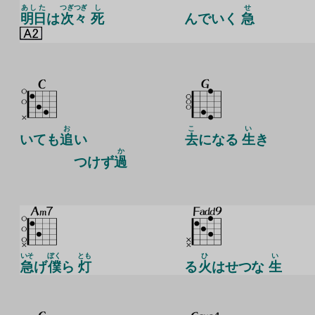
あした
つぎ
つぎ
し
せ
明日
は
次
々
死
んでいく
急
お
こ
い
いても
追
い
去
になる
生
き
か
つけず
過
いそ
ぼく
とも
ひ
い
急
げ
僕
ら
灯
る
火
はせつな
生