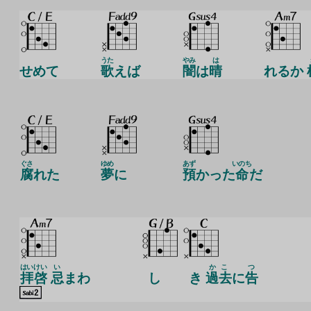
うた
やみ
は
せめて
歌
えば
闇
は
晴
れるか
ぐさ
ゆめ
あず
いのち
腐
れた
夢
に
預
かった
命
だ
はい
けい
い
かこ
つ
拝
啓
忌
まわ
し
き
過去
に
告