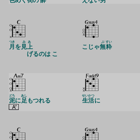
色
めく
街
の
酔
えない
男
つき
みあ
ぶ
すい
月
を
見上
こじゃ
無
粋
げるのは こ
どろ
あし
せいかつ
泥
に
足
もつれる
生活
に