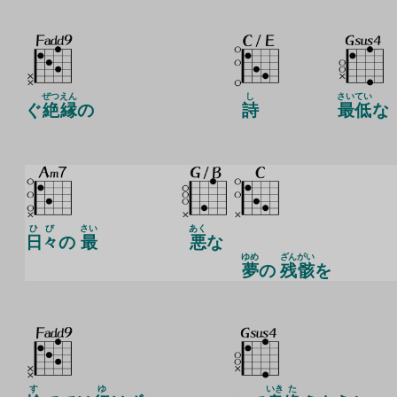
ぜつ
えん
し
さいてい
ぐ
絶
縁
の
詩
最低
な
ひび
さい
あく
日々
の
最
悪
な
ゆめ
ざん
がい
夢
の
残
骸
を
す
ゆ
いき
た