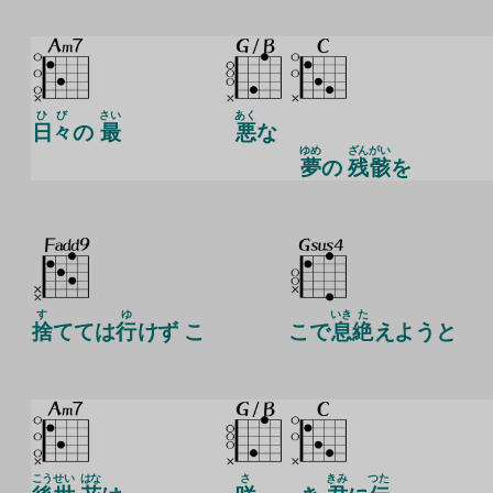
ひび
さい
あく
日々
の
最
悪
な
ゆめ
ざん
がい
夢
の
残
骸
を
す
ゆ
いき
た
捨
てては
行
けず こ
こで
息
絶
えようと
こう
せい
はな
さ
きみ
つた