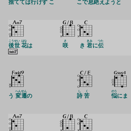
捨
てては
行
けず こ
こで
息
絶
えようと
こう
せい
はな
さ
きみ
つた
後
世
花
は
咲
き
君
に
伝
へん
せん
し
く
のう
う
変
遷
の
詩
苦
悩
にま