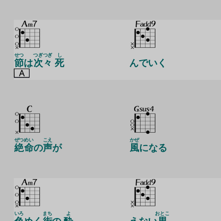
せつ
つぎ
つぎ
し
節
は
次
々
死
んでいく
ぜつ
めい
こえ
かぜ
絶
命
の
声
が
風
になる
いろ
まち
よ
おとこ