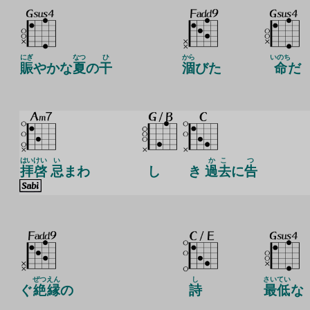
にぎ
なつ
ひ
から
いのち
賑
やかな
夏
の
干
涸
びた
命
だ
はい
けい
い
かこ
つ
拝
啓
忌
まわ
し
き
過去
に
告
ぜつ
えん
し
さいてい
ぐ
絶
縁
の
詩
最低
な