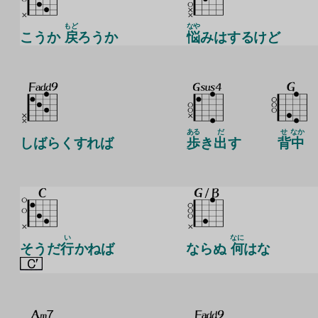
もど
なや
こうか
戻
ろうか
悩
みはするけど
ある
だ
せ
なか
しばらくすれば
歩
き
出
す
背
中
い
なに
そうだ
行
かねば
ならぬ
何
はな