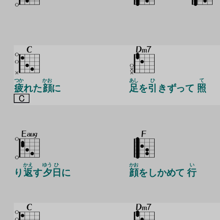
つか
かお
あし
ひ
て
疲
れた
顔
に
足
を
引
きずって
照
かえ
ゆう
ひ
かお
い
り
返
す
夕
日
に
顔
をしかめて
行