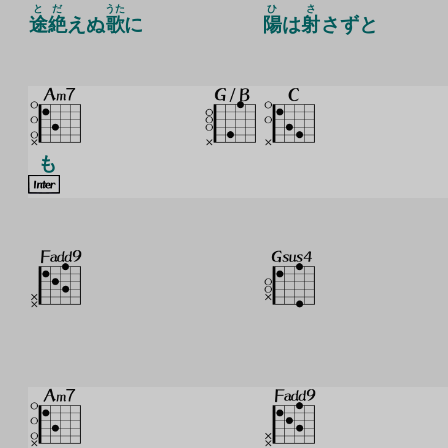
と
だ
うた
ひ
さ
途
絶
えぬ
歌
に
陽
は
射
さずと
も