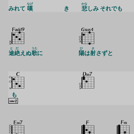
なげ
かな
みれて
嘆
き
悲
しみ それでも
と
だ
うた
ひ
さ
途
絶
えぬ
歌
に
陽
は
射
さずと
も