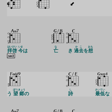
はい
けい
いま
な
かこ
おも
拝
啓
今
は
亡
き
過去
を
想
ぼう
きょう
し
さいてい
う
望
郷
の
詩
最低
な