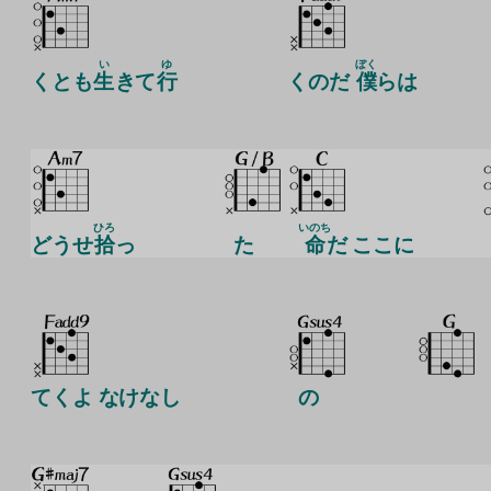
い
ゆ
ぼく
くとも
生
きて
行
くのだ
僕
らは
ひろ
いのち
どうせ
拾
っ
た
命
だ ここに
てくよ なけなし
の