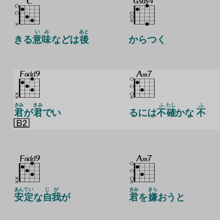
い
み
あと
きる
意
味
などは
後
からつく
きみ
きみ
ふ
たし
ふ
君
が
君
でい
るには
不
確
かな
不
あん
てい
じが
きみ
きら
安
定
な
自我
が
君
を
嫌
おうと