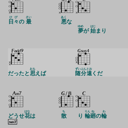
ひび
さい
あく
日々
の
最
悪
な
ゆめ
はじ
夢
が
始
まり
おも
ずい
ぶん
とお
だったと
思
えば
随
分
遠
くだ
はな
ち
りん
ね
わ
どうせ
花
は
散
り
輪
廻
の
輪