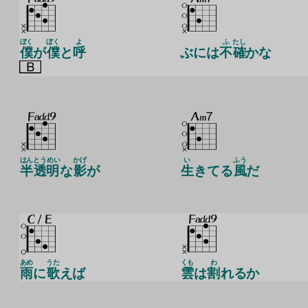
ぼく
ぼく
よ
ふ
たし
僕
が
僕
と
呼
ぶには
不
確
かな
はん
とうめい
かげ
い
ふう
半
透明
な
影
が
生
きてる
風
だ
あめ
うた
くも
わ
雨
に
歌
えば
雲
は
割
れるか