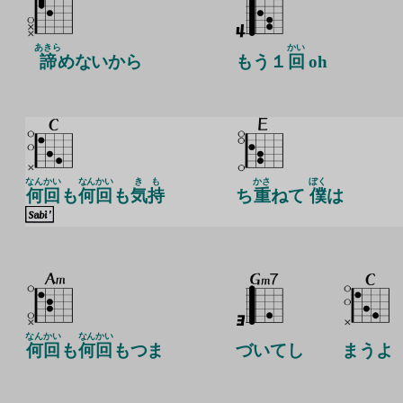
あきら
かい
諦
めないから
もう１
回
oh
なんかい
なんかい
き
も
かさ
ぼく
何回
も
何回
も
気
持
ち
重
ねて
僕
は
なんかい
なんかい
何回
も
何回
もつま
づいてし
まうよ