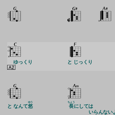
ゆっくり
と じっくり
ゆう
ちょう
と なんて
悠
長
にしては
いらんない