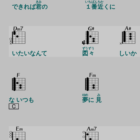
きみ
いちばん
ちか
できれば
君
の
１番
近
くに
ずう
ずう
いたいなんて
図
々
しいか
ゆめ
み
な いつも
夢
に
見