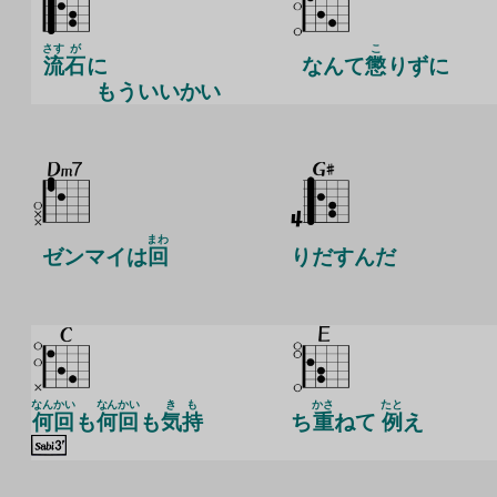
さす
が
こ
流
石
に
なんて
懲
りずに
もういいかい
まわ
ゼンマイは
回
りだすんだ
なんかい
なんかい
き
も
かさ
たと
何回
も
何回
も
気
持
ち
重
ねて
例
え