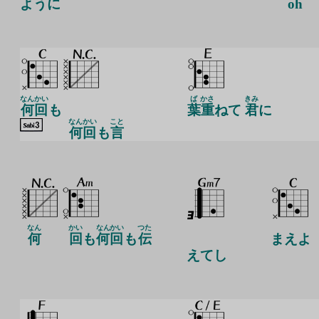
ように
oh
なんかい
ば
かさ
きみ
何回
も
葉
重
ねて
君
に
なんかい
こと
何回
も
言
なん
かい
なんかい
つた
何
回
も
何回
も
伝
まえよ
えてし