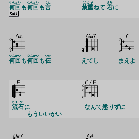
なんかい
なんかい
こと
ば
かさ
きみ
何回
も
何回
も
言
葉
重
ねて
君
に
なんかい
なんかい
つた
何回
も
何回
も
伝
えてし
まえよ
さす
が
こ
流
石
に
なんて
懲
りずに
もういいかい