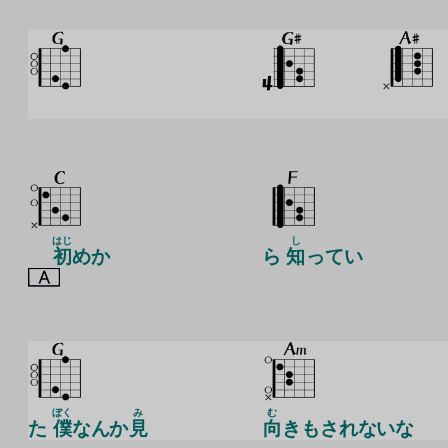
はじ
し
初
めか
ら
知
ってい
ぼく
み
む
た
僕
なんか
見
向
きもされないな