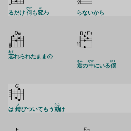
なに
か
るだけ
何
も
変
わ
らないから
わす
忘
れられたままの
きみ
なか
ぼく
君
の
中
にいる
僕
さ
うご
は
錆
びついてもう
動
け