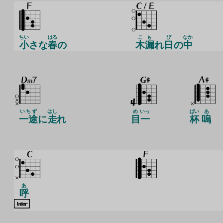
ちい
はる
こも
び
なか
小
さな
春
の
木漏
れ
日
の
中
いちず
はし
め
いっ
ぱい
あ
一途
に
走
れ
目
一
杯
嗚
あ
呼