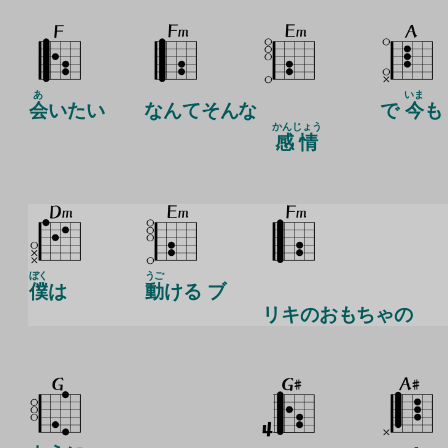
あ
いま
会
いたい
なんてそんな
で
今
も
かんじょう
感情
ぼく
うご
僕
は
動
ける ブ
リキのおもちゃの