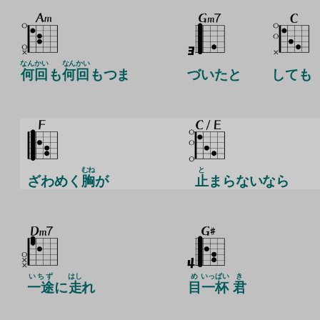
なんかい
なんかい
何回
も
何回
もつま
づいたと
しても
むね
と
ざわめく
胸
が
止
まらないなら
いちず
はし
め
いっぱい
き
一途
に
走
れ
目
一杯
君