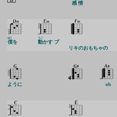
感情
ぼく
うご
僕
を
動
かす ブ
リキのおもちゃの
ように
oh