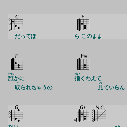
だってほ
ら このまま
だれ
ゆび
誰
かに
指
くわえて
と
み
取
られちゃうの
見
ていらん
ない
oh