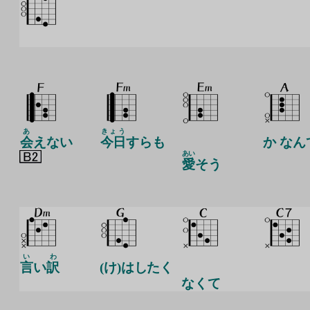
あ
きょう
会
えない
今日
すらも
か なん
あい
愛
そう
い
わ
言
い
訳
(け)はしたく
なくて