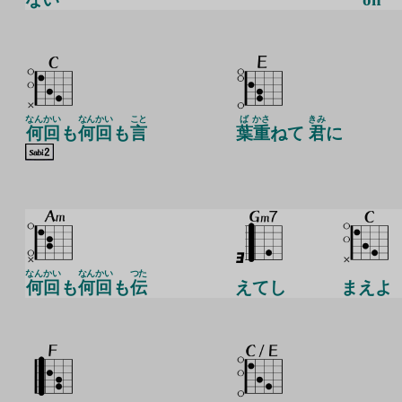
なんかい
なんかい
こと
ば
かさ
きみ
何回
も
何回
も
言
葉
重
ねて
君
に
なんかい
なんかい
つた
何回
も
何回
も
伝
えてし
まえよ