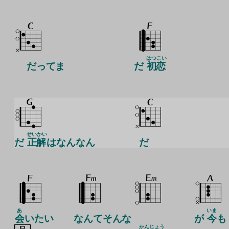
はつこい
だってま
だ
初恋
せいかい
だ
正解
はなんなん
だ
あ
いま
会
いたい
なんてそんな
が
今
も
かんじょう