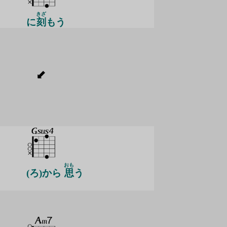
きざ
に
刻
もう
おも
(ろ)から
思
う