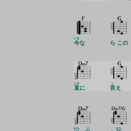
いま
今
な
ら この
じき
い
直
に
言
え
みち
さ
はな