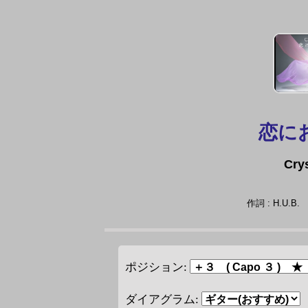
恋に
Cry
作詞 : H.U.
ポジション:
ダイアグラム: