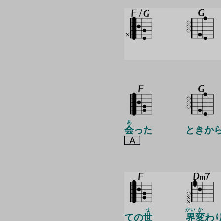
あ
会
った
ときか
せ
かい
か
ての
世
界
変
わ