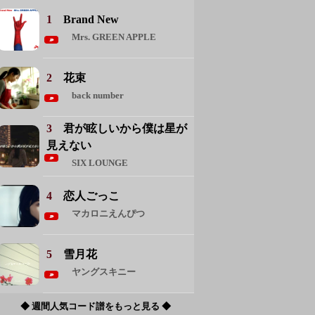
1
Brand New
Mrs. GREEN APPLE
2
花束
back number
3
君が眩しいから僕は星が
見えない
SIX LOUNGE
4
恋人ごっこ
マカロニえんぴつ
5
雪月花
ヤングスキニー
◆ 週間人気コード譜をもっと見る ◆