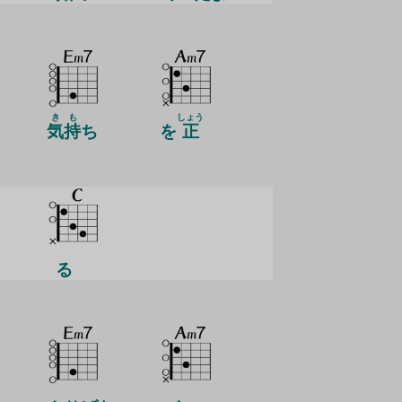
き
も
しょう
気
持
ち
を
正
る