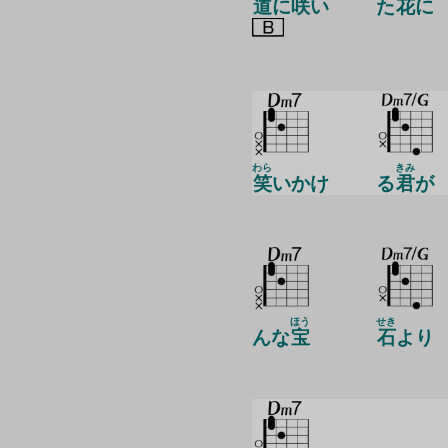
道
に
咲
い
た
花
に
わら
きみ
笑
いかけ
る
君
が
ほう
せき
んな
宝
石
より