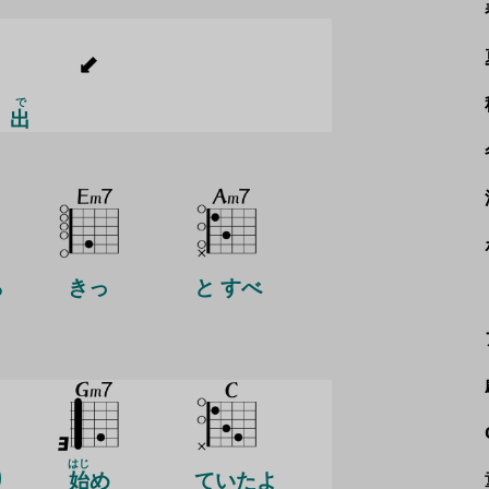
で
出
ら
きっ
と すべ
はじ
り
始
め
ていたよ