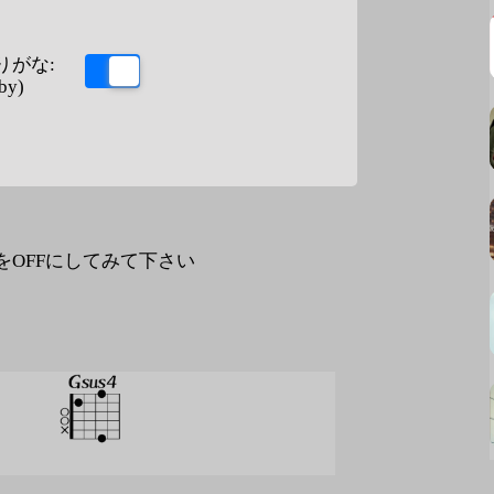
りがな:
by)
なをOFFにしてみて下さい