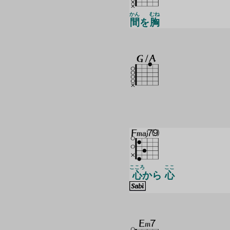
かん
むね
間
を
胸
こころ
ここ
心
から
心