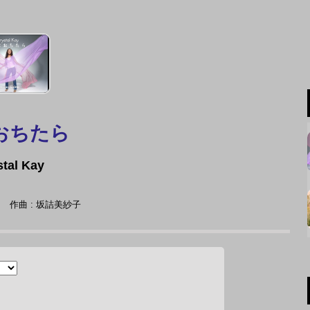
おちたら
stal Kay
B.
作曲 : 坂詰美紗子