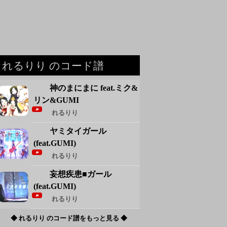
れるりり のコード譜
神のまにまに feat.ミク&
リン&GUMI
れるりり
ヤミタイガール
(feat.GUMI)
れるりり
妄想疾患■ガール
(feat.GUMI)
れるりり
◆ れるりり のコード譜をもっと見る ◆