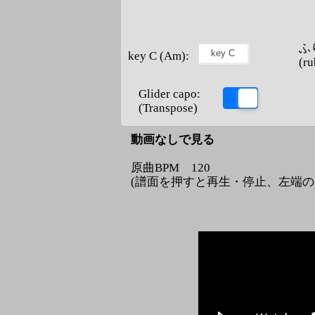
ふ
key C (Am):
(ru
Glider capo:
(Transpose)
動画なしで見る
原曲BPM 120
(譜面を押すと再生・停止、左端のコ