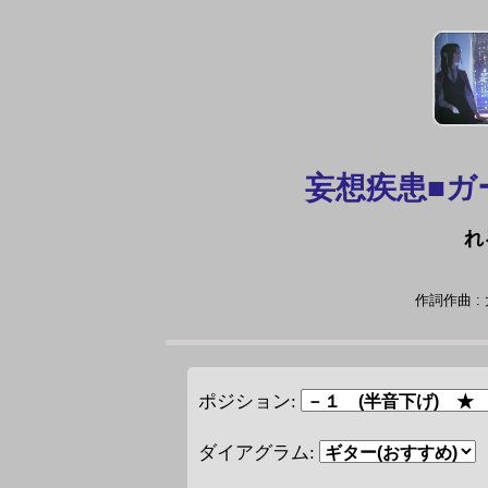
妄想疾患■ガール
れ
作詞作曲 :
ポジション:
ダイアグラム: