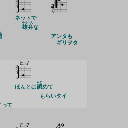
ネットで
ゆう
べん
雄
弁
な
い
開
ア
ンタも
ギリヲタ
みと
ほんとは
認
めて
もらいタイ
イって