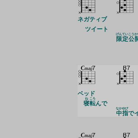
ネガティブ
ツイート
げん
てい
こう
か
限
定
公
ベッド
ね
ころ
寝
転
んで
なか
ゆび
中
指
で