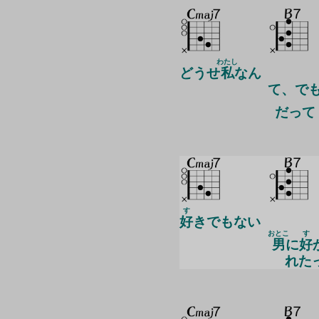
わたし
どうせ
私
なん
て、で
だって
す
好
きでもない
おとこ
す
男
に
好
れた