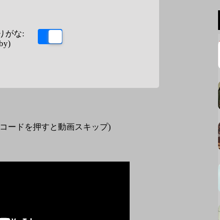
りがな:
by)
ードを押すと動画スキップ)