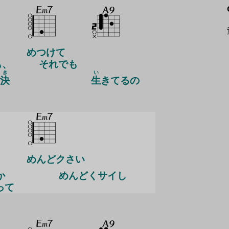
めつけて
も、
それでも
き
い
決
生
きてるの
めんどクさい
か
め
んどくサイし
って