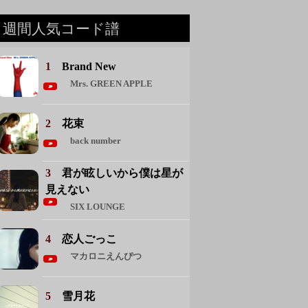
週間人気コード譜
1
Brand New
Mrs. GREEN APPLE
2
花束
back number
3
君が眩しいから僕は星が
見えない
SIX LOUNGE
4
恋人ごっこ
マカロニえんぴつ
5
雪月花