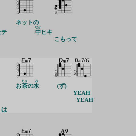
ネットの
なか
セテ
中
ヒキ
こもって
ちゃ
み
お
茶
の
水
(ず)
YEAH
YEAH
は