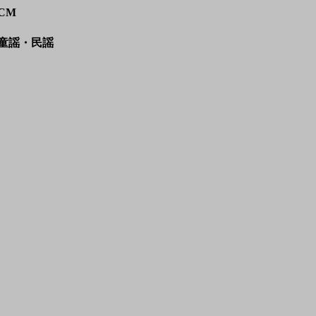
CM
童謡・民謡