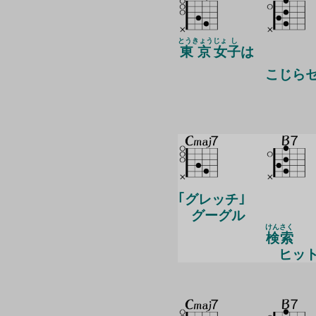
とうきょう
じょ
し
東京
女
子
は
こ
じら
｢グレッチ｣
グーグル
けん
さく
検
索
ヒット