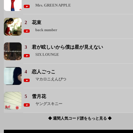
Mrs. GREEN APPLE
2
花束
back number
3
君が眩しいから僕は星が見えない
SIX LOUNGE
4
恋人ごっこ
マカロニえんぴつ
5
雪月花
ヤングスキニー
◆ 週間人気コード譜をもっと見る ◆