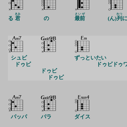
きみ
さいぜ
れつ
る
君
の
最前
(ん)
列
シュビ
ずっといたい
ドゥビ
ドゥビドゥ
ドゥビ
ドゥビ
パッパ
パラ
ダイス