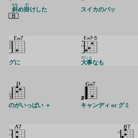
なな
が
斜
め
掛
けした
スイカのバッ
だいじ
グに
大事
なも
のがいっぱい ＋
キャンディ or グミ