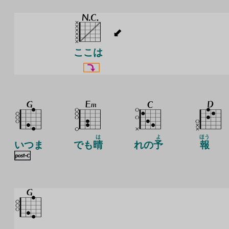
ここは
は
よ
ほう
いつま
でも
晴
れの
予
報