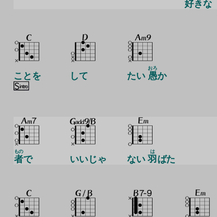
好
きな
おろ
ことを
して
たい
愚
か
もの
は
者
で
いいじゃ
ない
羽
ばた