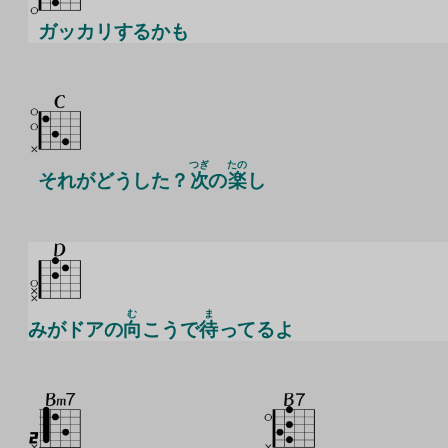
ガッカリするかも
つぎ
たの
それがどうした？
次
の
楽
し
む
ま
みがドアの
向
こうで
待
ってるよ