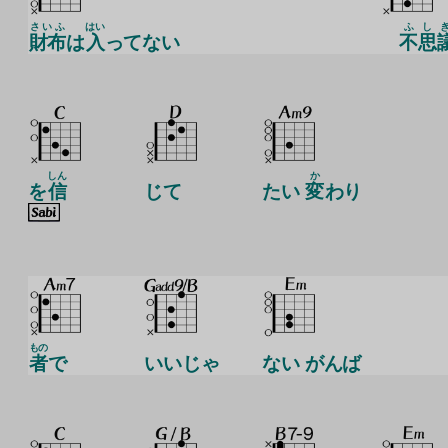
さいふ
はい
ふし
財布
は
入
ってない
不思
しん
か
を
信
じて
たい
変
わり
もの
者
で
いいじゃ
ない がんば