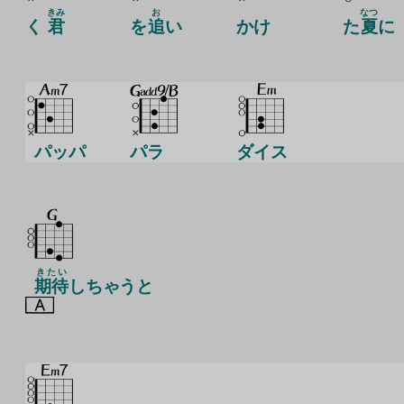
きみ
お
なつ
く
君
を
追
い
かけ
た
夏
に
パッパ
パラ
ダイス
きたい
期待
しちゃうと