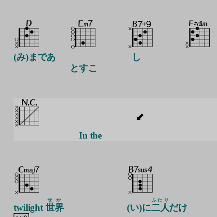
(み)まであ
し
とすこ
In the
せか
ふたり
twilight
世界
(い)に
二人
だけ