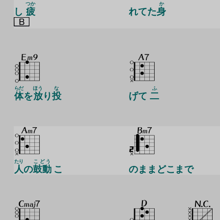
つか
か
し
疲
れてた
身
らだ
ほう
な
ふ
体
を
放
り
投
げて
二
たり
こどう
人
の
鼓動
こ
のままどこまで