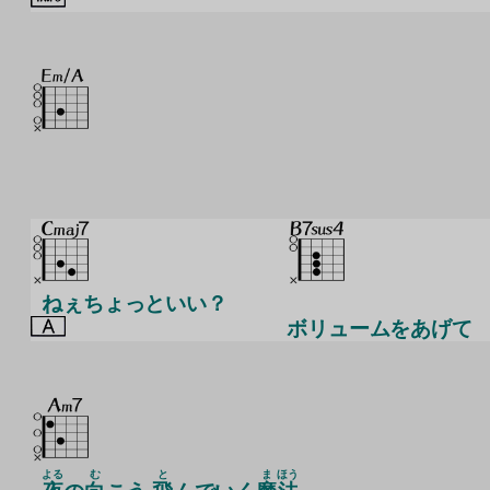
ねぇちょっといい？
ボリュームをあげて
よる
む
と
ま
ほう