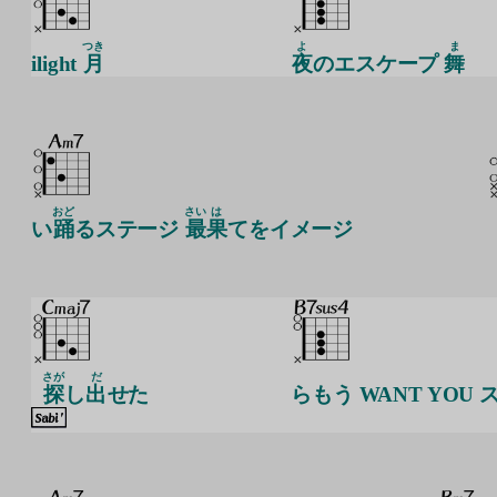
つき
よ
ま
ilight
月
夜
のエスケープ
舞
おど
さい
は
い
踊
るステージ
最
果
てをイメージ
さが
だ
探
し
出
せた
らもう WANT YOU 