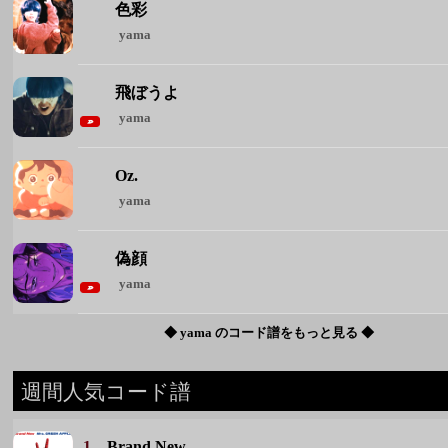
Oz.
yama
偽顔
yama
◆ yama のコード譜をもっと見る ◆
週間人気コード譜
1
Brand New
Mrs. GREEN APPLE
2
花束
back number