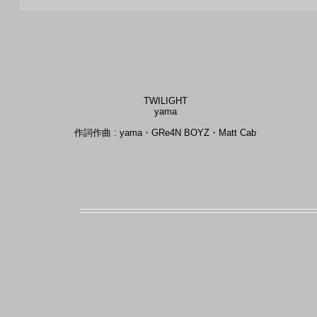
TWILIGHT
yama
作詞作曲 : yama・GRe4N BOYZ・Matt Cab