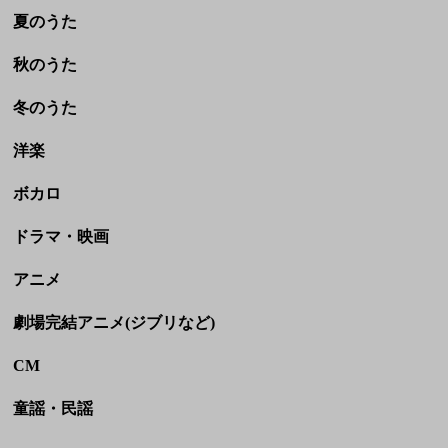
ボカロ
ドラマ・映画
アニメ
劇場完結アニメ(ジブリなど)
CM
童謡・民謡