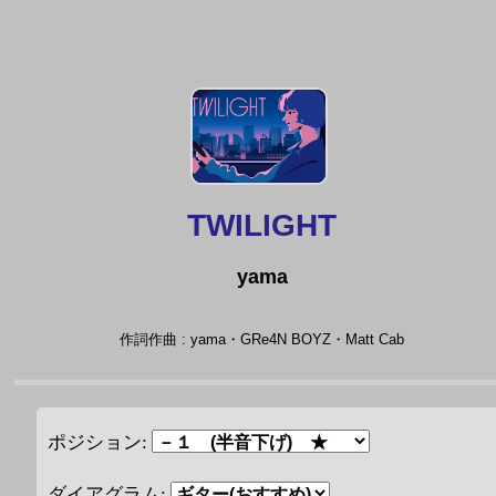
TWILIGHT
yama
作詞作曲 : yama・GRe4N BOYZ・Matt Cab
ポジション:
ダイアグラム: