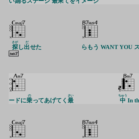
い
踊
るステージ
最
果
てをイメージ
さが
だ
探
し
出
せた
らもう WANT YOU 
の
さい
ちゅう
ードに
乗
ってあげてく
最
中
In t