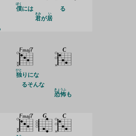
ぼく
僕
には
る
きみ
い
君
が
居
も
ひと
独
りにな
るそんな
きょうふ
恐怖
も