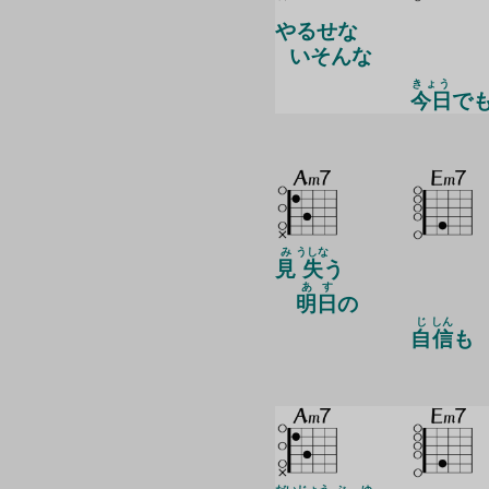
やるせな
いそんな
きょう
今日
で
み
うしな
見
失
う
あす
明日
の
じ
しん
自
信
も