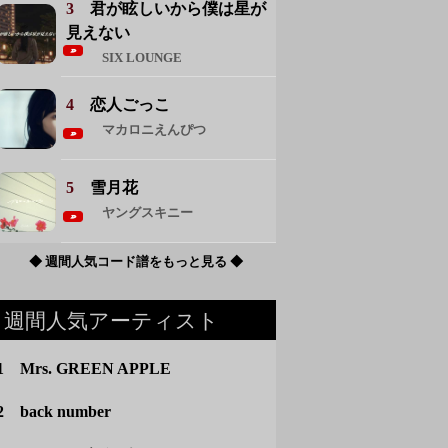
3
君が眩しいから僕は星が
見えない
SIX LOUNGE
4
恋人ごっこ
マカロニえんぴつ
5
雪月花
ヤングスキニー
◆ 週間人気コード譜をもっと見る ◆
週間人気アーティスト
1 Mrs. GREEN APPLE
2 back number