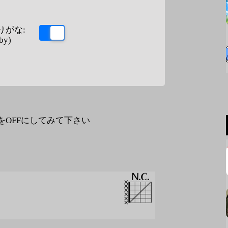
りがな:
by)
なをOFFにしてみて下さい