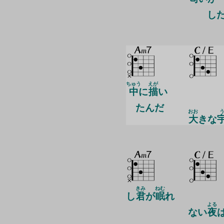
し
ちゅう
えが
中
に
描
い
たんだ
おお
大
きな
きみ
ねむ
し
君
が
眠
れ
よる
ない
夜