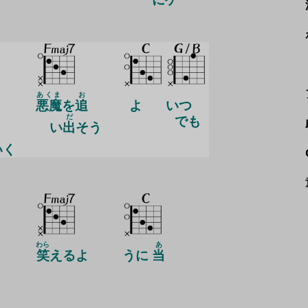
あくま
お
悪魔
を
追
よ
いつ
だ
でも
い
出
そう
いく
わら
あ
笑
えるよ
うに
当