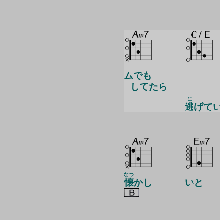
ムでも
してたら
に
逃
げて
なつ
懐
かし
いと