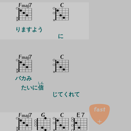
りますよう
に
バカみ
しん
たいに
信
じてくれて