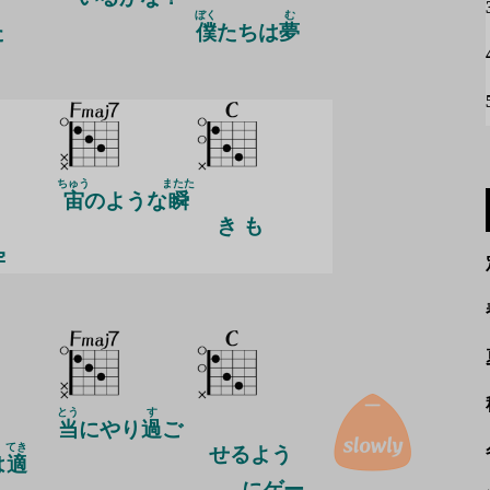
ぼく
む
た
僕
たちは
夢
ちゅう
またた
宙
のような
瞬
き も
う
宇
とう
す
当
にやり
過
ご
てき
せるよう
は
適
にゲー