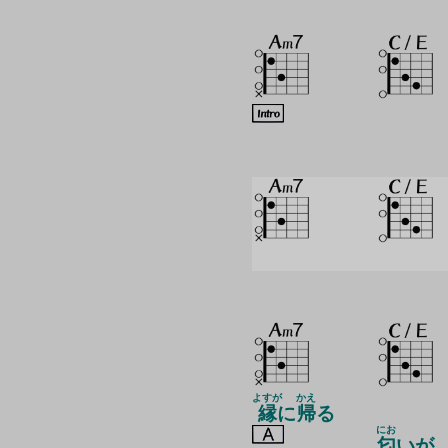
よすが
かえ
縁
に
帰
る
にお
匂
いが