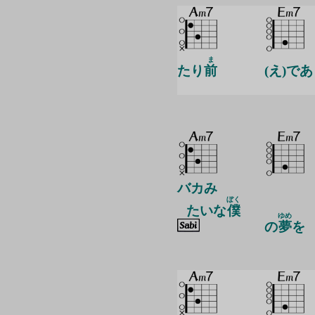
ま
たり
前
(え)であ
バカみ
ぼく
たいな
僕
ゆめ
の
夢
を