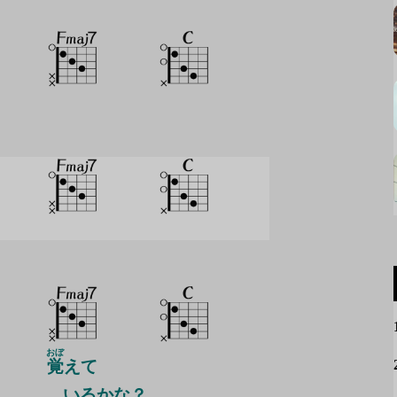
おぼ
覚
えて
いるかな？