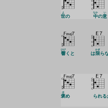
よ
なか
い
世
の
中
の
意
ひび
かぎ
響
くと
は
限
ら
ほ
褒
め
られる