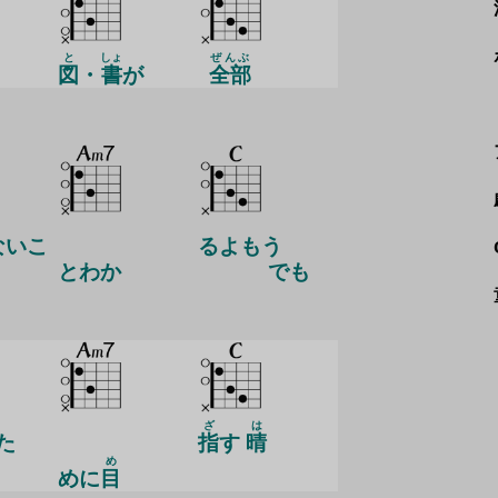
と
しょ
ぜんぶ
図
・
書
が
全部
ないこ
るよもう
とわか
でも
ざ
は
た
指
す
晴
め
めに
目