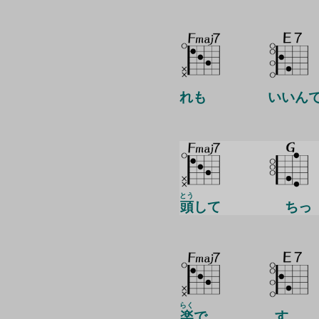
れも
いいん
とう
頭
して
ちっ
らく
楽
で
す