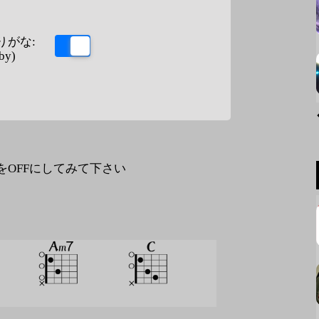
りがな:
by)
なをOFFにしてみて下さい