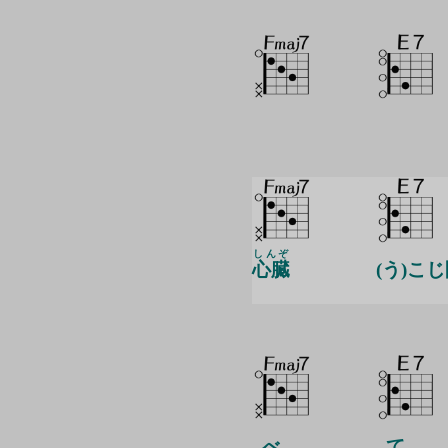
しんぞ
心臓
(う)こじ
べ
て