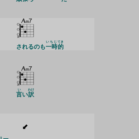
いちじ
てき
されるのも
一時
的
い
わけ
言
い
訳