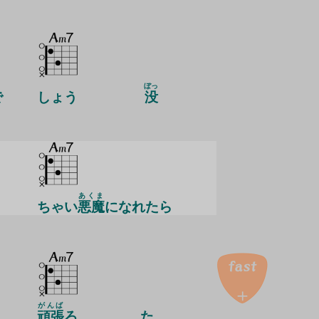
ぼっ
で
しょう
没
あくま
ちゃい
悪魔
になれたら
がんば
頑張
ろ
た