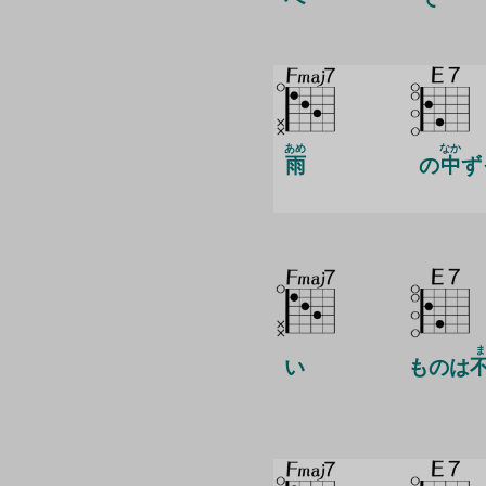
あめ
なか
雨
の
中
ず
い
ものは