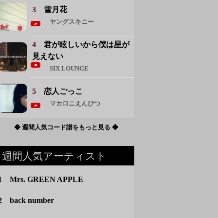
3
雪月花
ヤングスキニー
4
君が眩しいから僕は星が
見えない
SIX LOUNGE
5
恋人ごっこ
マカロニえんぴつ
◆ 週間人気コード譜をもっと見る ◆
週間人気アーティスト
1 Mrs. GREEN APPLE
2 back number