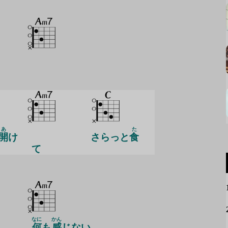
あ
た
開
け
さらっと
食
て
なに
かん
何
も
感
じない