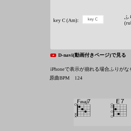
ふ
key C (Am):
(ru
D-navi(動画付きページ)で見る
iPhoneで表示が崩れる場合ふりが
原曲BPM 124