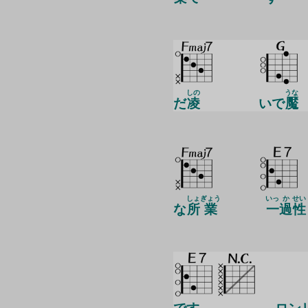
しの
うな
だ
凌
いで
魘
しょ
ぎょう
いっ
か
せい
な
所
業
一
過
性