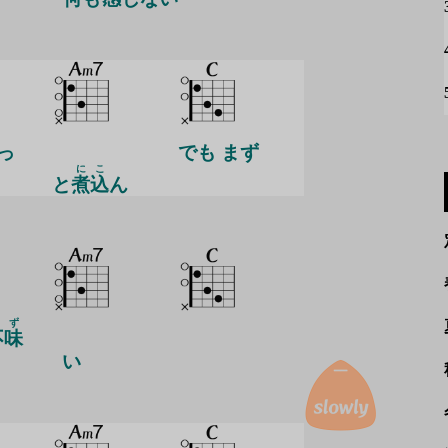
っ
でも まず
に
こ
と
煮
込
ん
まず
不味
い