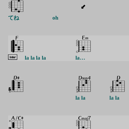
てね
oh
la la la la
la…
la la
la la