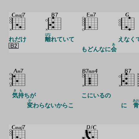
はな
れだけ
離
れていて
えなく
あ
もどんなに
会
き
も
気
持
ちが
こにいるの
か
あお
変
わらないからこ
に
青