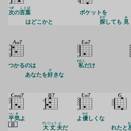
つぎ
ことば
次
の
言葉
ポケットを
さが
み
は
どこかと
探
しても
見
わたし
つかるのは
私
だけ
す
あなたを
好
きな
へい
き
やさ
平
気
よ
よ
優
しくな
だいじょう
ぶ
お
大丈
夫
だ
れたと