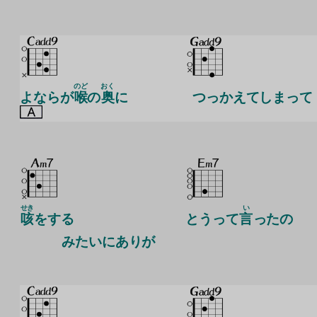
のど
おく
よならが
喉
の
奥
に
つっかえてしまって
せき
い
咳
をする
とうって
言
ったの
み
たいにありが