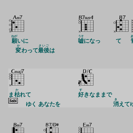
ねが
うそ
願
いに
嘘
になっ
て
か
さいご
変
わって
最後
は
か
す
ま
枯
れて
好
きなままで
き
ゆく
あなたを
消
えて