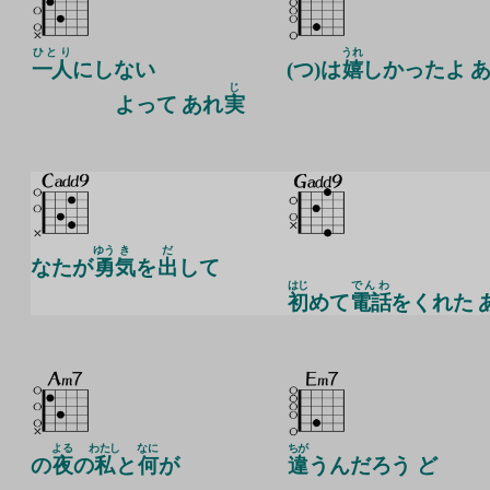
ひとり
うれ
一人
にしない
(つ)は
嬉
しかったよ 
じ
よって あれ
実
ゆう
き
だ
なたが
勇
気
を
出
して
はじ
でんわ
初
めて
電話
をくれた 
よる
わたし
なに
ちが
の
夜
の
私
と
何
が
違
うんだろう ど