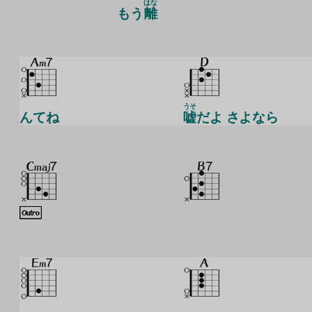
はな
もう
離
うそ
んてね
嘘
だよ さよなら