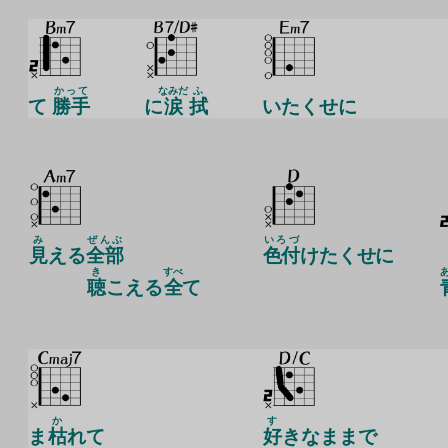
かって
なみだ
ふ
て
勝手
に
涙
拭
いたくせに
み
ぜんぶ
いろづ
見
える
全部
色付
けたくせに
き
すべ
聴
こえる
全
て
か
す
ま
枯
れて
好
きなままで