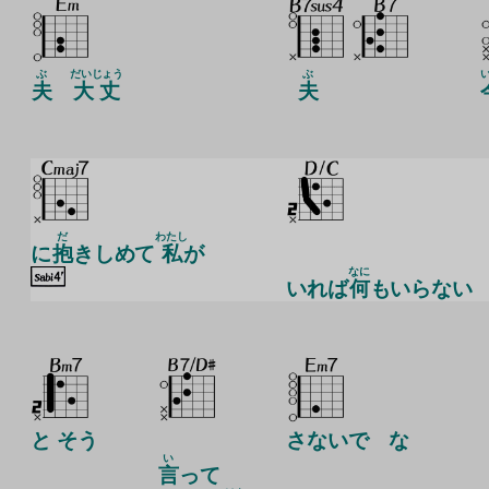
ぶ
だいじょう
ぶ
夫
大丈
夫
だ
わたし
に
抱
きしめて
私
が
なに
いれば
何
もいらない
と そう
さないで な
い
言
って