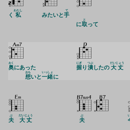
わたし
て
く
私
みたいと
手
と
に
取
って
おく
にぎ
つぶ
だいじょう
奥
にあった
握
り
潰
したの
大丈
おも
いっしょ
想
いと
一緒
に
ぶ
だいじょう
ぶ
夫
大丈
夫