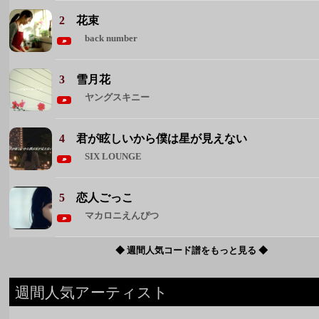
2
花束
back number
3
雪月花
ヤングスキニー
4
君が眩しいから僕は星が見えない
SIX LOUNGE
5
恋人ごっこ
マカロニえんぴつ
◆ 週間人気コード譜をもっと見る ◆
週間人気アーティスト