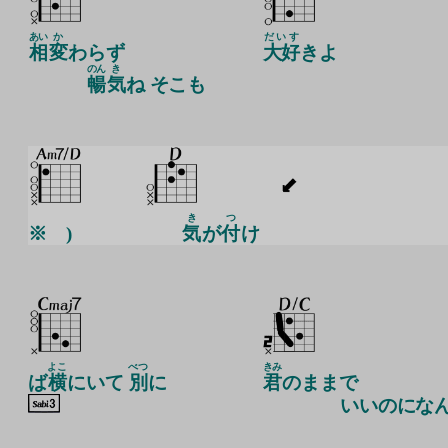
あい
か
だいす
相
変
わらず
大好
きよ
のん
き
暢
気
ね そこも
き
つ
※ )
気
が
付
け
よこ
べつ
きみ
ば
横
にいて
別
に
君
のままで
いいのにな