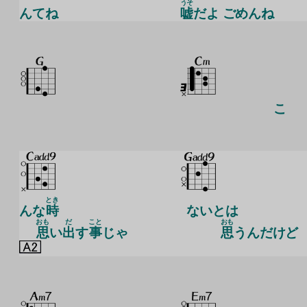
うそ
んてね
嘘
だよ ごめんね
こ
とき
んな
時
ないとは
おも
だ
こと
おも
思
い
出
す
事
じゃ
思
うんだけど