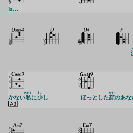
la…
わたし
すこ
かお
かない
私
に
少
し
ほっとした
顔
のあな