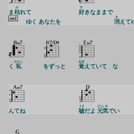
か
す
ま
枯
れて
好
きなままで
き
ゆく
あなたを
消
えて
わたし
おぼ
く
私
をずっと
覚
えていて な
うそ
げんき
んてね
嘘
だよ
元気
でい