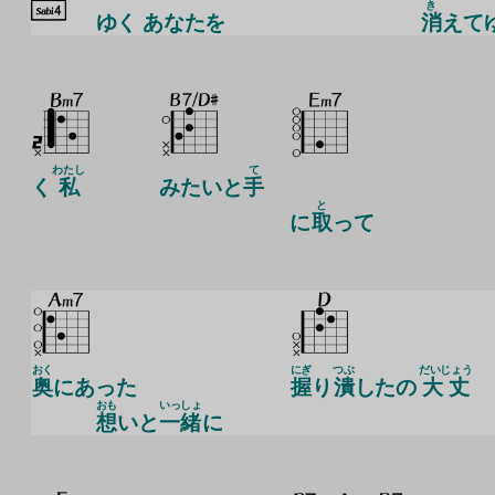
き
ゆく
あなたを
消
えて
わたし
て
く
私
みたいと
手
と
に
取
って
おく
にぎ
つぶ
だいじょう
奥
にあった
握
り
潰
したの
大丈
おも
いっしょ
想
いと
一緒
に