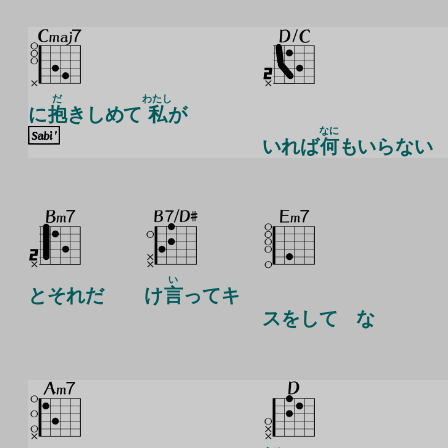
だ
わたし
に
抱
きしめて
私
が
なに
いれば
何
もいらない
い
とそれだ
け
言
ってキ
スをして な