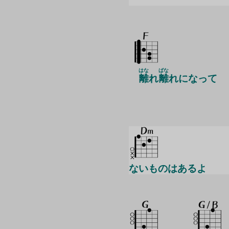
はな
ばな
離
れ
離
れになって
ないものはあるよ