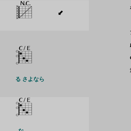
る さよなら
な