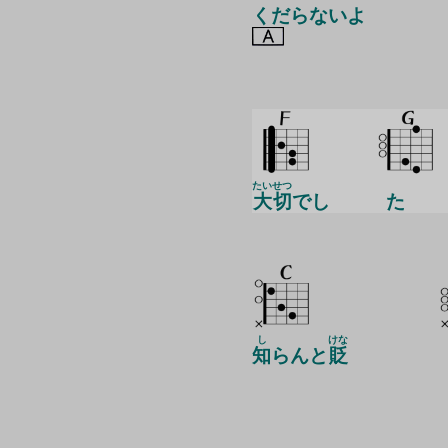
くだらないよ
たいせつ
大切
でし
た
し
けな
知
らんと
貶