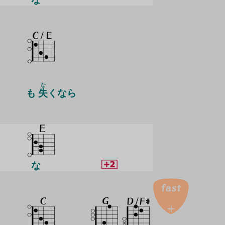
な
も
失
くなら
な