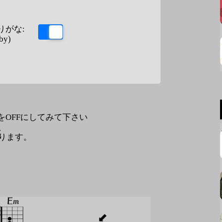
りがな:
by)
なをOFFにしてみて下さい
、
ります。