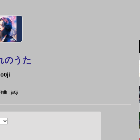
れのうた
jo0ji
 : jo0ji