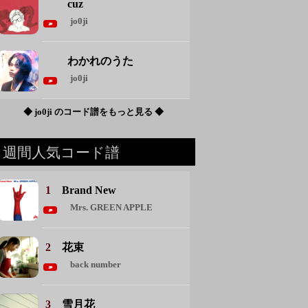
cuz
jo0ji
わかれのうた
jo0ji
◆ jo0ji のコード譜をもっと見る ◆
週間人気コード譜
1
Brand New
Mrs. GREEN APPLE
2
花束
back number
3
雪月花