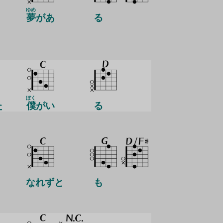
ゆめ
夢
があ
る
ぼく
た
僕
がい
る
なれずと
も