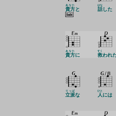
あなた
はな
貴方
と
話
した
あなた
すく
貴方
に
救
われ
りっぱ
ひと
立派
な
人
には