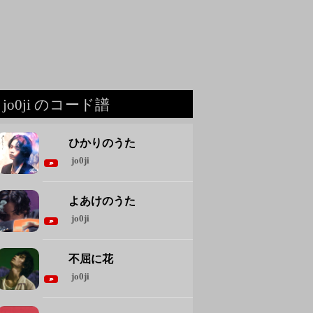
jo0ji のコード譜
ひかりのうた
jo0ji
よあけのうた
jo0ji
不屈に花
jo0ji