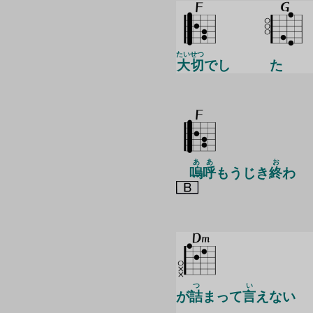
たいせつ
大切
でし
た
ああ
お
嗚呼
もうじき
終
わ
つ
い
が
詰
まって
言
えない