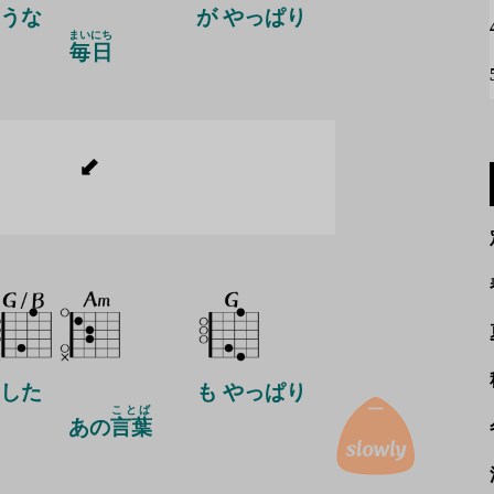
うな
が やっぱり
まいにち
毎日
した
も やっぱり
ことば
あの
言葉