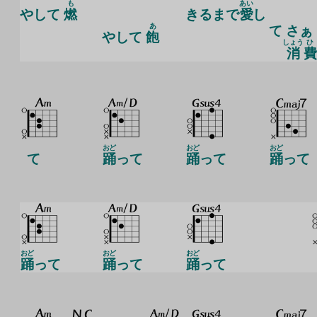
も
あい
やして
燃
きるまで
愛
し
あ
て さぁ
やして
飽
しょう
ひ
消
費
おど
おど
おど
て
踊
って
踊
って
踊
って
おど
おど
おど
踊
って
踊
って
踊
って