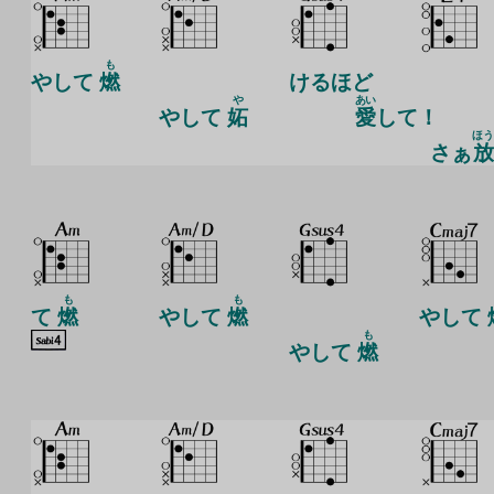
も
やして
燃
けるほど
や
あい
やして
妬
愛
して！
ほう
さぁ
放
も
も
て
燃
やして
燃
やして
も
やして
燃