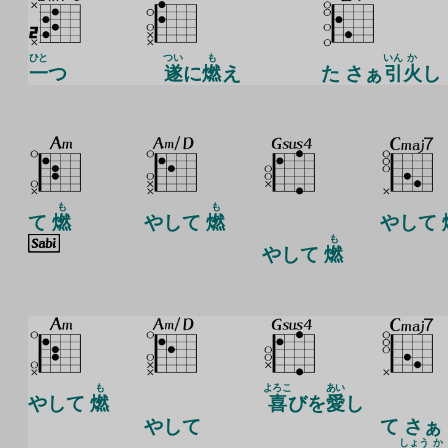
ひと
つい
も
いん
か
一
つ
遂
に
燃
え
た さぁ
引
火
し
も
も
て
燃
やして
燃
やして
も
やして
燃
も
よろこ
あい
やして
燃
喜
びを
愛
し
やして
て さぁ
しょう
か