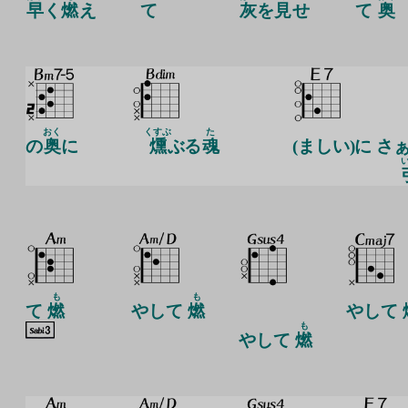
早
く
燃
え
て
灰
を
見
せ
て
奥
おく
くすぶ
た
の
奥
に
燻
ぶる
魂
(ましい)に さ
も
も
て
燃
やして
燃
やして
も
やして
燃