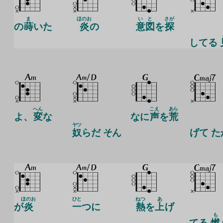
ま
ほのお
い
と
さが
の
蒔
いた
炎
の
意
図
を
探
してる
へん
こえ
あら
よ、
変
な
なに
声
を
荒
ヤツ
奴
らだ そん
げ
て た
ほのお
ひと
ねつ
あ
が
炎
一
つに
熱
を
上
げ
も
てる
燃