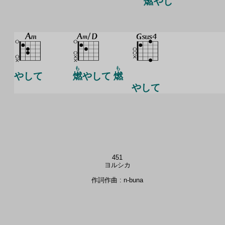
燃
やし
も
も
やして
燃
やして
燃
やして
451
ヨルシカ
作詞作曲 : n-buna