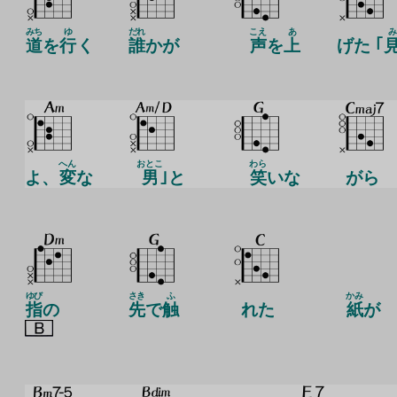
みち
ゆ
だれ
こえ
あ
み
道
を
行
く
誰
かが
声
を
上
げた ｢
へん
おとこ
わら
よ、
変
な
男
｣と
笑
いな
がら
ゆび
さき
ふ
かみ
指
の
先
で
触
れた
紙
が