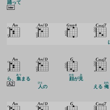
踊
って
あつ
かお
み
ら、
集
まる
顔
が
見
ひと
おれ
人
の
える
俺