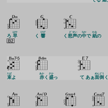
はや
ひび
ど
せい
なか
かみ
ろ
早
く
響
く
怒
声
の
中
で
紙
の
たば
あか
さか
めんどう
束
よ
赤
く
盛
っ
て あぁ
面倒