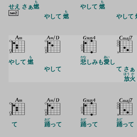
も
も
せえ さぁ
燃
やして
燃
も
やして
燃
やして
も
かな
あい
やして
燃
悲
しみも
愛
し
やして
て さぁ
ほう
か
放
火
おど
おど
おど
て
踊
って
踊
って
踊
って