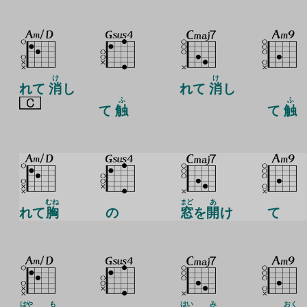
け
け
れて
消
し
れて
消
し
ふ
ふ
て
触
て
触
むね
まど
あ
れて
胸
の
窓
を
開
け
て
はや
も
はい
み
おく