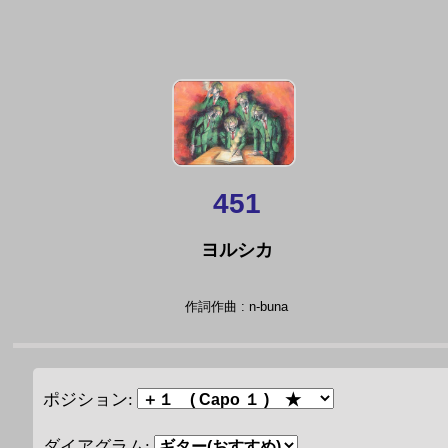
451
ヨルシカ
作詞作曲 : n-buna
ポジション:
ダイアグラム: