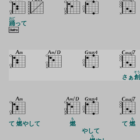
おど
踊
って
そう
さぁ
創
も
も
も
て
燃
やして
燃
て
燃
やして
も