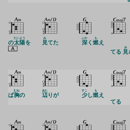
たいよう
み
ふか
も
の
太陽
を
見
てた
深
く
燃
え
み
てる
見
むね
あた
すこ
も
ば
胸
の
辺
りが
少
し
燃
え
てる